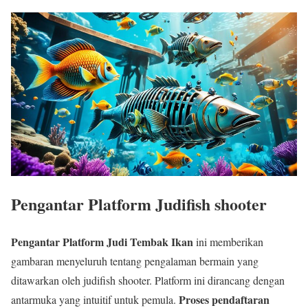
Pengantar Platform Judifish shooter
Pengantar Platform Judi Tembak Ikan
ini memberikan
gambaran menyeluruh tentang pengalaman bermain yang
ditawarkan oleh judifish shooter. Platform ini dirancang dengan
Proses pendaftaran
antarmuka yang intuitif untuk pemula.