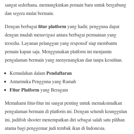
sangat sederhana, memungkinkan pemain baru untuk bergabung
dan segera mulai bermain.
fitur platform
Dengan berbagai
yang hadir, pengguna dapat
dengan mudah menavigasi antara berbagai permainan yang
tersedia. Layanan pelanggan yang responsif siap membantu
pemain kapan saja. Menggunakan platform ini menjamin
pengalaman bermain yang menyenangkan dan tanpa kesulitan.
Pendaftaran
Kemudahan dalam
Antarmuka Pengguna yang Ramah
Fitur Platform
yang Beragam
Memahami fitur-fitur ini sangat penting untuk memaksimalkan
pengalaman bermain di platform ini. Dengan seluruh keunggulan
ini, judifish shooter menempatkan diri sebagai salah satu pilihan
utama bagi penggemar judi tembak ikan di Indonesia.