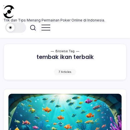
Skip
to
content
annazaradny
Trik dan Tips Menang Permainan Poker Online di Indonesia.
Browse Tag
tembak ikan terbaik
7 Articles