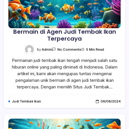
Bermain di Agen Judi Tembak Ikan
Terpercaya
On
By
Admin
5 Min Read
No Comments
Bermain
Di
Permainan judi tembak ikan tengah menjadi salah satu
Agen
Judi
hiburan online yang paling diminati di Indonesia. Dalam
Tembak
Ikan
artikel ini, kami akan mengupas tuntas mengenai
Terpercaya
pengalaman unik bermain di agen judi tembak ikan
terpercaya. Dengan memilih Situs Judi Tembak…
Judi Tembak Ikan
06/08/2024