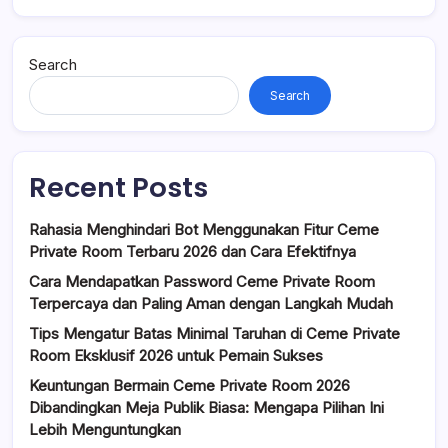
Search
Search
Recent Posts
Rahasia Menghindari Bot Menggunakan Fitur Ceme
Private Room Terbaru 2026 dan Cara Efektifnya
Cara Mendapatkan Password Ceme Private Room
Terpercaya dan Paling Aman dengan Langkah Mudah
Tips Mengatur Batas Minimal Taruhan di Ceme Private
Room Eksklusif 2026 untuk Pemain Sukses
Keuntungan Bermain Ceme Private Room 2026
Dibandingkan Meja Publik Biasa: Mengapa Pilihan Ini
Lebih Menguntungkan