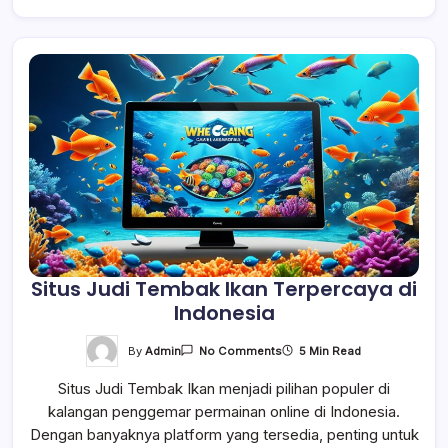
Situs Judi Tembak Ikan Terpercaya di
Indonesia
On
By
Admin
5 Min Read
No Comments
Situs
Judi
Situs Judi Tembak Ikan menjadi pilihan populer di
Tembak
Ikan
kalangan penggemar permainan online di Indonesia.
Terpercaya
Di
Dengan banyaknya platform yang tersedia, penting untuk
Indonesia