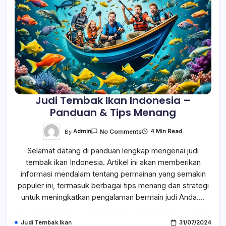
Judi Tembak Ikan Indonesia –
Panduan & Tips Menang
On
By
Admin
4 Min Read
No Comments
Judi
Tembak
Selamat datang di panduan lengkap mengenai judi
Ikan
Indonesia
tembak ikan Indonesia. Artikel ini akan memberikan
–
Panduan
informasi mendalam tentang permainan yang semakin
&
Tips
populer ini, termasuk berbagai tips menang dan strategi
Menang
untuk meningkatkan pengalaman bermain judi Anda.…
Judi Tembak Ikan
31/07/2024