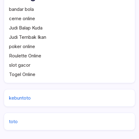
bandar bola
ceme online
Judi Balap Kuda
Judi Tembak Ikan
poker online
Roulette Online
slot gacor
Togel Online
kebuntoto
toto