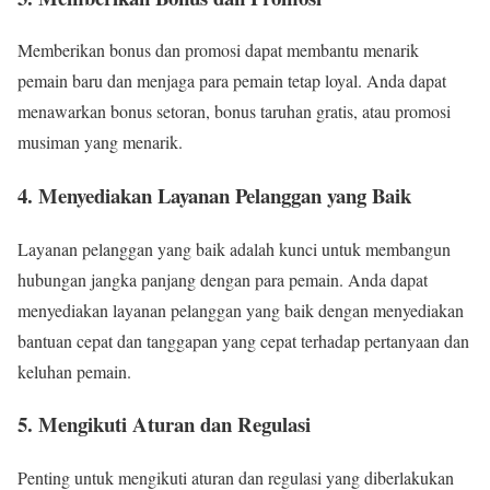
Memberikan bonus dan promosi dapat membantu menarik
pemain baru dan menjaga para pemain tetap loyal. Anda dapat
menawarkan bonus setoran, bonus taruhan gratis, atau promosi
musiman yang menarik.
4. Menyediakan Layanan Pelanggan yang Baik
Layanan pelanggan yang baik adalah kunci untuk membangun
hubungan jangka panjang dengan para pemain. Anda dapat
menyediakan layanan pelanggan yang baik dengan menyediakan
bantuan cepat dan tanggapan yang cepat terhadap pertanyaan dan
keluhan pemain.
5. Mengikuti Aturan dan Regulasi
Penting untuk mengikuti aturan dan regulasi yang diberlakukan