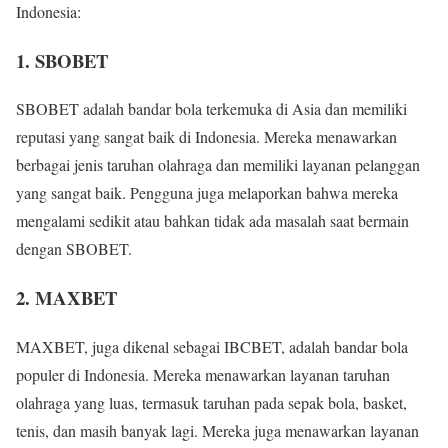
Indonesia:
1. SBOBET
SBOBET adalah bandar bola terkemuka di Asia dan memiliki
reputasi yang sangat baik di Indonesia. Mereka menawarkan
berbagai jenis taruhan olahraga dan memiliki layanan pelanggan
yang sangat baik. Pengguna juga melaporkan bahwa mereka
mengalami sedikit atau bahkan tidak ada masalah saat bermain
dengan SBOBET.
2. MAXBET
MAXBET, juga dikenal sebagai IBCBET, adalah bandar bola
populer di Indonesia. Mereka menawarkan layanan taruhan
olahraga yang luas, termasuk taruhan pada sepak bola, basket,
tenis, dan masih banyak lagi. Mereka juga menawarkan layanan