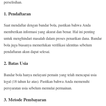
perselisihan.
1. Pendaftaran
Saat mendaftar dengan bandar bola, pastikan bahwa Anda
memberikan informasi yang akurat dan benar. Hal ini penting
untuk menghindari masalah dalam proses penarikan dana. Bandar
bola juga biasanya memerlukan verifikasi identitas sebelum
pendaftaran akun dapat selesai.
2. Batas Usia
Bandar bola hanya melayani pemain yang telah mencapai usia
legal (18 tahun ke atas). Pastikan bahwa Anda memenuhi
persyaratan usia sebelum memulai permainan.
3. Metode Pembayaran