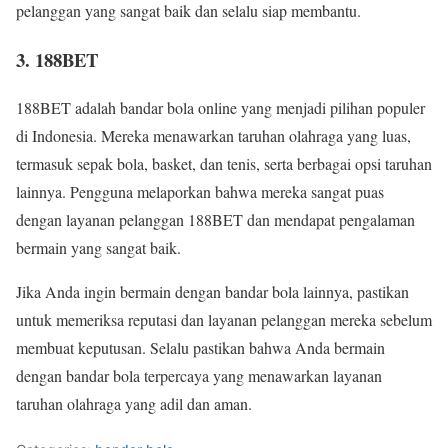
pelanggan yang sangat baik dan selalu siap membantu.
3. 188BET
188BET adalah bandar bola online yang menjadi pilihan populer
di Indonesia. Mereka menawarkan taruhan olahraga yang luas,
termasuk sepak bola, basket, dan tenis, serta berbagai opsi taruhan
lainnya. Pengguna melaporkan bahwa mereka sangat puas
dengan layanan pelanggan 188BET dan mendapat pengalaman
bermain yang sangat baik.
Jika Anda ingin bermain dengan bandar bola lainnya, pastikan
untuk memeriksa reputasi dan layanan pelanggan mereka sebelum
membuat keputusan. Selalu pastikan bahwa Anda bermain
dengan bandar bola terpercaya yang menawarkan layanan
taruhan olahraga yang adil dan aman.