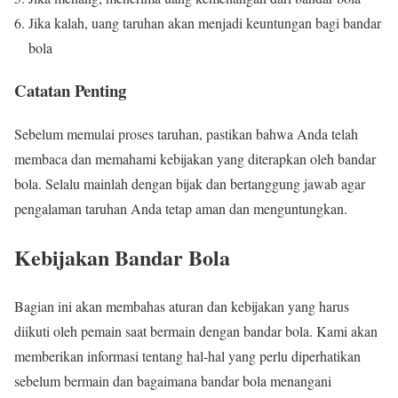
Jika kalah, uang taruhan akan menjadi keuntungan bagi bandar
bola
Catatan Penting
Sebelum memulai proses taruhan, pastikan bahwa Anda telah
membaca dan memahami kebijakan yang diterapkan oleh bandar
bola. Selalu mainlah dengan bijak dan bertanggung jawab agar
pengalaman taruhan Anda tetap aman dan menguntungkan.
Kebijakan Bandar Bola
Bagian ini akan membahas aturan dan kebijakan yang harus
diikuti oleh pemain saat bermain dengan bandar bola. Kami akan
memberikan informasi tentang hal-hal yang perlu diperhatikan
sebelum bermain dan bagaimana bandar bola menangani