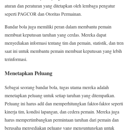
aturan dan peraturan yang ditetapkan oleh lembaga pengatur
seperti PAGCOR dan Otoritas Permainan.
Bandar bola juga memiliki peran dalam membantu pemain
membuat keputusan taruhan yang cerdas. Mereka dapat
menyediakan informasi tentang tim dan pemain, statistik, dan tren
saat ini untuk membantu pemain membuat keputusan yang lebih
terinformasi.
Menetapkan Peluang
Sebagai seorang bandar bola, tugas utama mereka adalah
menetapkan peluang untuk setiap taruhan yang ditempatkan.
Peluang ini harus adil dan memperhitungkan faktor-faktor seperti
kinerja tim, kondisi lapangan, dan cedera pemain. Mereka juga
harus mempertimbangkan permintaan taruhan dari pemain dan
berusaha menyediakan peluang yang menguntungkan untuk