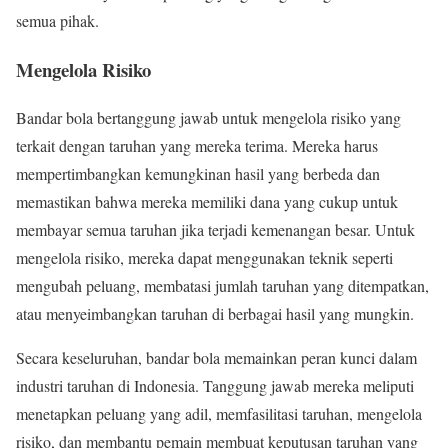
semua pihak.
Mengelola Risiko
Bandar bola bertanggung jawab untuk mengelola risiko yang
terkait dengan taruhan yang mereka terima. Mereka harus
mempertimbangkan kemungkinan hasil yang berbeda dan
memastikan bahwa mereka memiliki dana yang cukup untuk
membayar semua taruhan jika terjadi kemenangan besar. Untuk
mengelola risiko, mereka dapat menggunakan teknik seperti
mengubah peluang, membatasi jumlah taruhan yang ditempatkan,
atau menyeimbangkan taruhan di berbagai hasil yang mungkin.
Secara keseluruhan, bandar bola memainkan peran kunci dalam
industri taruhan di Indonesia. Tanggung jawab mereka meliputi
menetapkan peluang yang adil, memfasilitasi taruhan, mengelola
risiko, dan membantu pemain membuat keputusan taruhan yang