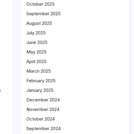
October 2025
September 2025
August 2025
July 2025
June 2025
May 2025
April 2025
March 2025
February 2025
h
January 2025
December 2024
November 2024
October 2024
September 2024