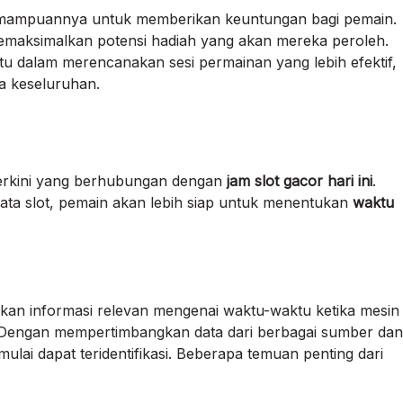
emampuannya untuk memberikan keuntungan bagi pemain.
emaksimalkan potensi hadiah yang akan mereka peroleh.
tu dalam merencanakan sesi permainan yang lebih efektif,
a keseluruhan.
 terkini yang berhubungan dengan
jam slot gacor hari ini
.
data slot, pemain akan lebih siap untuk menentukan
waktu
an informasi relevan mengenai waktu-waktu ketika mesin
i. Dengan mempertimbangkan data dari berbagai sumber dan
ai dapat teridentifikasi. Beberapa temuan penting dari