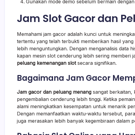
Gunakan mode demo sebelum bermain dengan
Jam Slot Gacor dan 
Memahami jam gacor adalah kunci untuk meningk
tertentu yang telah terbukti memberikan hasil yan
lebih menguntungkan. Dengan menganalisis data h
kapan mesin slot cenderung lebih sering memberi 
peluang kemenangan slot
secara signifikan.
Bagaimana Jam Gacor Memp
Jam gacor dan peluang menang
sangat berkaitan, 
pengembalian cenderung lebih tinggi. Ketika pemai
alami meningkatkan kesempatan untuk menarik perh
Dengan memanfaatkan waktu-waktu tersebut, para 
juga merasakan lebih banyak kegembiraan dalam p