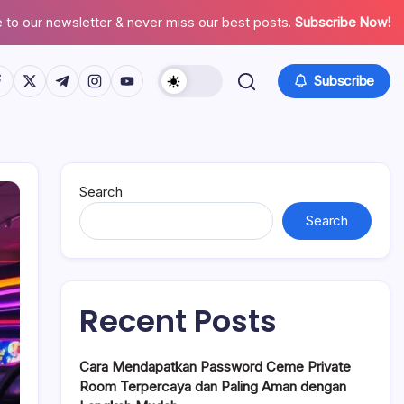
 to our newsletter & never miss our best posts.
Subscribe Now!
tps://www.facebook.com/
https://twitter.com/
https://t.me/
https://www.instagram.com/
https://youtube.com/
Subscribe
Search
Search
Recent Posts
Cara Mendapatkan Password Ceme Private
Room Terpercaya dan Paling Aman dengan