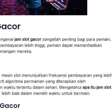
Gacor
engenai
jam slot gacor
sangatlah penting bagi para pemain.
embayaran lebih tinggi, pemain dapat memanfaatkan
enangan mereka.
u mesin slot menunjukkan frekuensi pembayaran yang lebi
perti algoritma permainan yang diterapkan oleh
n waktu tertentu dalam sehari. Mengetahui
apa itu jam slot
bih baik dalam memilih waktu untuk bermain.
 Gacor