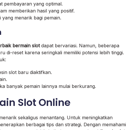
kat pembayaran yang optimal.
am memberikan hasil yang positif.
i yang menarik bagi pemain.
n
rbaik bermain slot
dapat bervariasi. Namun, beberapa
di-reset karena seringkali memiliki potensi lebih tinggi.
uk:
in slot baru diaktifkan.
ain.
tika banyak pemain lainnya mulai berkurang.
ain Slot Online
 menarik sekaligus menantang. Untuk meningkatkan
enerapkan berbagai tips dan strategi. Dengan memahami