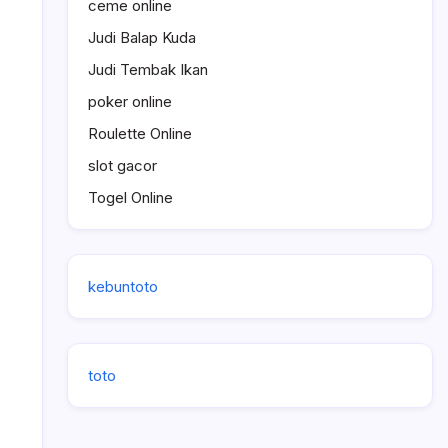
ceme online
Judi Balap Kuda
Judi Tembak Ikan
poker online
Roulette Online
slot gacor
Togel Online
kebuntoto
toto