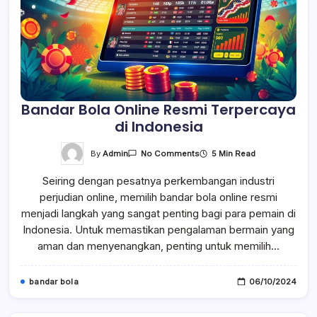
Bandar Bola Online Resmi Terpercaya
di Indonesia
On
By
Admin
5 Min Read
No Comments
Bandar
Bola
Seiring dengan pesatnya perkembangan industri
Online
Resmi
perjudian online, memilih bandar bola online resmi
Terpercaya
Di
menjadi langkah yang sangat penting bagi para pemain di
Indonesia
Indonesia. Untuk memastikan pengalaman bermain yang
aman dan menyenangkan, penting untuk memilih…
bandar bola
06/10/2024