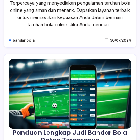
Terpercaya yang menyediakan pengalaman taruhan bola
Di
Indonesia
online yang aman dan menarik. Dapatkan layanan terbaik
untuk memastikan kepuasan Anda dalam bermain
taruhan bola online. Jika Anda mencari…
bandar bola
30/07/2024
Panduan Lengkap Judi Bandar Bola
Online Terpercaya