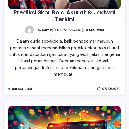
Prediksi Skor Bola Akurat & Jadwal
Terkini
On
By
Admin
4 Min Read
No Comments
Prediksi
Skor
Dalam dunia sepakbola, baik penggemar maupun
Bola
Akurat
penaruh sangat mengandalkan prediksi skor bola akurat
&
Jadwal
untuk mendapatkan gambaran yang lebih jelas mengenai
Terkini
hasil pertandingan. Dengan mengikuti jadwal
pertandingan terkini, para penikmat olahraga dapat
membuat…
bandar bola
07/10/2024