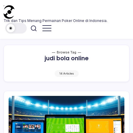
Skip
to
content
annazaradny
Trik dan Tips Menang Permainan Poker Online di Indonesia.
Browse Tag
judi bola online
14 Articles