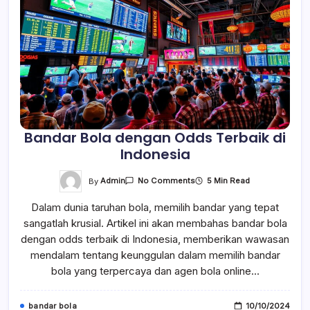
Bandar Bola dengan Odds Terbaik di
Indonesia
On
By
Admin
5 Min Read
No Comments
Bandar
Bola
Dalam dunia taruhan bola, memilih bandar yang tepat
Dengan
Odds
sangatlah krusial. Artikel ini akan membahas bandar bola
Terbaik
Di
dengan odds terbaik di Indonesia, memberikan wawasan
Indonesia
mendalam tentang keunggulan dalam memilih bandar
bola yang terpercaya dan agen bola online…
bandar bola
10/10/2024