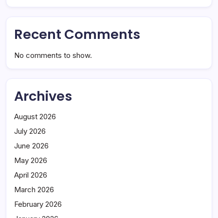
Recent Comments
No comments to show.
Archives
August 2026
July 2026
June 2026
May 2026
April 2026
March 2026
February 2026