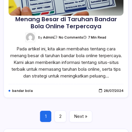
Menang Besar di Taruhan Bandar
Bola Online Terpercaya
On
By
Admin
7 Min Read
No Comments
Menang
Besar
Pada artikel ini, kita akan membahas tentang cara
Di
Taruhan
menang besar di taruhan bandar bola online terpercaya.
Bandar
Bola
Kami akan memberikan informasi tentang situs-situs
Online
Terpercaya
terbaik untuk memasang taruhan bola online, serta tips
dan strategi untuk meningkatkan peluang…
bandar bola
28/07/2024
1
2
Next »