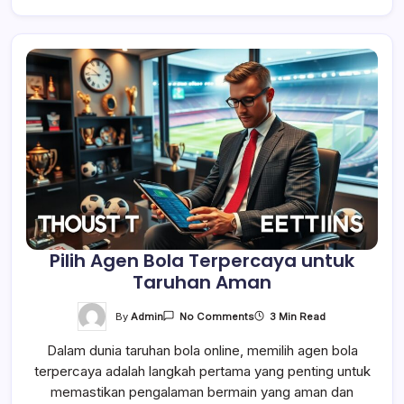
Pilih Agen Bola Terpercaya untuk
Taruhan Aman
On
By
Admin
3 Min Read
No Comments
Pilih
Agen
Dalam dunia taruhan bola online, memilih agen bola
Bola
Terpercaya
terpercaya adalah langkah pertama yang penting untuk
Untuk
Taruhan
memastikan pengalaman bermain yang aman dan
Aman