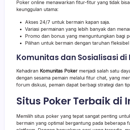
Poker online menawarkan fitur-fitur yang tidak bisa
keunggulan utama:
Akses 24/7 untuk bermain kapan saja.
Variasi permainan yang lebih banyak dan menar
Promo dan bonus yang menguntungkan bagi pe
Pilihan untuk bermain dengan taruhan fleksibe
Komunitas dan Sosialisasi di 
Kehadiran
Komunitas Poker
menjadi salah satu day
dengan sesama pemain melalui fitur chat, yang me
forum diskusi, pemain dapat berbagi strategi dan t
Situs Poker Terbaik di 
Memilih situs poker yang tepat sangat penting u
bermain yang optimal bergantung pada beberapa fa
platform. Dengan banyaknya opsi yang tersedia,