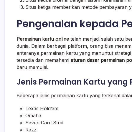
Situs ketiga memberikan metode pembayaran ya
Pengenalan kepada Pe
Permainan kartu online
telah menjadi salah satu be
dunia. Dalam berbagai platform, orang bisa menem
antaranya permainan kartu yang menuntut strategi
tersedia dan memahami
aturan dasar permainan p
baru memulai.
Jenis Permainan Kartu yang 
Beberapa jenis permainan kartu yang terkenal dal
Texas Hold’em
Omaha
Seven Card Stud
Razz