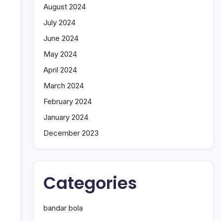
August 2024
July 2024
June 2024
May 2024
April 2024
March 2024
February 2024
January 2024
December 2023
Categories
bandar bola