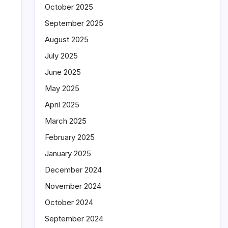
October 2025
September 2025
August 2025
July 2025
June 2025
May 2025
April 2025
March 2025
February 2025
January 2025
December 2024
November 2024
October 2024
September 2024