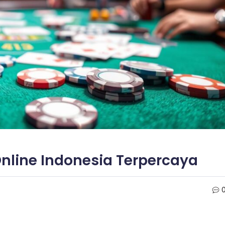
nline Indonesia Terpercaya