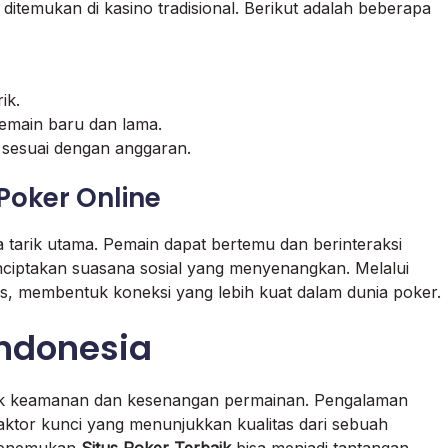
 ditemukan di kasino tradisional. Berikut adalah beberapa
ik.
main baru dan lama.
l sesuai dengan anggaran.
Poker Online
a tarik utama. Pemain dapat bertemu dan berinteraksi
nciptakan suasana sosial yang menyenangkan. Melalui
ips, membentuk koneksi yang lebih kuat dalam dunia poker.
Indonesia
ntuk keamanan dan kesenangan permainan. Pengalaman
ktor kunci yang menunjukkan kualitas dari sebuah
 menemukan
Situs Poker Terbaik
bisa menjadi tantangan