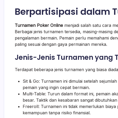
Berpartisipasi dalam 
Turnamen Poker Online
menjadi salah satu cara me
Berbagai jenis turnamen tersedia, masing-masing d
pengalaman bermain. Pemain perlu memahami denga
paling sesuai dengan gaya permainan mereka.
Jenis-Jenis Turnamen yang 
Terdapat beberapa jenis turnamen yang biasa diad
Sit & Go: Turnamen ini dimulai setelah sejumlah
pemain yang ingin cepat bermain.
Multi-Table: Turun dalam format ini, pemain a
besar. Taktik dan kesabaran sangat dibutuhkan d
Freeroll: Turnamen ini tidak memerlukan biaya
kemampuan tanpa risiko finansial.