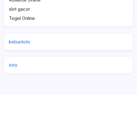
slot gacor
Togel Online
kebuntoto
toto