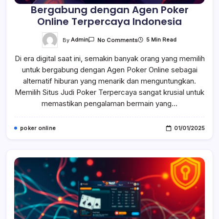
Bergabung dengan Agen Poker
Online Terpercaya Indonesia
On
By
Admin
5 Min Read
No Comments
Bergabung
Dengan
Di era digital saat ini, semakin banyak orang yang memilih
Agen
Poker
untuk bergabung dengan Agen Poker Online sebagai
Online
Terpercaya
alternatif hiburan yang menarik dan menguntungkan.
Indonesia
Memilih Situs Judi Poker Terpercaya sangat krusial untuk
memastikan pengalaman bermain yang…
poker online
01/01/2025