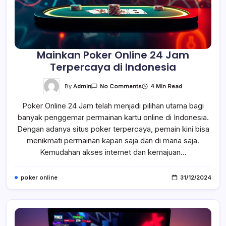
Mainkan Poker Online 24 Jam
Terpercaya di Indonesia
On
By
Admin
4 Min Read
No Comments
Mainkan
Poker
Poker Online 24 Jam telah menjadi pilihan utama bagi
Online
24
banyak penggemar permainan kartu online di Indonesia.
Jam
Terpercaya
Dengan adanya situs poker terpercaya, pemain kini bisa
Di
Indonesia
menikmati permainan kapan saja dan di mana saja.
Kemudahan akses internet dan kemajuan…
poker online
31/12/2024