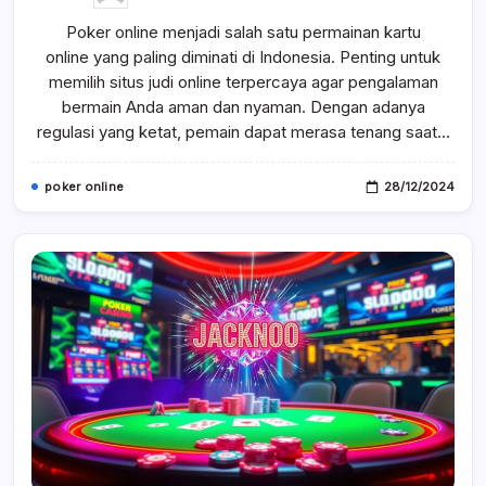
Mainkan
Poker
Poker online menjadi salah satu permainan kartu
Online
Resmi
online yang paling diminati di Indonesia. Penting untuk
Terpercaya
Di
memilih situs judi online terpercaya agar pengalaman
Indonesia
bermain Anda aman dan nyaman. Dengan adanya
regulasi yang ketat, pemain dapat merasa tenang saat…
poker online
28/12/2024