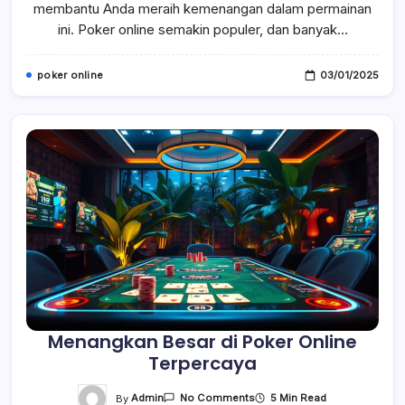
Indonesia
membantu Anda meraih kemenangan dalam permainan
ini. Poker online semakin populer, dan banyak…
poker online
03/01/2025
Menangkan Besar di Poker Online
Terpercaya
On
By
Admin
5 Min Read
No Comments