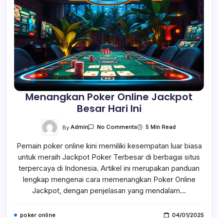
Menangkan Poker Online Jackpot
Besar Hari Ini
On
By
Admin
5 Min Read
No Comments
Menangkan
Poker
Pemain poker online kini memiliki kesempatan luar biasa
Online
Jackpot
untuk meraih Jackpot Poker Terbesar di berbagai situs
Besar
Hari
terpercaya di Indonesia. Artikel ini merupakan panduan
Ini
lengkap mengenai cara memenangkan Poker Online
Jackpot, dengan penjelasan yang mendalam…
poker online
04/01/2025