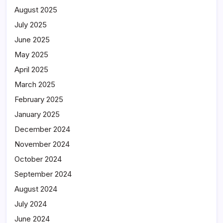
August 2025
July 2025
June 2025
May 2025
April 2025
March 2025
February 2025
January 2025
December 2024
November 2024
October 2024
September 2024
August 2024
July 2024
June 2024