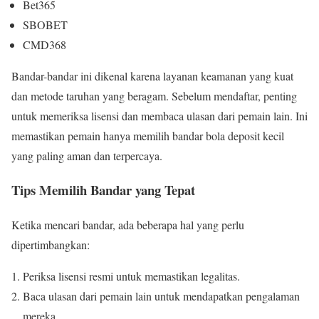
Bet365
SBOBET
CMD368
Bandar-bandar ini dikenal karena layanan keamanan yang kuat
dan metode taruhan yang beragam. Sebelum mendaftar, penting
untuk memeriksa lisensi dan membaca ulasan dari pemain lain. Ini
memastikan pemain hanya memilih bandar bola deposit kecil
yang paling aman dan terpercaya.
Tips Memilih Bandar yang Tepat
Ketika mencari bandar, ada beberapa hal yang perlu
dipertimbangkan:
Periksa lisensi resmi untuk memastikan legalitas.
Baca ulasan dari pemain lain untuk mendapatkan pengalaman
mereka.