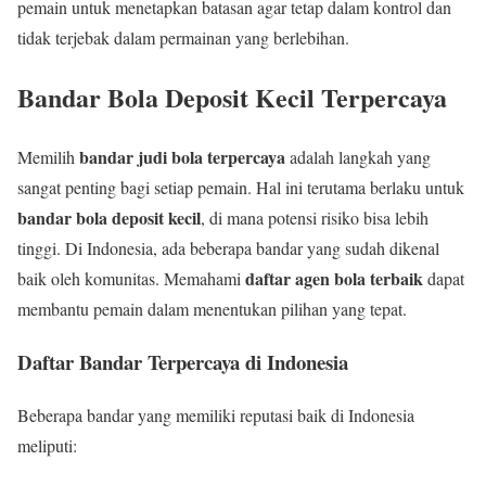
pemain untuk menetapkan batasan agar tetap dalam kontrol dan
tidak terjebak dalam permainan yang berlebihan.
Bandar Bola Deposit Kecil Terpercaya
bandar judi bola terpercaya
Memilih
adalah langkah yang
sangat penting bagi setiap pemain. Hal ini terutama berlaku untuk
bandar bola deposit kecil
, di mana potensi risiko bisa lebih
tinggi. Di Indonesia, ada beberapa bandar yang sudah dikenal
daftar agen bola terbaik
baik oleh komunitas. Memahami
dapat
membantu pemain dalam menentukan pilihan yang tepat.
Daftar Bandar Terpercaya di Indonesia
Beberapa bandar yang memiliki reputasi baik di Indonesia
meliputi: