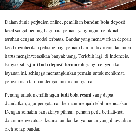
bandar bola deposit
Dalam dunia perjudian online, pemilihan
kecil
sangat penting bagi para pemain yang ingin menikmati
taruhan dengan modal terbatas. Bandar yang menawarkan deposit
kecil memberikan peluang bagi pemain baru untuk memulai tanpa
harus menginvestasikan banyak uang. Terlebih lagi, di Indonesia,
judi bola deposit termurah
banyak situs
yang menyediakan
layanan ini, sehingga memungkinkan pemain untuk menikmati
pengalaman taruhan dengan aman dan nyaman.
agen judi bola resmi
Penting untuk memilih
yang dapat
diandalkan, agar pengalaman bermain menjadi lebih memuaskan.
Dengan semakin banyaknya pilihan, pemain perlu berhati-hati
dalam mengevaluasi keamanan dan kenyamanan yang ditawarkan
oleh setiap bandar.