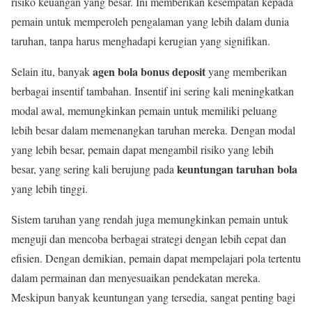
risiko keuangan yang besar. Ini memberikan kesempatan kepada
pemain untuk memperoleh pengalaman yang lebih dalam dunia
taruhan, tanpa harus menghadapi kerugian yang signifikan.
agen bola bonus deposit
Selain itu, banyak
yang memberikan
berbagai insentif tambahan. Insentif ini sering kali meningkatkan
modal awal, memungkinkan pemain untuk memiliki peluang
lebih besar dalam memenangkan taruhan mereka. Dengan modal
yang lebih besar, pemain dapat mengambil risiko yang lebih
keuntungan taruhan bola
besar, yang sering kali berujung pada
yang lebih tinggi.
Sistem taruhan yang rendah juga memungkinkan pemain untuk
menguji dan mencoba berbagai strategi dengan lebih cepat dan
efisien. Dengan demikian, pemain dapat mempelajari pola tertentu
dalam permainan dan menyesuaikan pendekatan mereka.
Meskipun banyak keuntungan yang tersedia, sangat penting bagi