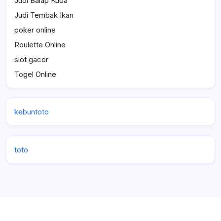
Judi Balap Kuda
Judi Tembak Ikan
poker online
Roulette Online
slot gacor
Togel Online
kebuntoto
toto