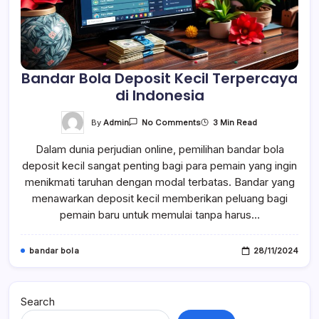
Bandar Bola Deposit Kecil Terpercaya
di Indonesia
On
By
Admin
3 Min Read
No Comments
Bandar
Bola
Dalam dunia perjudian online, pemilihan bandar bola
Deposit
Kecil
deposit kecil sangat penting bagi para pemain yang ingin
Terpercaya
Di
menikmati taruhan dengan modal terbatas. Bandar yang
Indonesia
menawarkan deposit kecil memberikan peluang bagi
pemain baru untuk memulai tanpa harus…
bandar bola
28/11/2024
Search