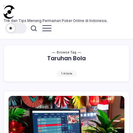
Skip
to
content
annazaradny
Trik dan Tips Menang Permainan Poker Online di Indonesia.
Browse Tag
Taruhan Bola
1 Article