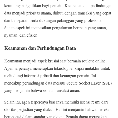
keuntungan signifikan bagi pemain. Keamanan dan perlindungan
data menjadi prioritas utama, diikuti dengan transaksi yang cepat
dan transparan, serta dukungan pelanggan yang profesional.
Setiap aspek ini memastikan pengalaman bermain yang aman,
nyaman, dan efisien.
Keamanan dan Perlindungan Data
Keamanan menjadi aspek krusial saat bermain roulette online.
Agen terpercaya menerapkan teknologi enkripsi mutakhir untuk
melindungi informasi pribadi dan keuangan pemain. Ini
mencakup perlindungan data melalui Secure Socket Layer (SSL)
yang menjamin bahwa semua transaksi aman.
Selain itu, agen terpercaya biasanya memiliki lisensi resmi dari
otoritas perjudian yang diakui. Hal ini menjamin bahwa mereka
beroperasi dalam standar yang ketat. Pemain dapat merasakan