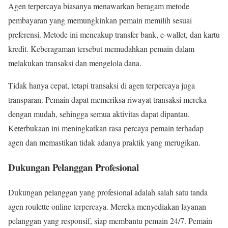
Agen terpercaya biasanya menawarkan beragam metode
pembayaran yang memungkinkan pemain memilih sesuai
preferensi. Metode ini mencakup transfer bank, e-wallet, dan kartu
kredit. Keberagaman tersebut memudahkan pemain dalam
melakukan transaksi dan mengelola dana.
Tidak hanya cepat, tetapi transaksi di agen terpercaya juga
transparan. Pemain dapat memeriksa riwayat transaksi mereka
dengan mudah, sehingga semua aktivitas dapat dipantau.
Keterbukaan ini meningkatkan rasa percaya pemain terhadap
agen dan memastikan tidak adanya praktik yang merugikan.
Dukungan Pelanggan Profesional
Dukungan pelanggan yang profesional adalah salah satu tanda
agen roulette online terpercaya. Mereka menyediakan layanan
pelanggan yang responsif, siap membantu pemain 24/7. Pemain