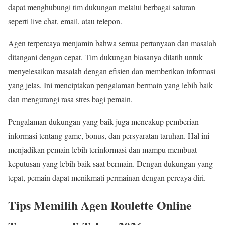
dapat menghubungi tim dukungan melalui berbagai saluran
seperti live chat, email, atau telepon.
Agen terpercaya menjamin bahwa semua pertanyaan dan masalah
ditangani dengan cepat. Tim dukungan biasanya dilatih untuk
menyelesaikan masalah dengan efisien dan memberikan informasi
yang jelas. Ini menciptakan pengalaman bermain yang lebih baik
dan mengurangi rasa stres bagi pemain.
Pengalaman dukungan yang baik juga mencakup pemberian
informasi tentang game, bonus, dan persyaratan taruhan. Hal ini
menjadikan pemain lebih terinformasi dan mampu membuat
keputusan yang lebih baik saat bermain. Dengan dukungan yang
tepat, pemain dapat menikmati permainan dengan percaya diri.
Tips Memilih Agen Roulette Online