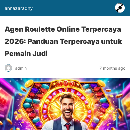
annazaradny
Agen Roulette Online Terpercaya
2026: Panduan Terpercaya untuk
Pemain Judi
admin
7 months ago