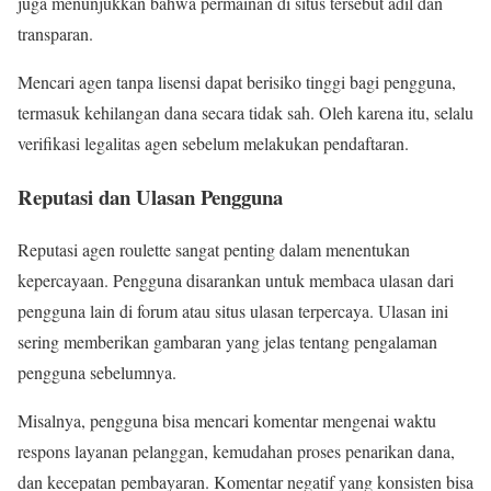
juga menunjukkan bahwa permainan di situs tersebut adil dan
transparan.
Mencari agen tanpa lisensi dapat berisiko tinggi bagi pengguna,
termasuk kehilangan dana secara tidak sah. Oleh karena itu, selalu
verifikasi legalitas agen sebelum melakukan pendaftaran.
Reputasi dan Ulasan Pengguna
Reputasi agen roulette sangat penting dalam menentukan
kepercayaan. Pengguna disarankan untuk membaca ulasan dari
pengguna lain di forum atau situs ulasan terpercaya. Ulasan ini
sering memberikan gambaran yang jelas tentang pengalaman
pengguna sebelumnya.
Misalnya, pengguna bisa mencari komentar mengenai waktu
respons layanan pelanggan, kemudahan proses penarikan dana,
dan kecepatan pembayaran. Komentar negatif yang konsisten bisa