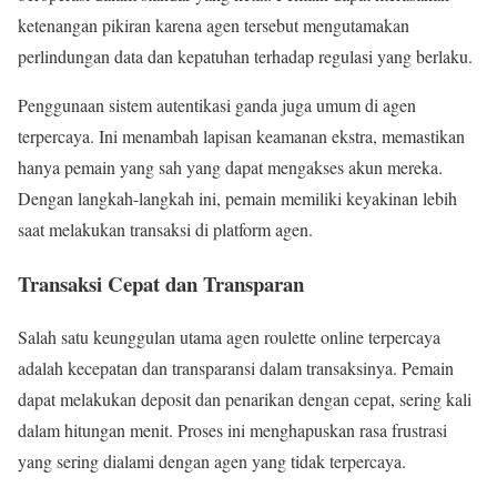
ketenangan pikiran karena agen tersebut mengutamakan
perlindungan data dan kepatuhan terhadap regulasi yang berlaku.
Penggunaan sistem autentikasi ganda juga umum di agen
terpercaya. Ini menambah lapisan keamanan ekstra, memastikan
hanya pemain yang sah yang dapat mengakses akun mereka.
Dengan langkah-langkah ini, pemain memiliki keyakinan lebih
saat melakukan transaksi di platform agen.
Transaksi Cepat dan Transparan
Salah satu keunggulan utama agen roulette online terpercaya
adalah kecepatan dan transparansi dalam transaksinya. Pemain
dapat melakukan deposit dan penarikan dengan cepat, sering kali
dalam hitungan menit. Proses ini menghapuskan rasa frustrasi
yang sering dialami dengan agen yang tidak terpercaya.