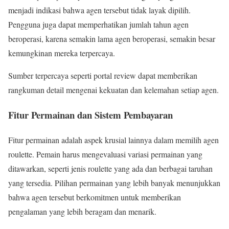
menjadi indikasi bahwa agen tersebut tidak layak dipilih.
Pengguna juga dapat memperhatikan jumlah tahun agen
beroperasi, karena semakin lama agen beroperasi, semakin besar
kemungkinan mereka terpercaya.
Sumber terpercaya seperti portal review dapat memberikan
rangkuman detail mengenai kekuatan dan kelemahan setiap agen.
Fitur Permainan dan Sistem Pembayaran
Fitur permainan adalah aspek krusial lainnya dalam memilih agen
roulette. Pemain harus mengevaluasi variasi permainan yang
ditawarkan, seperti jenis roulette yang ada dan berbagai taruhan
yang tersedia. Pilihan permainan yang lebih banyak menunjukkan
bahwa agen tersebut berkomitmen untuk memberikan
pengalaman yang lebih beragam dan menarik.