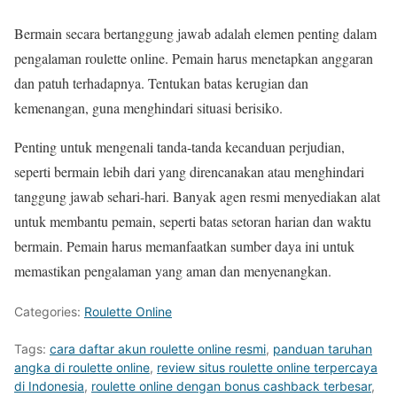
Bermain secara bertanggung jawab adalah elemen penting dalam
pengalaman roulette online. Pemain harus menetapkan anggaran
dan patuh terhadapnya. Tentukan batas kerugian dan
kemenangan, guna menghindari situasi berisiko.
Penting untuk mengenali tanda-tanda kecanduan perjudian,
seperti bermain lebih dari yang direncanakan atau menghindari
tanggung jawab sehari-hari. Banyak agen resmi menyediakan alat
untuk membantu pemain, seperti batas setoran harian dan waktu
bermain. Pemain harus memanfaatkan sumber daya ini untuk
memastikan pengalaman yang aman dan menyenangkan.
Categories:
Roulette Online
Tags:
cara daftar akun roulette online resmi
,
panduan taruhan
angka di roulette online
,
review situs roulette online terpercaya
di Indonesia
,
roulette online dengan bonus cashback terbesar
,