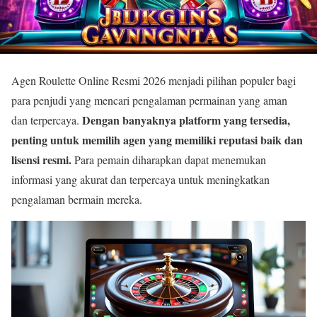
Agen Roulette Online Resmi 2026 menjadi pilihan populer bagi
para penjudi yang mencari pengalaman permainan yang aman
Dengan banyaknya platform yang tersedia,
dan terpercaya.
penting untuk memilih agen yang memiliki reputasi baik dan
lisensi resmi.
Para pemain diharapkan dapat menemukan
informasi yang akurat dan terpercaya untuk meningkatkan
pengalaman bermain mereka.