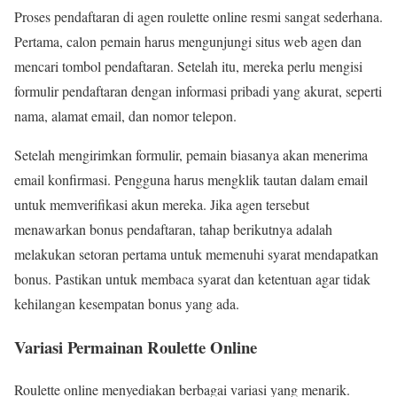
Proses pendaftaran di agen roulette online resmi sangat sederhana.
Pertama, calon pemain harus mengunjungi situs web agen dan
mencari tombol pendaftaran. Setelah itu, mereka perlu mengisi
formulir pendaftaran dengan informasi pribadi yang akurat, seperti
nama, alamat email, dan nomor telepon.
Setelah mengirimkan formulir, pemain biasanya akan menerima
email konfirmasi. Pengguna harus mengklik tautan dalam email
untuk memverifikasi akun mereka. Jika agen tersebut
menawarkan bonus pendaftaran, tahap berikutnya adalah
melakukan setoran pertama untuk memenuhi syarat mendapatkan
bonus. Pastikan untuk membaca syarat dan ketentuan agar tidak
kehilangan kesempatan bonus yang ada.
Variasi Permainan Roulette Online
Roulette online menyediakan berbagai variasi yang menarik.