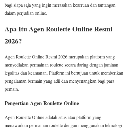
bagi siapa saja yang ingin merasakan keseruan dan tantangan
dalam perjudian online.
Apa Itu Agen Roulette Online Resmi
2026?
Agen Roulette Online Resmi 2026 merupakan platform yang
menyediakan permainan roulette secara daring dengan jaminan
legalitas dan keamanan. Platform ini bertujuan untuk memberikan
pengalaman bermain yang adil dan menyenangkan bagi para
pemain.
Pengertian Agen Roulette Online
Agen Roulette Online adalah situs atau platform yang
menawarkan permainan roulette dengan menggunakan teknologi