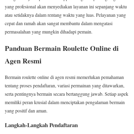
yang profesional akan menyediakan layanan ini sepanjang waktu
atau setidaknya dalam rentang waktu yang luas. Pelayanan yang
cepat dan ramah akan sangat membantu dalam mengatasi
permasalahan yang mungkin dihadapi pemain.
Panduan Bermain Roulette Online di
Agen Resmi
Bermain roulette online di agen resmi memerlukan pemahaman
tentang proses pendaftaran, variasi permainan yang ditawarkan,
serta pentingnya bermain secara bertanggung jawab. Setiap aspek
memiliki peran krusial dalam menciptakan pengalaman bermain
yang positif dan aman.
Langkah-Langkah Pendaftaran