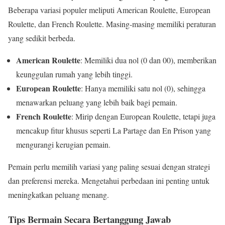
Beberapa variasi populer meliputi American Roulette, European
Roulette, dan French Roulette. Masing-masing memiliki peraturan
yang sedikit berbeda.
American Roulette
: Memiliki dua nol (0 dan 00), memberikan
keunggulan rumah yang lebih tinggi.
European Roulette
: Hanya memiliki satu nol (0), sehingga
menawarkan peluang yang lebih baik bagi pemain.
French Roulette
: Mirip dengan European Roulette, tetapi juga
mencakup fitur khusus seperti La Partage dan En Prison yang
mengurangi kerugian pemain.
Pemain perlu memilih variasi yang paling sesuai dengan strategi
dan preferensi mereka. Mengetahui perbedaan ini penting untuk
meningkatkan peluang menang.
Tips Bermain Secara Bertanggung Jawab