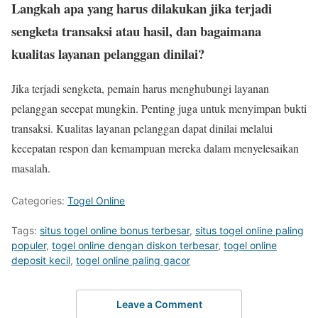
Langkah apa yang harus dilakukan jika terjadi
sengketa transaksi atau hasil, dan bagaimana
kualitas layanan pelanggan dinilai?
Jika terjadi sengketa, pemain harus menghubungi layanan
pelanggan secepat mungkin. Penting juga untuk menyimpan bukti
transaksi. Kualitas layanan pelanggan dapat dinilai melalui
kecepatan respon dan kemampuan mereka dalam menyelesaikan
masalah.
Categories:
Togel Online
Tags:
situs togel online bonus terbesar
,
situs togel online paling
populer
,
togel online dengan diskon terbesar
,
togel online
deposit kecil
,
togel online paling gacor
Leave a Comment