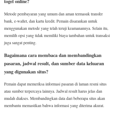
togel online?
Metode pembayaran yang umum dan aman termasuk transfer
bank, e-wallet, dan kartu kredit. Pemain disarankan untuk
menggunakan metode yang telah teruji keamanannya. Selain itu,
memilih opsi yang tidak memiliki biaya tambahan untuk transaksi
juga sangat penting.
Bagaimana cara membaca dan membandingkan
pasaran, jadwal result, dan sumber data keluaran
yang digunakan situs?
Pemain dapat memeriksa informasi pasaran di laman resmi situs
atau sumber terpercaya lainnya. Jadwal result harus jelas dan
mudah diakses. Membandingkan data dari beberapa situs akan
membantu memastikan bahwa informasi yang diterima akurat.