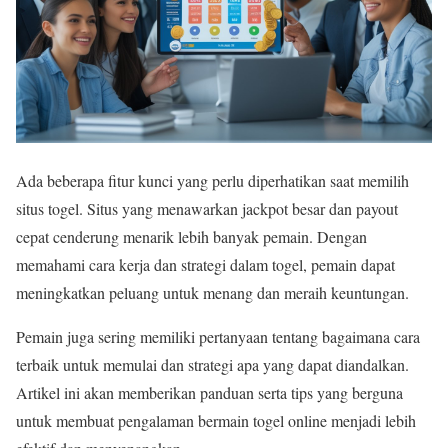
Ada beberapa fitur kunci yang perlu diperhatikan saat memilih
situs togel. Situs yang menawarkan jackpot besar dan payout
cepat cenderung menarik lebih banyak pemain. Dengan
memahami cara kerja dan strategi dalam togel, pemain dapat
meningkatkan peluang untuk menang dan meraih keuntungan.
Pemain juga sering memiliki pertanyaan tentang bagaimana cara
terbaik untuk memulai dan strategi apa yang dapat diandalkan.
Artikel ini akan memberikan panduan serta tips yang berguna
untuk membuat pengalaman bermain togel online menjadi lebih