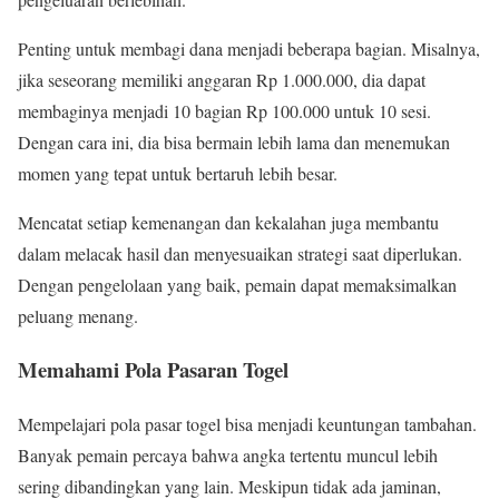
Penting untuk membagi dana menjadi beberapa bagian. Misalnya,
jika seseorang memiliki anggaran Rp 1.000.000, dia dapat
membaginya menjadi 10 bagian Rp 100.000 untuk 10 sesi.
Dengan cara ini, dia bisa bermain lebih lama dan menemukan
momen yang tepat untuk bertaruh lebih besar.
Mencatat setiap kemenangan dan kekalahan juga membantu
dalam melacak hasil dan menyesuaikan strategi saat diperlukan.
Dengan pengelolaan yang baik, pemain dapat memaksimalkan
peluang menang.
Memahami Pola Pasaran Togel
Mempelajari pola pasar togel bisa menjadi keuntungan tambahan.
Banyak pemain percaya bahwa angka tertentu muncul lebih
sering dibandingkan yang lain. Meskipun tidak ada jaminan,