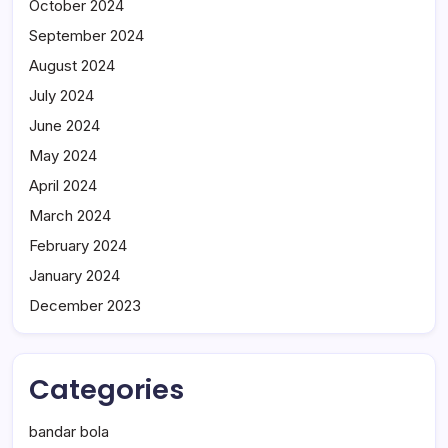
October 2024
September 2024
August 2024
July 2024
June 2024
May 2024
April 2024
March 2024
February 2024
January 2024
December 2023
Categories
bandar bola