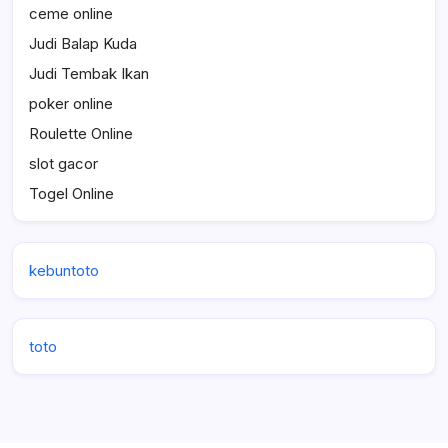
ceme online
Judi Balap Kuda
Judi Tembak Ikan
poker online
Roulette Online
slot gacor
Togel Online
kebuntoto
toto