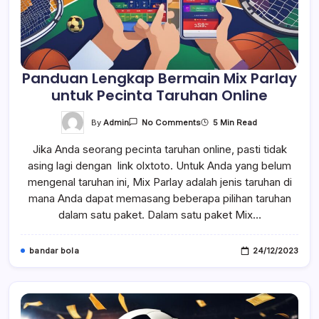
Panduan Lengkap Bermain Mix Parlay
untuk Pecinta Taruhan Online
On
By
Admin
5 Min Read
No Comments
Panduan
Lengkap
Jika Anda seorang pecinta taruhan online, pasti tidak
Bermain
Mix
asing lagi dengan link olxtoto. Untuk Anda yang belum
Parlay
Untuk
mengenal taruhan ini, Mix Parlay adalah jenis taruhan di
Pecinta
Taruhan
mana Anda dapat memasang beberapa pilihan taruhan
Online
dalam satu paket. Dalam satu paket Mix…
bandar bola
24/12/2023