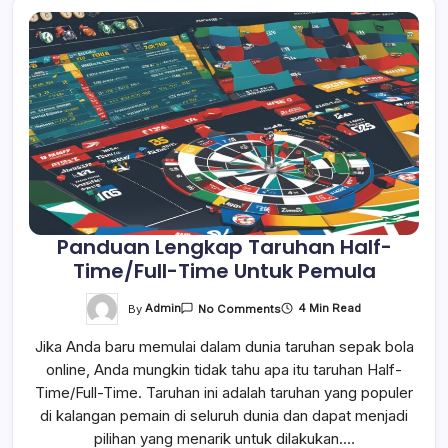
Panduan Lengkap Taruhan Half-
Time/Full-Time Untuk Pemula
On
By
Admin
4 Min Read
No Comments
Panduan
Lengkap
Jika Anda baru memulai dalam dunia taruhan sepak bola
Taruhan
Half-
online, Anda mungkin tidak tahu apa itu taruhan Half-
Time/Full-
Time
Time/Full-Time. Taruhan ini adalah taruhan yang populer
Untuk
Pemula
di kalangan pemain di seluruh dunia dan dapat menjadi
pilihan yang menarik untuk dilakukan.…