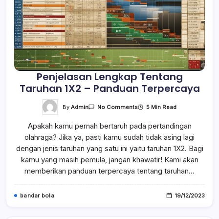
Penjelasan Lengkap Tentang
Taruhan 1X2 – Panduan Terpercaya
On
By
Admin
5 Min Read
No Comments
Penjelasan
Lengkap
Apakah kamu pernah bertaruh pada pertandingan
Tentang
Taruhan
olahraga? Jika ya, pasti kamu sudah tidak asing lagi
1X2
–
dengan jenis taruhan yang satu ini yaitu taruhan 1X2. Bagi
Panduan
Terpercaya
kamu yang masih pemula, jangan khawatir! Kami akan
memberikan panduan terpercaya tentang taruhan…
bandar bola
19/12/2023