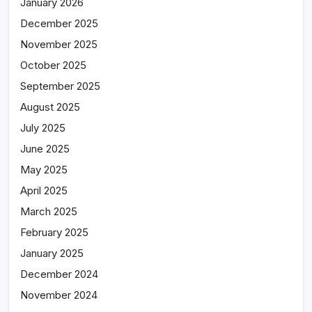
January 2026
December 2025
November 2025
October 2025
September 2025
August 2025
July 2025
June 2025
May 2025
April 2025
March 2025
February 2025
January 2025
December 2024
November 2024