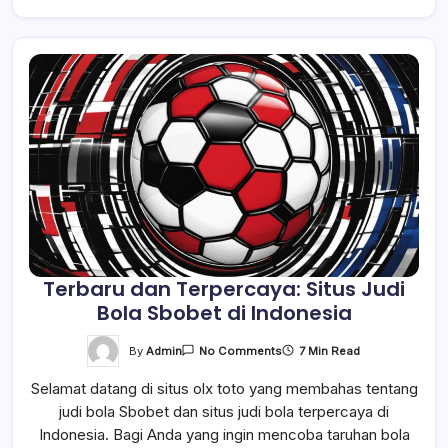
Terbaru dan Terpercaya: Situs Judi
Bola Sbobet di Indonesia
On
By
Admin
7 Min Read
No Comments
Terbaru
Dan
Selamat datang di situs olx toto yang membahas tentang
Terpercaya:
Situs
judi bola Sbobet dan situs judi bola terpercaya di
Judi
Bola
Indonesia. Bagi Anda yang ingin mencoba taruhan bola
Sbobet