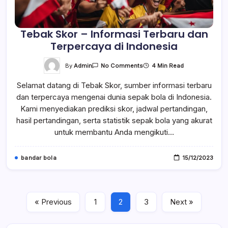
Tebak Skor – Informasi Terbaru dan
Terpercaya di Indonesia
On
By
Admin
4 Min Read
No Comments
Tebak
Skor
Selamat datang di Tebak Skor, sumber informasi terbaru
–
Informasi
dan terpercaya mengenai dunia sepak bola di Indonesia.
Terbaru
Dan
Kami menyediakan prediksi skor, jadwal pertandingan,
Terpercaya
Di
hasil pertandingan, serta statistik sepak bola yang akurat
Indonesia
untuk membantu Anda mengikuti…
bandar bola
15/12/2023
« Previous
1
2
3
Next »