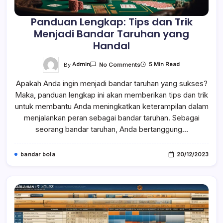
Panduan Lengkap: Tips dan Trik
Menjadi Bandar Taruhan yang
Handal
On
By
Admin
5 Min Read
No Comments
Panduan
Lengkap:
Apakah Anda ingin menjadi bandar taruhan yang sukses?
Tips
Dan
Maka, panduan lengkap ini akan memberikan tips dan trik
Trik
Menjadi
untuk membantu Anda meningkatkan keterampilan dalam
Bandar
Taruhan
menjalankan peran sebagai bandar taruhan. Sebagai
Yang
seorang bandar taruhan, Anda bertanggung…
Handal
bandar bola
20/12/2023