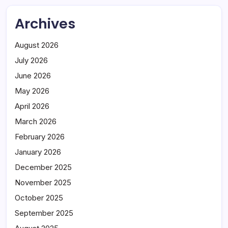
Archives
August 2026
July 2026
June 2026
May 2026
April 2026
March 2026
February 2026
January 2026
December 2025
November 2025
October 2025
September 2025