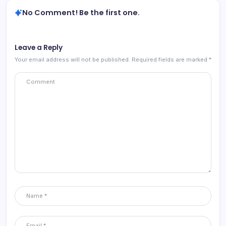
No Comment! Be the first one.
Leave a Reply
Your email address will not be published.
Required fields are marked
*