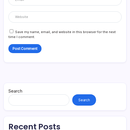
Save my name, email, and website in this browser for the next
time I comment.
Search
Search
Recent Posts