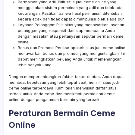
Permainan yang Adil: Pilih situs judi ceme online yang
menggunakan sistem permainan yang adil dan tidak ada
kecurangan. Pastikan bahwa hasil permainan ditentukan
secara acak dan tidak dapat dimanipulasi oleh siapa pun.
Layanan Pelanggan: Pilih situs yang menawarkan layanan
pelanggan yang responsif dan siap membantu Anda
dengan masalah atau pertanyaan seputar bermain ceme
online.
Bonus dan Promosi: Periksa apakah situs judi ceme online
menawarkan bonus dan promosi yang menguntungkan. Ini
dapat meningkatkan peluang Anda untuk memenangkan
lebih banyak uang.
Dengan mempertimbangkan faktor-faktor di atas, Anda dapat
membuat keputusan yang lebih tepat saat memilih situs judi
ceme online terpercaya. Kami telah menyusun daftar situs
terbaik untuk Anda coba dan menikmati permainan ceme
online dengan pengalaman bermain yang terbaik.
Peraturan Bermain Ceme
Online