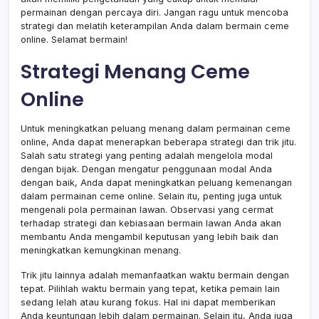
permainan dengan percaya diri. Jangan ragu untuk mencoba
strategi dan melatih keterampilan Anda dalam bermain ceme
online. Selamat bermain!
Strategi Menang Ceme
Online
Untuk meningkatkan peluang menang dalam permainan ceme
online, Anda dapat menerapkan beberapa strategi dan trik jitu.
Salah satu strategi yang penting adalah mengelola modal
dengan bijak. Dengan mengatur penggunaan modal Anda
dengan baik, Anda dapat meningkatkan peluang kemenangan
dalam permainan ceme online. Selain itu, penting juga untuk
mengenali pola permainan lawan. Observasi yang cermat
terhadap strategi dan kebiasaan bermain lawan Anda akan
membantu Anda mengambil keputusan yang lebih baik dan
meningkatkan kemungkinan menang.
Trik jitu lainnya adalah memanfaatkan waktu bermain dengan
tepat. Pilihlah waktu bermain yang tepat, ketika pemain lain
sedang lelah atau kurang fokus. Hal ini dapat memberikan
Anda keuntungan lebih dalam permainan. Selain itu, Anda juga