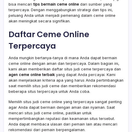
bisa mencari
tips bermain ceme online
dari sumber yang
terpercaya. Dengan menggabungkan strategi dan tips ini,
peluang Anda untuk menjadi pemenang dalam ceme online
akan meningkat secara signifikan.
Daftar Ceme Online
Terpercaya
Anda mungkin bertanya-tanya di mana Anda dapat bermain
ceme online dengan aman dan terpercaya. Dalam bagian ini,
kami akan memberikan daftar situs judi ceme terpercaya dan
agen ceme online terbaik
yang dapat Anda percayai. Kami
akan menjelaskan kriteria apa yang harus Anda pertimbangkan
saat memilih situs judi ceme dan memberikan rekomendasi
beberapa situs terpercaya untuk Anda coba.
Memilih situs judi ceme online yang terpercaya sangat penting
agar Anda dapat bermain dengan aman dan nyaman. Saat
mencari situs judi ceme online, pastikan untuk
mempertimbangkan reputasi dan keamanan situs tersebut.
Anda dapat membaca ulasan dari pemain lain atau mencari
rekomendasi dari pemain berpengalaman.