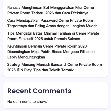
Rahasia Menghindari Bot Menggunakan Fitur Ceme
Private Room Terbaru 2026 dan Cara Efektifnya
Cara Mendapatkan Password Ceme Private Room
Terpercaya dan Paling Aman dengan Langkah Mudah
Tips Mengatur Batas Minimal Taruhan di Ceme Private
Room Eksklusif 2026 untuk Pemain Sukses
Keuntungan Bermain Ceme Private Room 2026
Dibandingkan Meja Publik Biasa: Mengapa Pilihan Ini
Lebih Menguntungkan
Strategi Menang Menjadi Bandar di Ceme Private Room
2026 IDN Play: Tips dan Teknik Terbaik
Recent Comments
No comments to show.