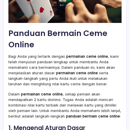
Panduan Bermain Ceme
Online
Bagi Anda yang tertarik dengan
permainan ceme online
, kami
telah menyusun panduan lengkap untuk membantu Anda
memahami cara bermainnya. Dalam panduan ini, kami akan
menjelaskan aturan dasar
permainan ceme online
serta
langkah-langkah yang perlu Anda ikuti untuk melakukan
taruhan dan menghitung nilai kartu ceme dengan benar.
Dalam
permainan ceme online
, setiap pemain akan
mendapatkan 2 kartu domino. Tugas Anda adalah mencari
kombinasi nilai kartu terbaik dan melawan kartu yang dimiliki
oleh pemain lain. Untuk membantu Anda memahami lebih lanjut,
berikut adalah langkah-langkah
panduan bermain ceme online
:
1. Mengenal Aturan Dasar