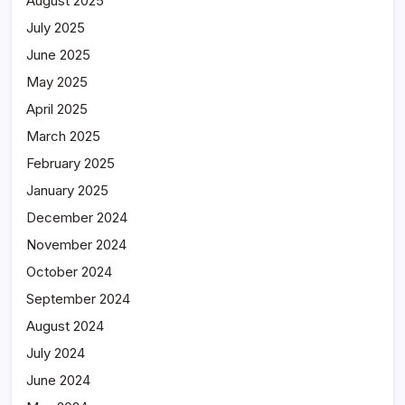
August 2025
July 2025
June 2025
May 2025
April 2025
March 2025
February 2025
January 2025
December 2024
November 2024
October 2024
September 2024
August 2024
July 2024
June 2024