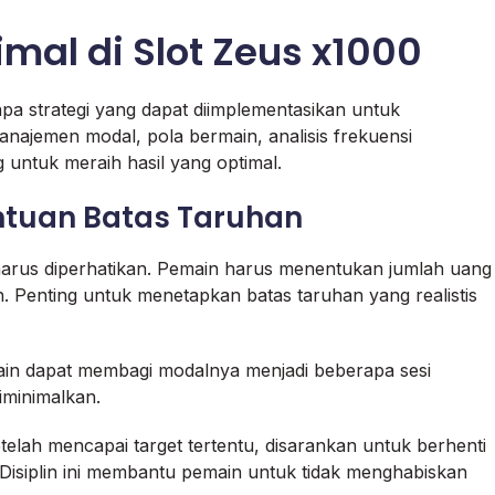
mal di Slot Zeus x1000
pa strategi yang dapat diimplementasikan untuk
ajemen modal, pola bermain, analisis frekuensi
untuk meraih hasil yang optimal.
tuan Batas Taruhan
arus diperhatikan. Pemain harus menentukan jumlah uang
n. Penting untuk menetapkan batas taruhan yang realistis
main dapat membagi modalnya menjadi beberapa sesi
iminimalkan.
lah mencapai target tertentu, disarankan untuk berhenti
isiplin ini membantu pemain untuk tidak menghabiskan