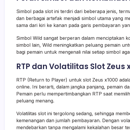
Simbol pada slot ini terdiri dari beberapa jenis, te
dan berbagai artefak menjadi simbol utama yang m
sama dari kiri ke kanan pada garis pembayaran ya
Simbol Wild sangat berperan dalam menciptakan 
simbol lain, Wild meningkatkan peluang pemain u
bagi pemain untuk mengenali nilai setiap simbol ag
RTP dan Volatilitas Slot Zeus 
RTP (Return to Player) untuk slot Zeus x1000 adala
online. Ini berarti, dalam jangka panjang, pemain
Pemain perlu mempertimbangkan RTP saat memilih 
peluang menang.
Volatilitas slot ini tergolong sedang, sehingga me
kemenangan dan jumlah pembayaran. Dengan volatil
mendebarkan tanpa mengalami kekalahan besar terl