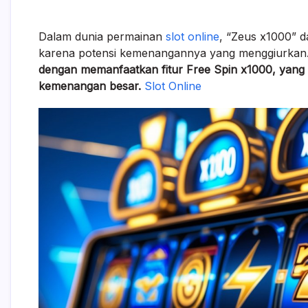
Dalam dunia permainan
slot online
, “Zeus x1000” d
karena potensi kemenangannya yang menggiurkan
dengan memanfaatkan fitur Free Spin x1000, yang
kemenangan besar.
Slot Online