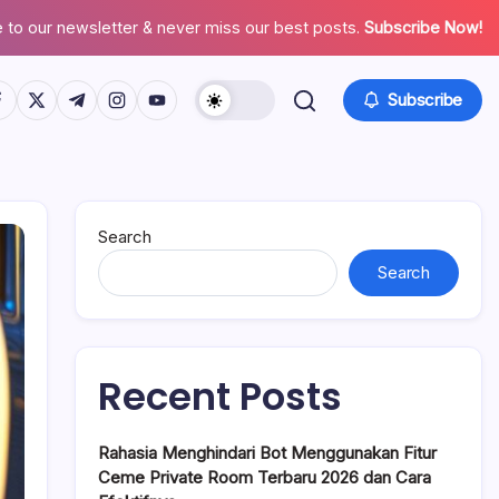
 to our newsletter & never miss our best posts.
Subscribe Now!
tps://www.facebook.com/
https://twitter.com/
https://t.me/
https://www.instagram.com/
https://youtube.com/
Subscribe
Search
Search
Recent Posts
Rahasia Menghindari Bot Menggunakan Fitur
Ceme Private Room Terbaru 2026 dan Cara