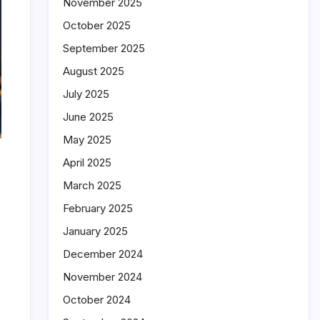
November 2025
October 2025
September 2025
August 2025
July 2025
June 2025
May 2025
April 2025
March 2025
February 2025
January 2025
December 2024
November 2024
October 2024