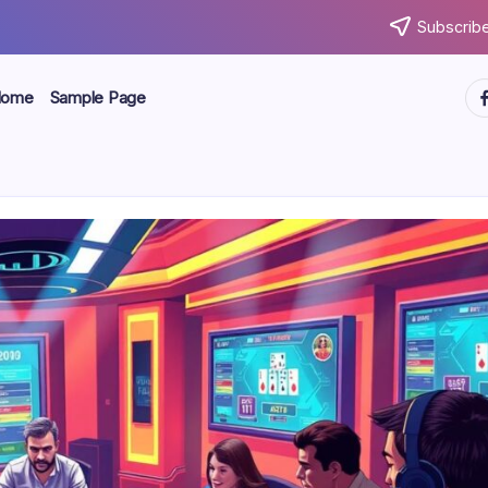
Subscribe
ht
ome
Sample Page