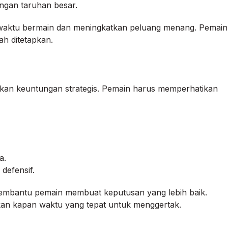
ngan taruhan besar.
 waktu bermain dan meningkatkan peluang menang. Pemain
ah ditetapkan.
n keuntungan strategis. Pemain harus memperhatikan
a.
 defensif.
membantu pemain membuat keputusan yang lebih baik.
kan kapan waktu yang tepat untuk menggertak.