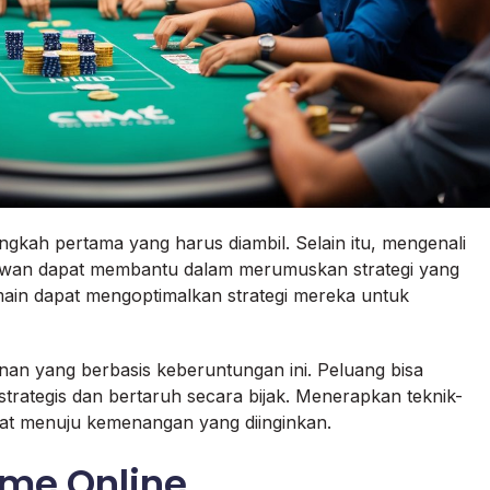
kah pertama yang harus diambil. Selain itu, mengenali
lawan dapat membantu dalam merumuskan strategi yang
main dapat mengoptimalkan strategi mereka untuk
nan yang berbasis keberuntungan ini. Peluang bisa
rategis dan bertaruh secara bijak. Menerapkan teknik-
kat menuju kemenangan yang diinginkan.
me Online