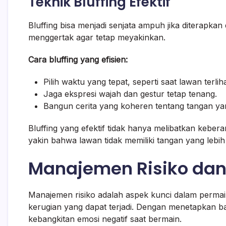
Teknik Bluffing Efektif
Bluffing bisa menjadi senjata ampuh jika diterapk
menggertak agar tetap meyakinkan.
Cara bluffing yang efisien:
Pilih waktu yang tepat, seperti saat lawan terlih
Jaga ekspresi wajah dan gestur tetap tenang.
Bangun cerita yang koheren tentang tangan yang
Bluffing yang efektif tidak hanya melibatkan keber
yakin bahwa lawan tidak memiliki tangan yang lebih 
Manajemen Risiko dan
Manajemen risiko adalah aspek kunci dalam perma
kerugian yang dapat terjadi. Dengan menetapkan b
kebangkitan emosi negatif saat bermain.