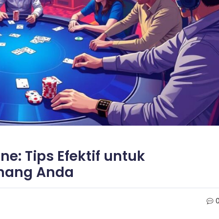
e: Tips Efektif untuk
nang Anda