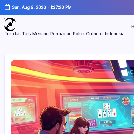
Skip
Sun, Aug 9, 2026
-
1:37:22 PM
to
content
H
annazaradny
Trik dan Tips Menang Permainan Poker Online di Indonesia.