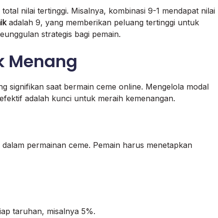
tal nilai tertinggi. Misalnya, kombinasi 9-1 mendapat nilai
ik
adalah 9, yang memberikan peluang tertinggi untuk
unggulan strategis bagi pemain.
uk Menang
g signifikan saat bermain ceme online. Mengelola modal
efektif adalah kunci untuk meraih kemenangan.
l dalam permainan ceme. Pemain harus menetapkan
iap taruhan, misalnya 5%.