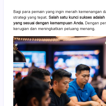
Bagi para pemain yang ingin meraih kemenangan d
strategi yang tepat.
Salah satu kunci sukses adalah
yang sesuai dengan kemampuan Anda.
Dengan pend
kerugian dan meningkatkan peluang menang.