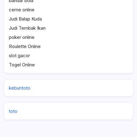
bandar bola
ceme online
Judi Balap Kuda
Judi Tembak Ikan
poker online
Roulette Online
slot gacor
Togel Online
kebuntoto
toto