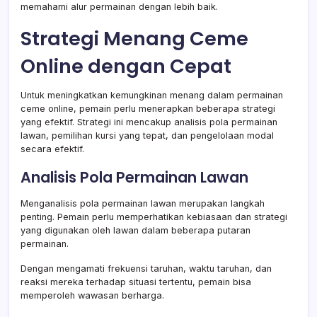
memahami alur permainan dengan lebih baik.
Strategi Menang Ceme
Online dengan Cepat
Untuk meningkatkan kemungkinan menang dalam permainan
ceme online, pemain perlu menerapkan beberapa strategi
yang efektif. Strategi ini mencakup analisis pola permainan
lawan, pemilihan kursi yang tepat, dan pengelolaan modal
secara efektif.
Analisis Pola Permainan Lawan
Menganalisis pola permainan lawan merupakan langkah
penting. Pemain perlu memperhatikan kebiasaan dan strategi
yang digunakan oleh lawan dalam beberapa putaran
permainan.
Dengan mengamati frekuensi taruhan, waktu taruhan, dan
reaksi mereka terhadap situasi tertentu, pemain bisa
memperoleh wawasan berharga.