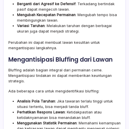
Berganti dari Agresif ke Defensif
: Terkadang bertindak
pasif dapat mengecoh lawan.
Mengubah Kecepatan Permainan
: Mengubah tempo bisa
membingungkan lawan.
Variasi Taruhan
: Melakukan taruhan dengan berbagai
ukuran juga dapat menjadi strategi.
Perubahan ini dapat membuat lawan kesulitan untuk
mengantisipasi langkahnya.
Mengantisipasi Bluffing dari Lawan
Bluffing adalah bagian integral dari permainan ceme.
Mengantisipasi tindakan ini dapat memberikan keuntungan
strategis.
Ada beberapa cara untuk mengidentifikasi bluffing:
Analisis Pola Taruhan
: Jika tawaran terlalu tinggi untuk
situasi tertentu, bisa menjadi tanda bluff.
Perhatikan Respons Lawan
: Ketidakpastian atau
ketidaknyamanan bisa menandakan bluff.
Menggunakan Statistik Permainan
: Memahami kemampuan
dan kebiasaan lawan dapat membantu mengenali potensi