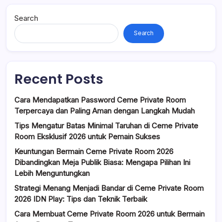
Search
Search
Recent Posts
Cara Mendapatkan Password Ceme Private Room
Terpercaya dan Paling Aman dengan Langkah Mudah
Tips Mengatur Batas Minimal Taruhan di Ceme Private
Room Eksklusif 2026 untuk Pemain Sukses
Keuntungan Bermain Ceme Private Room 2026
Dibandingkan Meja Publik Biasa: Mengapa Pilihan Ini
Lebih Menguntungkan
Strategi Menang Menjadi Bandar di Ceme Private Room
2026 IDN Play: Tips dan Teknik Terbaik
Cara Membuat Ceme Private Room 2026 untuk Bermain