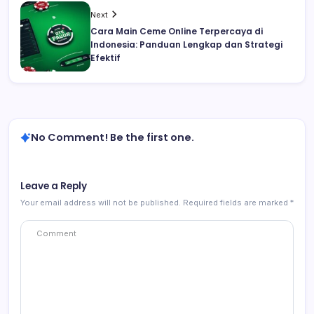
Next
Cara Main Ceme Online Terpercaya di
Indonesia: Panduan Lengkap dan Strategi
Efektif
No Comment! Be the first one.
Leave a Reply
Your email address will not be published.
Required fields are marked
*