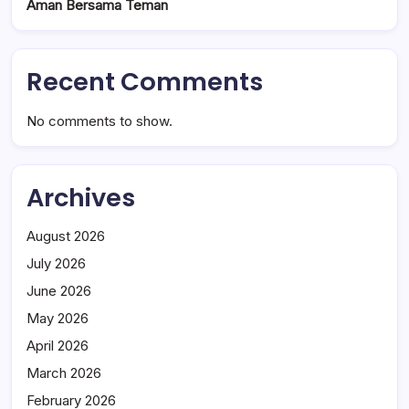
Aman Bersama Teman
Recent Comments
No comments to show.
Archives
August 2026
July 2026
June 2026
May 2026
April 2026
March 2026
February 2026