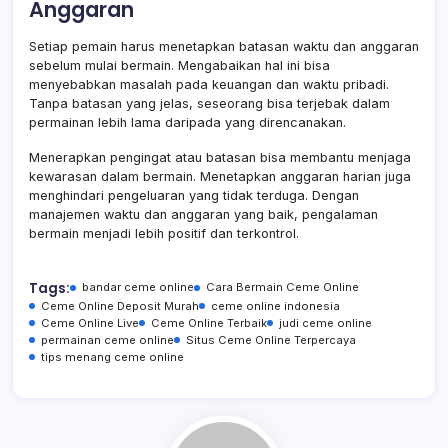
Anggaran
Setiap pemain harus menetapkan batasan waktu dan anggaran
sebelum mulai bermain. Mengabaikan hal ini bisa
menyebabkan masalah pada keuangan dan waktu pribadi.
Tanpa batasan yang jelas, seseorang bisa terjebak dalam
permainan lebih lama daripada yang direncanakan.
Menerapkan pengingat atau batasan bisa membantu menjaga
kewarasan dalam bermain. Menetapkan anggaran harian juga
menghindari pengeluaran yang tidak terduga. Dengan
manajemen waktu dan anggaran yang baik, pengalaman
bermain menjadi lebih positif dan terkontrol.
Tags:
bandar ceme online
Cara Bermain Ceme Online
Ceme Online Deposit Murah
ceme online indonesia
Ceme Online Live
Ceme Online Terbaik
judi ceme online
permainan ceme online
Situs Ceme Online Terpercaya
tips menang ceme online