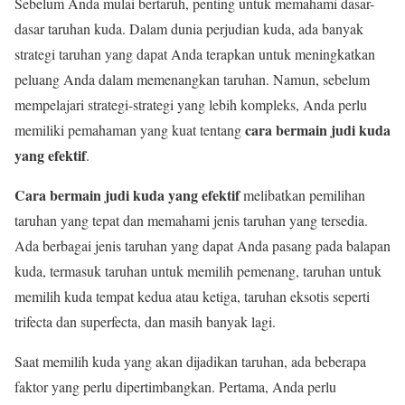
Sebelum Anda mulai bertaruh, penting untuk memahami dasar-
dasar taruhan kuda. Dalam dunia perjudian kuda, ada banyak
strategi taruhan yang dapat Anda terapkan untuk meningkatkan
peluang Anda dalam memenangkan taruhan. Namun, sebelum
mempelajari strategi-strategi yang lebih kompleks, Anda perlu
cara bermain judi kuda
memiliki pemahaman yang kuat tentang
yang efektif
.
Cara bermain judi kuda yang efektif
melibatkan pemilihan
taruhan yang tepat dan memahami jenis taruhan yang tersedia.
Ada berbagai jenis taruhan yang dapat Anda pasang pada balapan
kuda, termasuk taruhan untuk memilih pemenang, taruhan untuk
memilih kuda tempat kedua atau ketiga, taruhan eksotis seperti
trifecta dan superfecta, dan masih banyak lagi.
Saat memilih kuda yang akan dijadikan taruhan, ada beberapa
faktor yang perlu dipertimbangkan. Pertama, Anda perlu