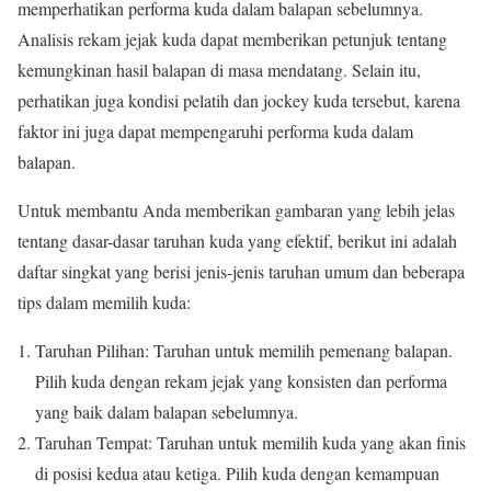
memperhatikan performa kuda dalam balapan sebelumnya.
Analisis rekam jejak kuda dapat memberikan petunjuk tentang
kemungkinan hasil balapan di masa mendatang. Selain itu,
perhatikan juga kondisi pelatih dan jockey kuda tersebut, karena
faktor ini juga dapat mempengaruhi performa kuda dalam
balapan.
Untuk membantu Anda memberikan gambaran yang lebih jelas
tentang dasar-dasar taruhan kuda yang efektif, berikut ini adalah
daftar singkat yang berisi jenis-jenis taruhan umum dan beberapa
tips dalam memilih kuda:
Taruhan Pilihan: Taruhan untuk memilih pemenang balapan.
Pilih kuda dengan rekam jejak yang konsisten dan performa
yang baik dalam balapan sebelumnya.
Taruhan Tempat: Taruhan untuk memilih kuda yang akan finis
di posisi kedua atau ketiga. Pilih kuda dengan kemampuan