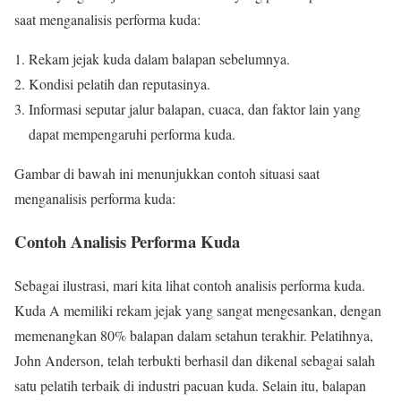
saat menganalisis performa kuda:
Rekam jejak kuda dalam balapan sebelumnya.
Kondisi pelatih dan reputasinya.
Informasi seputar jalur balapan, cuaca, dan faktor lain yang
dapat mempengaruhi performa kuda.
Gambar di bawah ini menunjukkan contoh situasi saat
menganalisis performa kuda:
Contoh Analisis Performa Kuda
Sebagai ilustrasi, mari kita lihat contoh analisis performa kuda.
Kuda A memiliki rekam jejak yang sangat mengesankan, dengan
memenangkan 80% balapan dalam setahun terakhir. Pelatihnya,
John Anderson, telah terbukti berhasil dan dikenal sebagai salah
satu pelatih terbaik di industri pacuan kuda. Selain itu, balapan