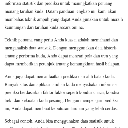
informasi statistik dan prediksi untuk meningkatkan peluang
menang taruhan kuda. Dalam panduan lengkap ini, kami akan
membahas teknik ampuh yang dapat Anda gunakan untuk meraih
keuntungan dari taruhan kuda secara online.
Teknik pertama yang perlu Anda kuasai adalah memahami dan
menganalisis data statistik. Dengan menggunakan data historis
tentang performa kuda, Anda dapat mencari pola dan tren yang
dapat memberikan petunjuk tentang kemungkinan hasil balapan.
Anda juga dapat memanfaatkan prediksi dari ahli balap kuda.
Banyak situs dan aplikasi taruhan kuda menyediakan informasi
prediksi berdasarkan faktor-faktor seperti kondisi cuaca, kondisi
trek, dan kekuatan kuda pesaing. Dengan mempelajari prediksi
ini, Anda dapat membuat keputusan taruhan yang lebih cerdas.
Sebagai contoh, Anda bisa menggunakan data statistik untuk