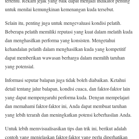
tertentu. Rekam jejak yang baik dapat menjadi indikator penting
untuk menilai kemungkinan kemenangan kuda tersebut.
Selain itu, penting juga untuk mengevaluasi kondisi pelatih.
Beberapa pelatih memiliki reputasi yang kuat dalam melatih kuda
dan menghasilkan performa yang konsisten. Mengetahui
kehandalan pelatih dalam menghasilkan kuda yang kompetitif
dapat memberikan wawasan berharga dalam memilih taruhan
yang potensial.
Informasi seputar balapan juga tidak boleh diabaikan. Ketahui
detail tentang jalur balapan, kondisi cuaca, dan faktor-faktor lain
yang dapat mempengaruhi performa kuda. Dengan mempelajari
dan memahami faktor-faktor ini, Anda dapat membuat taruhan
yang lebih terarah dan meningkatkan potensi keberhasilan Anda.
Untuk lebih memvisualisasikan tips dan trik ini, berikut adalah
contoh yang menjelaskan faktor-faktor yang perlu diperhatikan