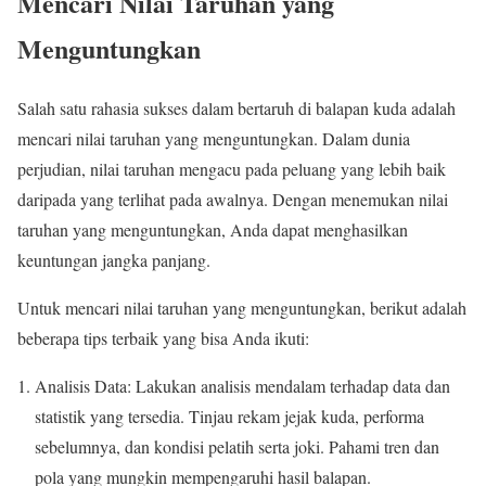
Mencari Nilai Taruhan yang
Menguntungkan
Salah satu rahasia sukses dalam bertaruh di balapan kuda adalah
mencari nilai taruhan yang menguntungkan. Dalam dunia
perjudian, nilai taruhan mengacu pada peluang yang lebih baik
daripada yang terlihat pada awalnya. Dengan menemukan nilai
taruhan yang menguntungkan, Anda dapat menghasilkan
keuntungan jangka panjang.
Untuk mencari nilai taruhan yang menguntungkan, berikut adalah
beberapa tips terbaik yang bisa Anda ikuti:
Analisis Data: Lakukan analisis mendalam terhadap data dan
statistik yang tersedia. Tinjau rekam jejak kuda, performa
sebelumnya, dan kondisi pelatih serta joki. Pahami tren dan
pola yang mungkin mempengaruhi hasil balapan.