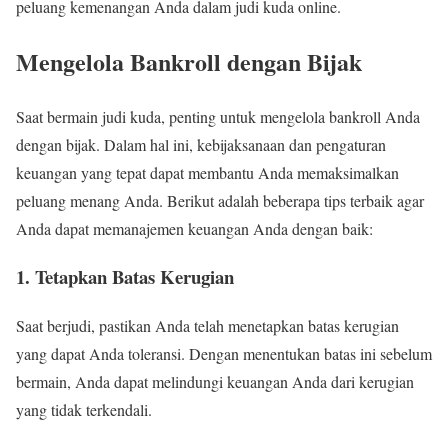
peluang kemenangan Anda dalam judi kuda online.
Mengelola Bankroll dengan Bijak
Saat bermain judi kuda, penting untuk mengelola bankroll Anda
dengan bijak. Dalam hal ini, kebijaksanaan dan pengaturan
keuangan yang tepat dapat membantu Anda memaksimalkan
peluang menang Anda. Berikut adalah beberapa tips terbaik agar
Anda dapat memanajemen keuangan Anda dengan baik:
1. Tetapkan Batas Kerugian
Saat berjudi, pastikan Anda telah menetapkan batas kerugian
yang dapat Anda toleransi. Dengan menentukan batas ini sebelum
bermain, Anda dapat melindungi keuangan Anda dari kerugian
yang tidak terkendali.