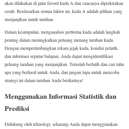
akan dilakukan di jalur favorit kuda A dan cuacanya diperkirakan
cerah. Berdasarkan semua faktor ini, kuda A adalah pilihan yang
menjanjikan untuk taruhan.
Dalam kesimpulan, menganalisis performa kuda adalah langkah
penting dalam meningkatkan peluang menang taruhan kuda.
Dengan mempertimbangkan rekam jejak kuda, kondisi pelatih,
dan informasi seputar balapan, Anda dapat mengidentifikasi
peluang taruhan yang menjanjikan. Teruslah berlatih dan cari tahu
apa yang berhasil untuk Anda, dan jangan lupa untuk mencoba
strategi ini dalam taruhan Anda berikutnya!
Menggunakan Informasi Statistik dan
Prediksi
Didukung oleh teknologi, sekarang Anda dapat menggunakan