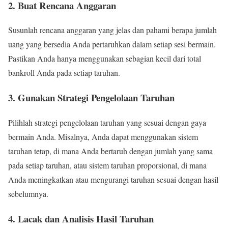
2. Buat Rencana Anggaran
Susunlah rencana anggaran yang jelas dan pahami berapa jumlah
uang yang bersedia Anda pertaruhkan dalam setiap sesi bermain.
Pastikan Anda hanya menggunakan sebagian kecil dari total
bankroll Anda pada setiap taruhan.
3. Gunakan Strategi Pengelolaan Taruhan
Pilihlah strategi pengelolaan taruhan yang sesuai dengan gaya
bermain Anda. Misalnya, Anda dapat menggunakan sistem
taruhan tetap, di mana Anda bertaruh dengan jumlah yang sama
pada setiap taruhan, atau sistem taruhan proporsional, di mana
Anda meningkatkan atau mengurangi taruhan sesuai dengan hasil
sebelumnya.
4. Lacak dan Analisis Hasil Taruhan