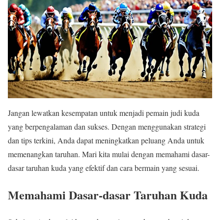
Jangan lewatkan kesempatan untuk menjadi pemain judi kuda
yang berpengalaman dan sukses. Dengan menggunakan strategi
dan tips terkini, Anda dapat meningkatkan peluang Anda untuk
memenangkan taruhan. Mari kita mulai dengan memahami dasar-
dasar taruhan kuda yang efektif dan cara bermain yang sesuai.
Memahami Dasar-dasar Taruhan Kuda