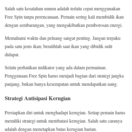
Salah satu kesalahan umum adalah terlalu cepat menggunakan
Free Spin tanpa perencanaan. Pemain sering kali membidik ikan
dengan sembarangan, yang mengakibatkan pemborosan energi.
Memahami waktu dan peluang sangat penting. Jangan terpaku
pada satu jenis ikan; beralihlah saat ikan yang dibidik sulit
didapat.
Selalu perhatikan indikator yang ada dalam permainan.
Penggunaan Free Spin harus menjadi bagian dari strategi jangka
panjang, bukan hanya kesempatan untuk mendapatkan uang.
Strategi Antisipasi Kerugian
Persiapkan diri untuk menghadapi kerugian. Setiap pemain harus
memiliki strategi untuk membatasi kerugian. Salah satu caranya
adalah dengan menetapkan batas kerugian harian.