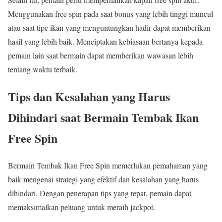
Menggunakan free spin pada saat bonus yang lebih tinggi muncul
atau saat tipe ikan yang menguntungkan hadir dapat memberikan
hasil yang lebih baik. Menciptakan kebiasaan bertanya kepada
pemain lain saat bermain dapat memberikan wawasan lebih
tentang waktu terbaik.
Tips dan Kesalahan yang Harus
Dihindari saat Bermain Tembak Ikan
Free Spin
Bermain Tembak Ikan Free Spin memerlukan pemahaman yang
baik mengenai strategi yang efektif dan kesalahan yang harus
dihindari. Dengan penerapan tips yang tepat, pemain dapat
memaksimalkan peluang untuk meraih jackpot.