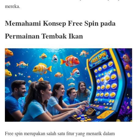
mereka.
Memahami Konsep Free Spin pada
Permainan Tembak Ikan
Free spin merupakan salah satu fitur yang menarik dalam