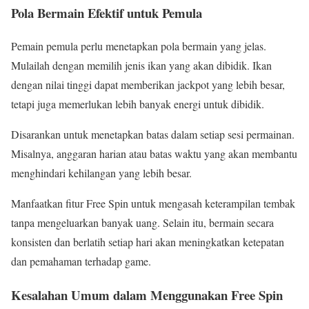
Pola Bermain Efektif untuk Pemula
Pemain pemula perlu menetapkan pola bermain yang jelas.
Mulailah dengan memilih jenis ikan yang akan dibidik. Ikan
dengan nilai tinggi dapat memberikan jackpot yang lebih besar,
tetapi juga memerlukan lebih banyak energi untuk dibidik.
Disarankan untuk menetapkan batas dalam setiap sesi permainan.
Misalnya, anggaran harian atau batas waktu yang akan membantu
menghindari kehilangan yang lebih besar.
Manfaatkan fitur Free Spin untuk mengasah keterampilan tembak
tanpa mengeluarkan banyak uang. Selain itu, bermain secara
konsisten dan berlatih setiap hari akan meningkatkan ketepatan
dan pemahaman terhadap game.
Kesalahan Umum dalam Menggunakan Free Spin