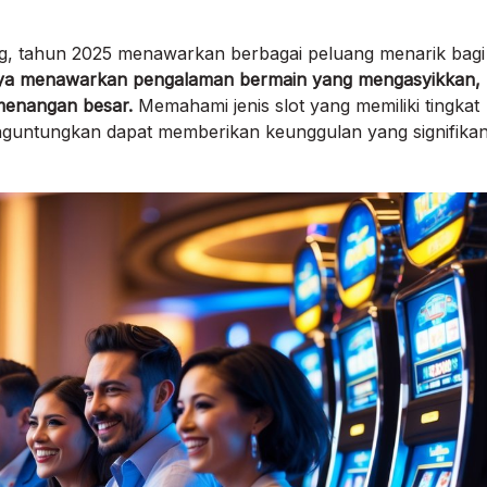
g, tahun 2025 menawarkan berbagai peluang menarik bagi
hanya menawarkan pengalaman bermain yang mengasyikkan,
menangan besar.
Memahami jenis slot yang memiliki tingkat
enguntungkan dapat memberikan keunggulan yang signifika