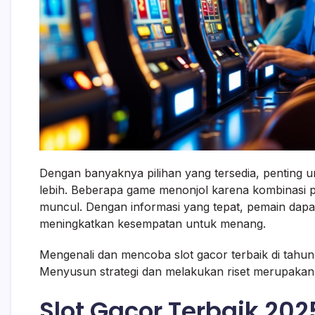
Dengan banyaknya pilihan yang tersedia, penting 
lebih. Beberapa game menonjol karena kombinasi pa
muncul. Dengan informasi yang tepat, pemain dapat
meningkatkan kesempatan untuk menang.
Mengenali dan mencoba slot gacor terbaik di tahun
Menyusun strategi dan melakukan riset merupakan 
Slot Gacor Terbaik 202