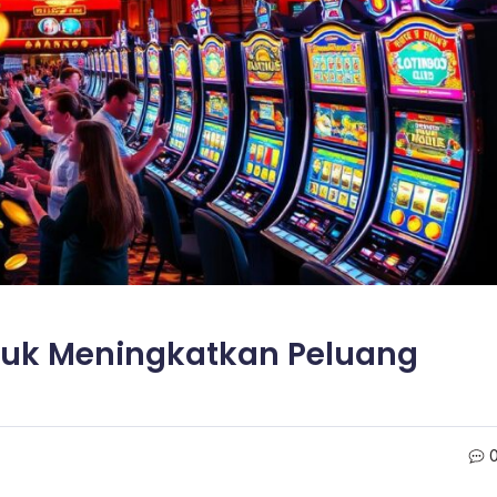
ntuk Meningkatkan Peluang