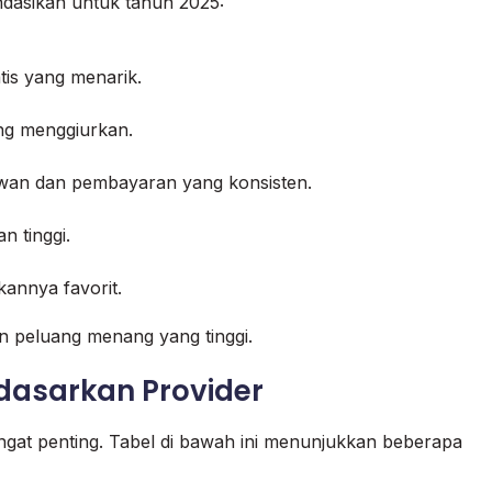
ndasikan untuk tahun 2025:
tis yang menarik.
ang menggiurkan.
nawan dan pembayaran yang konsisten.
 tinggi.
ikannya favorit.
n peluang menang yang tinggi.
dasarkan Provider
at penting. Tabel di bawah ini menunjukkan beberapa