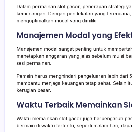
Dalam permainan slot gacor, penerapan strategi y
kemenangan. Dengan pendekatan yang terencana,
mengoptimalkan modal yang dimiliki.
Manajemen Modal yang Efekt
Manajemen modal sangat penting untuk memperta
menetapkan anggaran yang jelas sebelum mulai be
sesi permainan.
Pemain harus menghindari pengeluaran lebih dari 5%
membantu menjaga keuangan tetap sehat. Selain it
kerugian besar.
Waktu Terbaik Memainkan Sl
Waktu memainkan slot gacor juga berpengaruh p
bermain di waktu tertentu, seperti malam hari, d