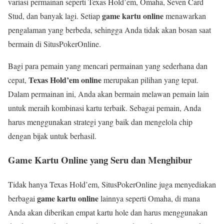
variasi permainan seperti Texas Hold’em, Omaha, Seven Card
game kartu online
Stud, dan banyak lagi. Setiap
menawarkan
pengalaman yang berbeda, sehingga Anda tidak akan bosan saat
bermain di SitusPokerOnline.
Bagi para pemain yang mencari permainan yang sederhana dan
Texas Hold’em online
cepat,
merupakan pilihan yang tepat.
Dalam permainan ini, Anda akan bermain melawan pemain lain
untuk meraih kombinasi kartu terbaik. Sebagai pemain, Anda
harus menggunakan strategi yang baik dan mengelola chip
dengan bijak untuk berhasil.
Game Kartu Online yang Seru dan Menghibur
Tidak hanya Texas Hold’em, SitusPokerOnline juga menyediakan
game kartu online
berbagai
lainnya seperti Omaha, di mana
Anda akan diberikan empat kartu hole dan harus menggunakan