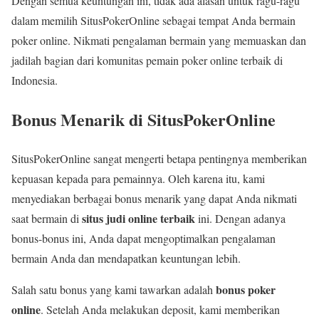
Dengan semua keuntungan ini, tidak ada alasan untuk ragu-ragu
dalam memilih SitusPokerOnline sebagai tempat Anda bermain
poker online. Nikmati pengalaman bermain yang memuaskan dan
jadilah bagian dari komunitas pemain poker online terbaik di
Indonesia.
Bonus Menarik di SitusPokerOnline
SitusPokerOnline sangat mengerti betapa pentingnya memberikan
kepuasan kepada para pemainnya. Oleh karena itu, kami
menyediakan berbagai bonus menarik yang dapat Anda nikmati
situs judi online terbaik
saat bermain di
ini. Dengan adanya
bonus-bonus ini, Anda dapat mengoptimalkan pengalaman
bermain Anda dan mendapatkan keuntungan lebih.
bonus poker
Salah satu bonus yang kami tawarkan adalah
online
. Setelah Anda melakukan deposit, kami memberikan