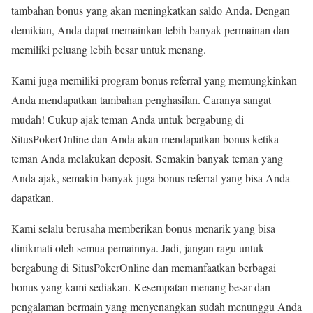
tambahan bonus yang akan meningkatkan saldo Anda. Dengan
demikian, Anda dapat memainkan lebih banyak permainan dan
memiliki peluang lebih besar untuk menang.
Kami juga memiliki program bonus referral yang memungkinkan
Anda mendapatkan tambahan penghasilan. Caranya sangat
mudah! Cukup ajak teman Anda untuk bergabung di
SitusPokerOnline dan Anda akan mendapatkan bonus ketika
teman Anda melakukan deposit. Semakin banyak teman yang
Anda ajak, semakin banyak juga bonus referral yang bisa Anda
dapatkan.
Kami selalu berusaha memberikan bonus menarik yang bisa
dinikmati oleh semua pemainnya. Jadi, jangan ragu untuk
bergabung di SitusPokerOnline dan memanfaatkan berbagai
bonus yang kami sediakan. Kesempatan menang besar dan
pengalaman bermain yang menyenangkan sudah menunggu Anda