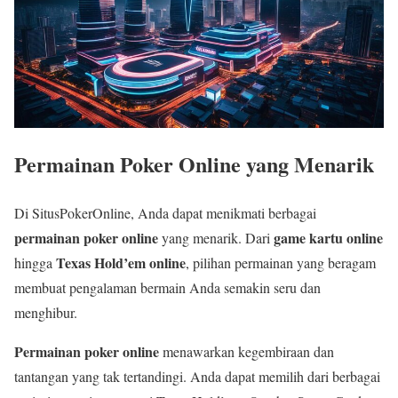
Permainan Poker Online yang Menarik
Di SitusPokerOnline, Anda dapat menikmati berbagai
permainan poker online
game kartu online
yang menarik. Dari
Texas Hold’em online
hingga
, pilihan permainan yang beragam
membuat pengalaman bermain Anda semakin seru dan
menghibur.
Permainan poker online
menawarkan kegembiraan dan
tantangan yang tak tertandingi. Anda dapat memilih dari berbagai