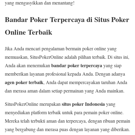
yang mengasyikkan dan menantang!
Bandar Poker Terpercaya di Situs Poker
Online Terbaik
Jika Anda mencari pengalaman bermain poker online yang
memuaskan, SitusPokerOnline adalah pilihan terbaik. Di situs ini,
bandar poker terpercaya
Anda akan menemukan
yang siap
memberikan layanan profesional kepada Anda. Dengan adanya
agen poker terbaik
, Anda dapat mempercayakan taruhan Anda
dan merasa aman dalam setiap permainan yang Anda mainkan.
situs poker Indonesia
SitusPokerOnline merupakan
yang
menyediakan platform terbaik untuk para pemain poker online.
Mereka telah terbukti aman dan terpercaya, dengan ribuan pemain
yang bergabung dan merasa puas dengan layanan yang diberikan.