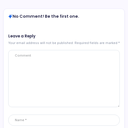
No Comment! Be the first one.
Leave a Reply
Your email address will not be published.
Required fields are marked
*