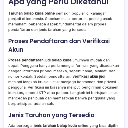
Apa yang Perlu Diketahui
Taruhan balap kuda online
semakin populer di kalangan
penjudi di Indonesia. Sebelum mulai bertaruh, penting untuk
memahami beberapa aspek fundamental dalam proses
pendaftaran dan jenis taruhan yang tersedia.
Proses Pendaftaran dan Verifikasi
Akun
Proses pendaftaran judi balap kuda
umumnya mudah dan
cepat. Pengguna hanya perlu mengisi formulir yang disediakan
dengan informasi pribadi mereka, seperti nama, alamat, dan
nomor kontak. Setelah pendaftaran,
verifikasi akun judi
menjadi langkah krusial untuk menjaga keamanan dan privasi
pengguna. Verifikasi ini biasanya meliputi pengiriman dokumen
identitas, seperti KTP atau paspor. Langkah ini bertujuan untuk
mencegah penipuan dan memastikan bahwa pengguna yang
berpartisipasi adalah sah.
Jenis Taruhan yang Tersedia
Ada berbagai
jenis taruhan balap kuda
online yang bisa dipilih