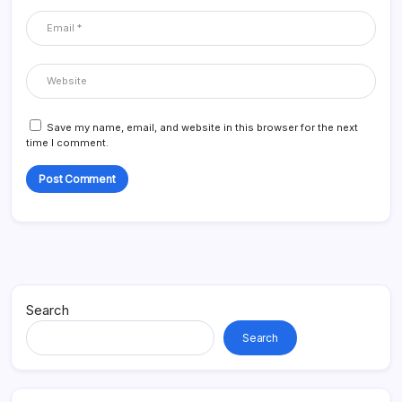
Save my name, email, and website in this browser for the next
time I comment.
Search
Search