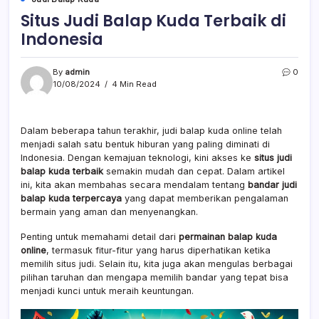
Situs Judi Balap Kuda Terbaik di
Indonesia
By
admin
0
10/08/2024
4 Min Read
Dalam beberapa tahun terakhir, judi balap kuda online telah
menjadi salah satu bentuk hiburan yang paling diminati di
Indonesia. Dengan kemajuan teknologi, kini akses ke
situs judi
balap kuda terbaik
semakin mudah dan cepat. Dalam artikel
ini, kita akan membahas secara mendalam tentang
bandar judi
balap kuda terpercaya
yang dapat memberikan pengalaman
bermain yang aman dan menyenangkan.
Penting untuk memahami detail dari
permainan balap kuda
online
, termasuk fitur-fitur yang harus diperhatikan ketika
memilih situs judi. Selain itu, kita juga akan mengulas berbagai
pilihan taruhan dan mengapa memilih bandar yang tepat bisa
menjadi kunci untuk meraih keuntungan.