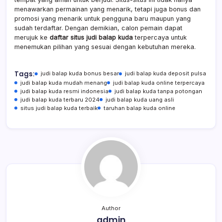
menawarkan permainan yang menarik, tetapi juga bonus dan
promosi yang menarik untuk pengguna baru maupun yang
sudah terdaftar. Dengan demikian, calon pemain dapat
merujuk ke
daftar situs judi balap kuda
terpercaya untuk
menemukan pilihan yang sesuai dengan kebutuhan mereka.
Tags:
judi balap kuda bonus besar
judi balap kuda deposit pulsa
judi balap kuda mudah menang
judi balap kuda online terpercaya
judi balap kuda resmi indonesia
judi balap kuda tanpa potongan
judi balap kuda terbaru 2024
judi balap kuda uang asli
situs judi balap kuda terbaik
taruhan balap kuda online
Author
admin