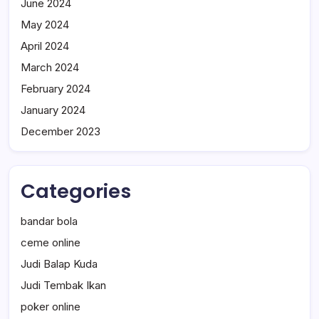
June 2024
May 2024
April 2024
March 2024
February 2024
January 2024
December 2023
Categories
bandar bola
ceme online
Judi Balap Kuda
Judi Tembak Ikan
poker online