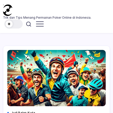
Skip
to
content
annazaradny
Trik dan Tips Menang Permainan Poker Online di Indonesia.
Judi Balap Kuda