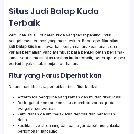
Situs Judi Balap Kuda
Terbaik
Pemilihan situs judi balap kuda yang tepat penting untuk
pengalaman taruhan yang memuaskan. Beberapa
fitur situs
judi balap kuda
menawarkan kenyamanan, keamanan, dan
variasi permainan yang membuat para penjudi betah berlama-
lama. Saat meneliti
situs taruhan kuda terbaik
, beberapa aspek
berikut layak untuk menjadi perhatian.
Fitur yang Harus Diperhatikan
Dalam memilih situs, perhatikan fitur-fitur berikut:
Antarmuka pengguna yang ramah dan mudah dinavigasi.
Berbagai pilihan taruhan untuk memberi variasi pada
pengalaman bermain.
Kemudahan dalam melakukan deposit dan penarikan
dana.
Fasilitas live streaming balapan agar dapat menyaksikan
perlombaan langsung.