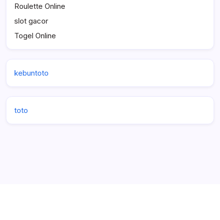
Roulette Online
slot gacor
Togel Online
kebuntoto
toto