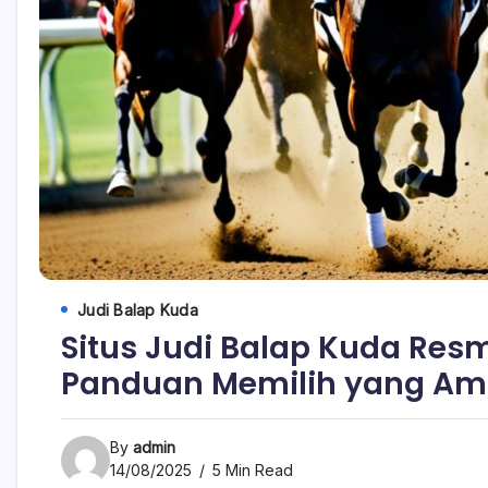
Judi Balap Kuda
Situs Judi Balap Kuda Resm
Panduan Memilih yang Ama
By
admin
14/08/2025
5 Min Read