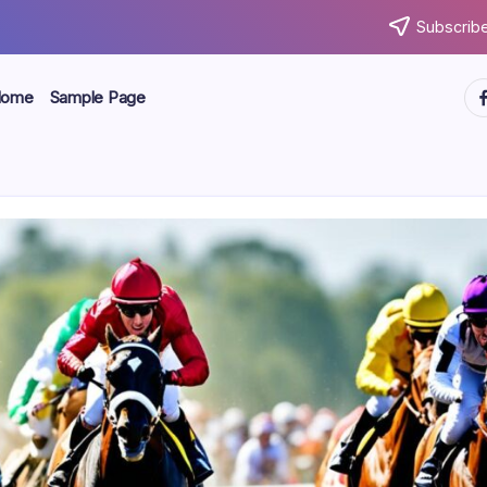
Subscribe
ht
ome
Sample Page