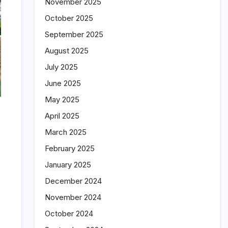
November 2025
October 2025
September 2025
August 2025
July 2025
June 2025
May 2025
April 2025
March 2025
February 2025
January 2025
December 2024
November 2024
October 2024