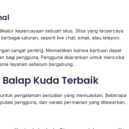
nal
dikator kepercayaan sebuah situs. Situs yang terpercaya
rbagai saluran, seperti live chat, email, atau telepon.
ungan sangat penting. Memastikan bahwa bantuan dapat
man bagi pengguna. Pengguna disarankan untuk mencoba
isme layanan sebelum bergabung.
 Balap Kuda Terbaik
ng untuk pengalaman perjudian yang memuaskan. Beberapa
reputasi pengguna, dan variasi permainan yang ditawarkan.