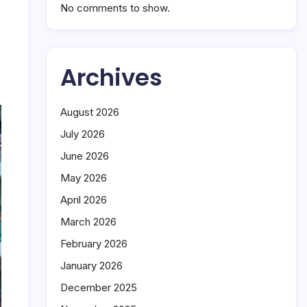
No comments to show.
Archives
August 2026
July 2026
June 2026
May 2026
April 2026
March 2026
February 2026
January 2026
December 2025