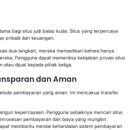
ma bagi situs judi balap kuda. Situs yang terpercaya
si pribadi dan keuangan.
rifikasi dua langkan, mereka memastikan bahwa hanya
eka. Pengguna dapat memeriksa kebijakan privasi situs
atau dijual kepada pihak ketiga.
ansparan dan Aman
metode pembayaran yang aman. Ini mencakup transfer
bangun kepercayaan. Pengguna sebaiknya mencari situs
pemrosesan pembayaran dan biaya yang mungkin
a dapat membantu menilai kehandalan sistem pembayaran