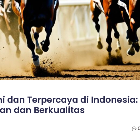
i dan Terpercaya di Indonesia:
n dan Berkualitas