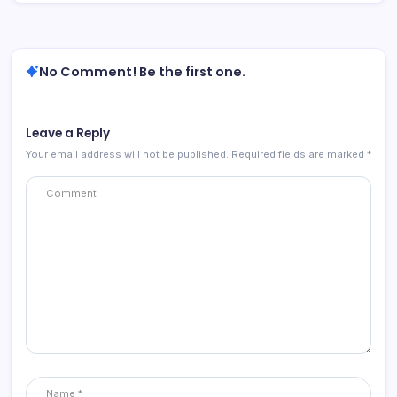
No Comment! Be the first one.
Leave a Reply
Your email address will not be published.
Required fields are marked
*