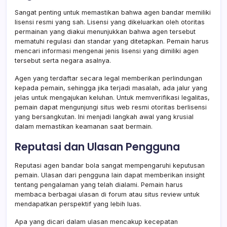
Sangat penting untuk memastikan bahwa agen bandar memiliki
lisensi resmi yang sah. Lisensi yang dikeluarkan oleh otoritas
permainan yang diakui menunjukkan bahwa agen tersebut
mematuhi regulasi dan standar yang ditetapkan. Pemain harus
mencari informasi mengenai jenis lisensi yang dimiliki agen
tersebut serta negara asalnya.
Agen yang terdaftar secara legal memberikan perlindungan
kepada pemain, sehingga jika terjadi masalah, ada jalur yang
jelas untuk mengajukan keluhan. Untuk memverifikasi legalitas,
pemain dapat mengunjungi situs web resmi otoritas berlisensi
yang bersangkutan. Ini menjadi langkah awal yang krusial
dalam memastikan keamanan saat bermain.
Reputasi dan Ulasan Pengguna
Reputasi agen bandar bola sangat mempengaruhi keputusan
pemain. Ulasan dari pengguna lain dapat memberikan insight
tentang pengalaman yang telah dialami. Pemain harus
membaca berbagai ulasan di forum atau situs review untuk
mendapatkan perspektif yang lebih luas.
Apa yang dicari dalam ulasan mencakup kecepatan