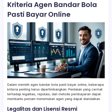
Kriteria Agen Bandar Bola
Pasti Bayar Online
Dalam memilih agen bandar bola pasti bayar online, beberapa
kriteria penting harus dipertimbangkan. Penilaian yang cermat
terhadap legalitas, reputasi, dan metode pembayaran dapat
membantu pemain menemukan agen yang dapat diandalkan.
Legalitas dan Lisensi Resmi