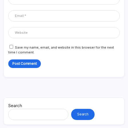
Save my name, email, and website in this browser for the next
time I comment.
Search
Search