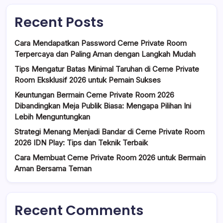
Recent Posts
Cara Mendapatkan Password Ceme Private Room
Terpercaya dan Paling Aman dengan Langkah Mudah
Tips Mengatur Batas Minimal Taruhan di Ceme Private
Room Eksklusif 2026 untuk Pemain Sukses
Keuntungan Bermain Ceme Private Room 2026
Dibandingkan Meja Publik Biasa: Mengapa Pilihan Ini
Lebih Menguntungkan
Strategi Menang Menjadi Bandar di Ceme Private Room
2026 IDN Play: Tips dan Teknik Terbaik
Cara Membuat Ceme Private Room 2026 untuk Bermain
Aman Bersama Teman
Recent Comments