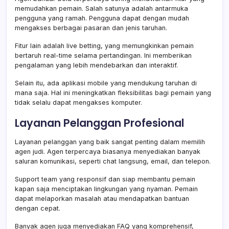
memudahkan pemain. Salah satunya adalah antarmuka
pengguna yang ramah. Pengguna dapat dengan mudah
mengakses berbagai pasaran dan jenis taruhan.
Fitur lain adalah live betting, yang memungkinkan pemain
bertaruh real-time selama pertandingan. Ini memberikan
pengalaman yang lebih mendebarkan dan interaktif.
Selain itu, ada aplikasi mobile yang mendukung taruhan di
mana saja. Hal ini meningkatkan fleksibilitas bagi pemain yang
tidak selalu dapat mengakses komputer.
Layanan Pelanggan Profesional
Layanan pelanggan yang baik sangat penting dalam memilih
agen judi. Agen terpercaya biasanya menyediakan banyak
saluran komunikasi, seperti chat langsung, email, dan telepon.
Support team yang responsif dan siap membantu pemain
kapan saja menciptakan lingkungan yang nyaman. Pemain
dapat melaporkan masalah atau mendapatkan bantuan
dengan cepat.
Banyak agen juga menyediakan FAQ yang komprehensif,