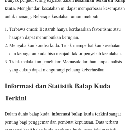
kuda
. Menghindari kesalahan ini dapat memperbesar kesempatan
untuk menang. Beberapa kesalahan umum meliputi:
Terbawa emosi: Bertaruh hanya berdasarkan favoritisme atau
harapan dapat menimbulkan kerugian.
Mengabaikan kondisi kuda: Tidak memperhatikan kesehatan
dan kebugaran kuda bisa menjadi faktor penyebab kekalahan.
Tidak melakukan penelitian: Memasuki taruhan tanpa analisis
yang cukup dapat mengurangi peluang keberhasilan.
Informasi dan Statistik Balap Kuda
Terkini
informasi balap kuda terkini
Dalam dunia balap kuda,
sangat
penting bagi penggemar dan pembuat keputusan. Data terbaru
mengenai hasil balap kuda, performa kuda, serta joki menjadi