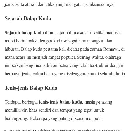
jenis, serta aturan dan etika yang mengatur pelaksanaannya.
Sejarah Balap Kuda
Sejarah balap kuda
dimulai jauh di masa lalu, ketika manusia
mulai berinteraksi dengan kuda sebagai hewan angkut dan
hiburan. Balap kuda pertama kali dicatat pada zaman Romawi, di
mana acara ini menjadi sangat populer. Seiring waktu, olahraga
ini berkembang menjadi kompetisi yang lebih terstruktur dengan
berbagai jenis perlombaan yang diselenggarakan di seluruh dunia.
Jenis-jenis Balap Kuda
jenis-jenis balap kuda
Terdapat berbagai
, masing-masing
memiliki ciri khas sendiri dan tempat yang tepat untuk
berlangsung. Beberapa yang paling dikenal meliputi:
Balap Pasir: Diadakan di jalur tanah, memberikan tantangan