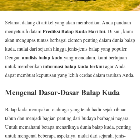
Selamat datang di artikel yang akan memberikan Anda panduan
Prediksi Balap Kuda Hari Ini
menyeluruh dalam
. Di sini, kami
akan mengupas tuntas berbagai elemen penting dalam dunia balap
kuda, mulai dari sejarah hingga jenis-jenis balap yang populer.
analisis balap kuda
Dengan
yang mendalam, kami bertujuan
informasi balap kuda terkini
untuk memberikan
agar Anda
dapat membuat keputusan yang lebih cerdas dalam taruhan Anda.
Mengenal Dasar-Dasar Balap Kuda
Balap kuda merupakan olahraga yang telah hadir sejak ribuan
tahun dan menjadi bagian penting dari budaya berbagai negara.
Untuk memahami betapa menariknya dunia balap kuda, penting
untuk mengenal beberapa aspeknya, mulai dari sejarah, jenis-