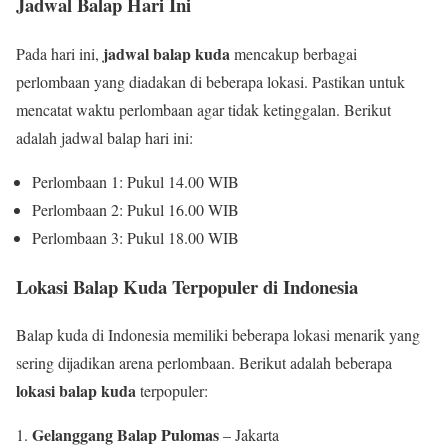
Jadwal Balap Hari Ini
jadwal balap kuda
Pada hari ini,
mencakup berbagai
perlombaan yang diadakan di beberapa lokasi. Pastikan untuk
mencatat waktu perlombaan agar tidak ketinggalan. Berikut
adalah jadwal balap hari ini:
Perlombaan 1: Pukul 14.00 WIB
Perlombaan 2: Pukul 16.00 WIB
Perlombaan 3: Pukul 18.00 WIB
Lokasi Balap Kuda Terpopuler di Indonesia
Balap kuda di Indonesia memiliki beberapa lokasi menarik yang
sering dijadikan arena perlombaan. Berikut adalah beberapa
lokasi balap kuda
terpopuler:
Gelanggang Balap Pulomas
– Jakarta