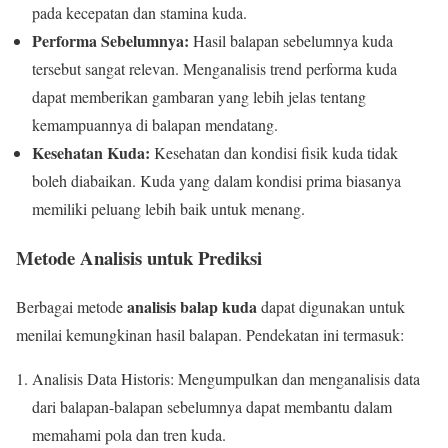
pada kecepatan dan stamina kuda.
Performa Sebelumnya:
Hasil balapan sebelumnya kuda
tersebut sangat relevan. Menganalisis trend performa kuda
dapat memberikan gambaran yang lebih jelas tentang
kemampuannya di balapan mendatang.
Kesehatan Kuda:
Kesehatan dan kondisi fisik kuda tidak
boleh diabaikan. Kuda yang dalam kondisi prima biasanya
memiliki peluang lebih baik untuk menang.
Metode Analisis untuk Prediksi
analisis balap kuda
Berbagai metode
dapat digunakan untuk
menilai kemungkinan hasil balapan. Pendekatan ini termasuk:
Analisis Data Historis: Mengumpulkan dan menganalisis data
dari balapan-balapan sebelumnya dapat membantu dalam
memahami pola dan tren kuda.