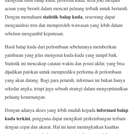
acuan yang berarti dalam mencari peluang terbaik untuk bertaruh.
statistik balap kuda
Dengan memahami
, seseorang dapat
menganalisis tren dan memperoleh wawasan yang lebih dalam
sebelum mengambil keputusan.
Hasil balap kuda dari perlombaan sebelumnya memberikan
gambaran yang jelas mengenai kuda-kuda yang tampil baik.
Statistik ini mencakup catatan waktu dan posisi akhir, yang bisa
dijadikan patokan untuk memprediksi performa di perlombaan
yang akan datang. Bagi para petaruh, informasi ini bukan hanya
sekedar angka, tetapi juga sebuah strategi dalam mengoptimalkan
peluang kemenangan.
informasi balap
Dengan adanya akses yang lebih mudah kepada
kuda terkini
, pengguna dapat mengikuti perkembangan terbaru
dengan cepat dan akurat. Hal ini turut meningkatkan kualitas