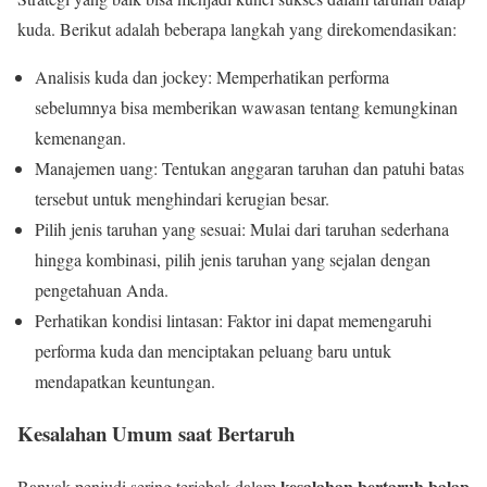
kuda. Berikut adalah beberapa langkah yang direkomendasikan:
Analisis kuda dan jockey: Memperhatikan performa
sebelumnya bisa memberikan wawasan tentang kemungkinan
kemenangan.
Manajemen uang: Tentukan anggaran taruhan dan patuhi batas
tersebut untuk menghindari kerugian besar.
Pilih jenis taruhan yang sesuai: Mulai dari taruhan sederhana
hingga kombinasi, pilih jenis taruhan yang sejalan dengan
pengetahuan Anda.
Perhatikan kondisi lintasan: Faktor ini dapat memengaruhi
performa kuda dan menciptakan peluang baru untuk
mendapatkan keuntungan.
Kesalahan Umum saat Bertaruh
kesalahan bertaruh balap
Banyak penjudi sering terjebak dalam