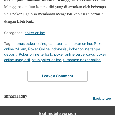
Menggunakan fitur kontrol diri yang ditawarkan oleh beberapa
situs poker juga bisa membantu mengelola kebiasaan bermain
dengan lebih baik.
Categories:
poker online
Tags:
bonus poker online
,
cara bermain poker online
,
Poker
online 24 jam
,
Poker Online Indonesia
,
Poker online tanpa
deposit
,
Poker online terbaik
,
poker online terpercaya
,
poker
online uang asli
,
situs poker online
,
turnamen poker online
Leave a Comment
annazaradny
Back to top
Exit mobile version