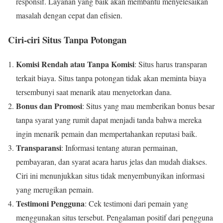
responsif. Layanan yang baik akan membantu menyelesaikan
masalah dengan cepat dan efisien.
Ciri-ciri Situs Tanpa Potongan
Komisi Rendah atau Tanpa Komisi
: Situs harus transparan
terkait biaya. Situs tanpa potongan tidak akan meminta biaya
tersembunyi saat menarik atau menyetorkan dana.
Bonus dan Promosi
: Situs yang mau memberikan bonus besar
tanpa syarat yang rumit dapat menjadi tanda bahwa mereka
ingin menarik pemain dan mempertahankan reputasi baik.
Transparansi
: Informasi tentang aturan permainan,
pembayaran, dan syarat acara harus jelas dan mudah diakses.
Ciri ini menunjukkan situs tidak menyembunyikan informasi
yang merugikan pemain.
Testimoni Pengguna
: Cek testimoni dari pemain yang
menggunakan situs tersebut. Pengalaman positif dari pengguna