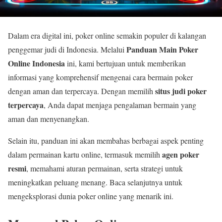
Dalam era digital ini, poker online semakin populer di kalangan
Panduan Main Poker
penggemar judi di Indonesia. Melalui
Online Indonesia
ini, kami bertujuan untuk memberikan
informasi yang komprehensif mengenai cara bermain poker
situs judi poker
dengan aman dan terpercaya. Dengan memilih
terpercaya
, Anda dapat menjaga pengalaman bermain yang
aman dan menyenangkan.
Selain itu, panduan ini akan membahas berbagai aspek penting
agen poker
dalam permainan kartu online, termasuk memilih
resmi
, memahami aturan permainan, serta strategi untuk
meningkatkan peluang menang. Baca selanjutnya untuk
mengeksplorasi dunia poker online yang menarik ini.