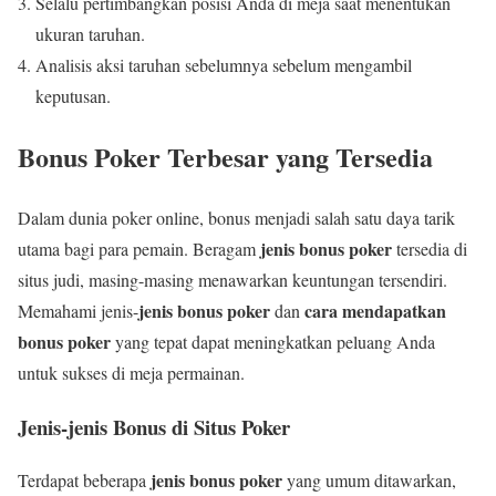
Selalu pertimbangkan posisi Anda di meja saat menentukan
ukuran taruhan.
Analisis aksi taruhan sebelumnya sebelum mengambil
keputusan.
Bonus Poker Terbesar yang Tersedia
Dalam dunia poker online, bonus menjadi salah satu daya tarik
jenis bonus poker
utama bagi para pemain. Beragam
tersedia di
situs judi, masing-masing menawarkan keuntungan tersendiri.
jenis bonus poker
cara mendapatkan
Memahami jenis-
dan
bonus poker
yang tepat dapat meningkatkan peluang Anda
untuk sukses di meja permainan.
Jenis-jenis Bonus di Situs Poker
jenis bonus poker
Terdapat beberapa
yang umum ditawarkan,