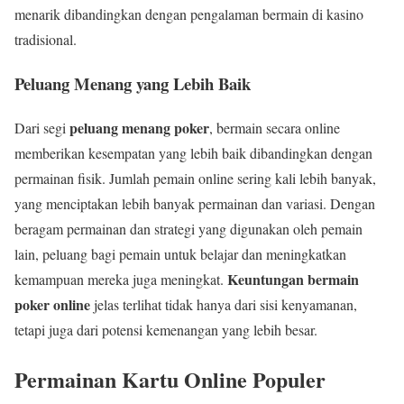
menarik dibandingkan dengan pengalaman bermain di kasino
tradisional.
Peluang Menang yang Lebih Baik
peluang menang poker
Dari segi
, bermain secara online
memberikan kesempatan yang lebih baik dibandingkan dengan
permainan fisik. Jumlah pemain online sering kali lebih banyak,
yang menciptakan lebih banyak permainan dan variasi. Dengan
beragam permainan dan strategi yang digunakan oleh pemain
lain, peluang bagi pemain untuk belajar dan meningkatkan
Keuntungan bermain
kemampuan mereka juga meningkat.
poker online
jelas terlihat tidak hanya dari sisi kenyamanan,
tetapi juga dari potensi kemenangan yang lebih besar.
Permainan Kartu Online Populer