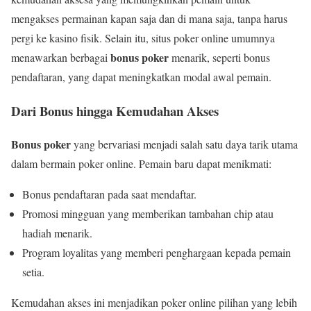
mengakses permainan kapan saja dan di mana saja, tanpa harus
pergi ke kasino fisik. Selain itu, situs poker online umumnya
bonus poker
menawarkan berbagai
menarik, seperti bonus
pendaftaran, yang dapat meningkatkan modal awal pemain.
Dari Bonus hingga Kemudahan Akses
Bonus poker
yang bervariasi menjadi salah satu daya tarik utama
dalam bermain poker online. Pemain baru dapat menikmati:
Bonus pendaftaran pada saat mendaftar.
Promosi mingguan yang memberikan tambahan chip atau
hadiah menarik.
Program loyalitas yang memberi penghargaan kepada pemain
setia.
Kemudahan akses ini menjadikan poker online pilihan yang lebih