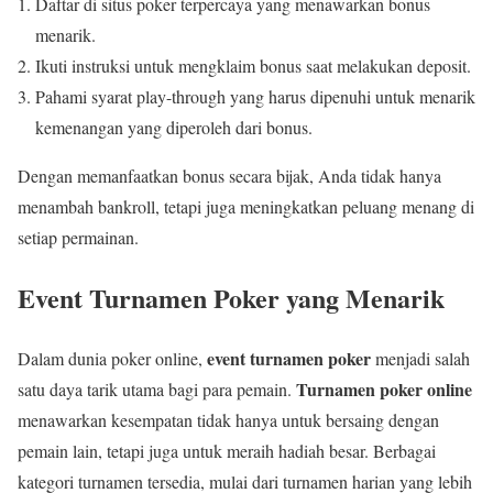
Daftar di situs poker terpercaya yang menawarkan bonus
menarik.
Ikuti instruksi untuk mengklaim bonus saat melakukan deposit.
Pahami syarat play-through yang harus dipenuhi untuk menarik
kemenangan yang diperoleh dari bonus.
Dengan memanfaatkan bonus secara bijak, Anda tidak hanya
menambah bankroll, tetapi juga meningkatkan peluang menang di
setiap permainan.
Event Turnamen Poker yang Menarik
event turnamen poker
Dalam dunia poker online,
menjadi salah
Turnamen poker online
satu daya tarik utama bagi para pemain.
menawarkan kesempatan tidak hanya untuk bersaing dengan
pemain lain, tetapi juga untuk meraih hadiah besar. Berbagai
kategori turnamen tersedia, mulai dari turnamen harian yang lebih