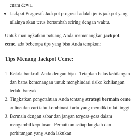
enam dewa.
Jackpot Progresif: Jackpot progresif adalah jenis jackpot yang
nilainya akan terus bertambah seiring dengan waktu.
jackpot
Untuk meningkatkan peluang Anda memenangkan
ceme
, ada beberapa tips yang bisa Anda terapkan:
Tips Menang Jackpot Ceme:
Kelola bankroll Anda dengan bijak. Tetapkan batas kehilangan
dan batas kemenangan untuk menghindari risiko kehilangan
terlalu banyak.
strategi bermain ceme
Tingkatkan pengetahuan Anda tentang
online dan cari tahu kombinasi kartu yang memiliki nilai tinggi.
Bermain dengan sabar dan jangan tergesa-gesa dalam
mengambil keputusan. Perhatikan setiap langkah dan
perhitungan yang Anda lakukan.