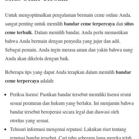
Untuk mengoptimalkan pengalaman bermain ceme online Anda,
bandar ceme terpercaya
situs
sangat penting untuk memilih
dan
ceme terbaik
. Dalam memilih bandar, Anda perlu memastikan
bahwa Anda bermain dengan penyedia yang jujur dan adil.
Sebagai pemain, Anda ingin merasa aman dan yakin bahwa uang
Anda akan dikelola dengan baik.
bandar
Beberapa tips yang dapat Anda terapkan dalam memilih
ceme terpercaya
adalah:
Periksa lisensi: Pastikan bandar tersebut memiliki lisensi resmi
sesuai peraturan dan hukum yang berlaku. Ini menjamin bahwa
bandar tersebut beroperasi secara legal dan diawasi oleh
otoritas yang sesuai.
Telusuri informasi mengenai reputasi: Lakukan riset tentang
reputasi bandar tersebut. Cari tahu seberapa lama mereka telah