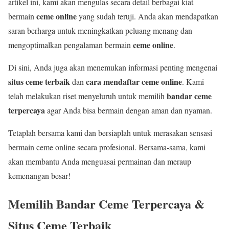
artikel ini, kami akan mengulas secara detail berbagai kiat
ceme online
bermain
yang sudah teruji. Anda akan mendapatkan
saran berharga untuk meningkatkan peluang menang dan
ceme online
mengoptimalkan pengalaman bermain
.
Di sini, Anda juga akan menemukan informasi penting mengenai
situs ceme terbaik
cara mendaftar ceme online
dan
. Kami
bandar ceme
telah melakukan riset menyeluruh untuk memilih
terpercaya
agar Anda bisa bermain dengan aman dan nyaman.
Tetaplah bersama kami dan bersiaplah untuk merasakan sensasi
bermain ceme online secara profesional. Bersama-sama, kami
akan membantu Anda menguasai permainan dan meraup
kemenangan besar!
Memilih Bandar Ceme Terpercaya &
Situs Ceme Terbaik