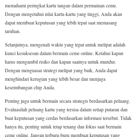
memahami peringkat kartu tangan dalam permainan ceme.
Dengan mengetahui nilai kartu-kartu yang tinggi, Anda akan
dapat membuat keputusan yang lebih tepat saat memasang
taruhan.
Selanjutnya, mengenali waktu yang tepat untuk melipat adalah
kunci kesuksesan dalam bermain ceme online. Ketahui kapan
harus mengambil risiko dan kapan saatnya untuk mundur.
Dengan menguasai strategi melipat yang baik, Anda dapat
menghindari kerugian yang lebih besar dan menjaga
keseimbangan chip Anda.
Penting juga untuk bermain secara strategis berdasarkan peluang.
Evaluasilah peluang kartu yang tersisa dalam setiap putaran dan
buat keputusan yang cerdas berdasarkan informasi tersebut. Tidak
hanya itu, penting untuk tetap tenang dan fokus saat bermain
ceme online. Jangan terburu-buru membuat keputusan yang