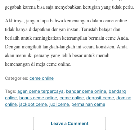
gegabah karena bisa saja menyebabkan kerugian yang tidak perlu.
Akhirnya, jangan lupa bahwa kemenangan dalam ceme online
tidak hanya didapatkan dengan instan. Teruslah belajar dan
berlatih untuk meningkatkan keterampilan bermain ceme Anda.
Dengan mengikuti langkah-langkah ini secara konsisten, Anda
akan memiliki peluang yang lebih besar untuk meraih
kemenangan di meja ceme online.
Categories:
ceme online
Tags:
agen ceme terpercaya
,
bandar ceme online
,
bandarq
online
,
bonus ceme online
,
ceme online
,
deposit ceme
,
domino
online
,
jackpot ceme
,
judi ceme
,
permainan ceme
Leave a Comment