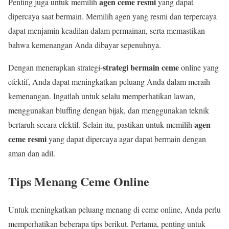
agen ceme resmi
Penting juga untuk memilih
yang dapat
dipercaya saat bermain. Memilih agen yang resmi dan terpercaya
dapat menjamin keadilan dalam permainan, serta memastikan
bahwa kemenangan Anda dibayar sepenuhnya.
strategi bermain ceme
Dengan menerapkan strategi-
online yang
efektif, Anda dapat meningkatkan peluang Anda dalam meraih
kemenangan. Ingatlah untuk selalu memperhatikan lawan,
menggunakan bluffing dengan bijak, dan menggunakan teknik
agen
bertaruh secara efektif. Selain itu, pastikan untuk memilih
ceme resmi
yang dapat dipercaya agar dapat bermain dengan
aman dan adil.
Tips Menang Ceme Online
Untuk meningkatkan peluang menang di ceme online, Anda perlu
memperhatikan beberapa tips berikut. Pertama, penting untuk