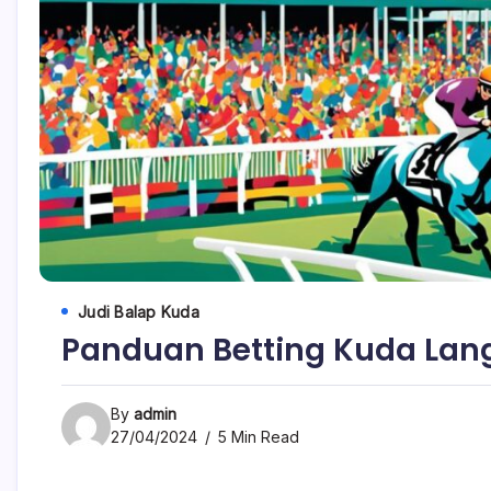
Judi Balap Kuda
Panduan Betting Kuda Lang
By
admin
27/04/2024
5 Min Read