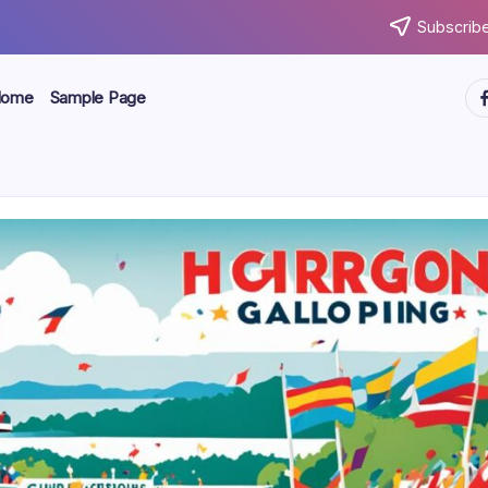
Subscribe
ht
ome
Sample Page