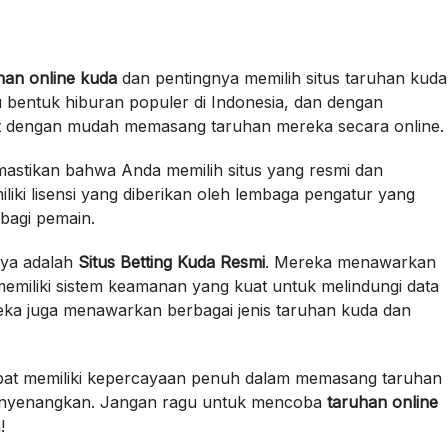
han online kuda
dan pentingnya memilih situs taruhan kuda
u bentuk hiburan populer di Indonesia, dan dengan
at dengan mudah memasang taruhan mereka secara online.
mastikan bahwa Anda memilih situs yang resmi dan
liki lisensi yang diberikan oleh lembaga pengatur yang
bagi pemain.
aya adalah
Situs Betting Kuda Resmi
. Mereka menawarkan
memiliki sistem keamanan yang kuat untuk melindungi data
mereka juga menawarkan berbagai jenis taruhan kuda dan
pat memiliki kepercayaan penuh dalam memasang taruhan
enyenangkan. Jangan ragu untuk mencoba
taruhan online
!