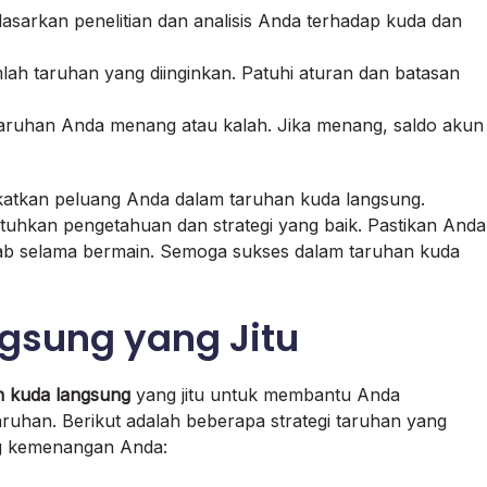
sarkan penelitian dan analisis Anda terhadap kuda dan
h taruhan yang diinginkan. Patuhi aturan dan batasan
taruhan Anda menang atau kalah. Jika menang, saldo akun
katkan peluang Anda dalam taruhan kuda langsung.
uhkan pengetahuan dan strategi yang baik. Pastikan Anda
ab selama bermain. Semoga sukses dalam taruhan kuda
gsung yang Jitu
an kuda langsung
yang jitu untuk membantu Anda
uhan. Berikut adalah beberapa strategi taruhan yang
ang kemenangan Anda: