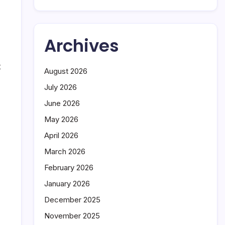
Archives
t
August 2026
July 2026
June 2026
May 2026
April 2026
March 2026
February 2026
January 2026
December 2025
November 2025