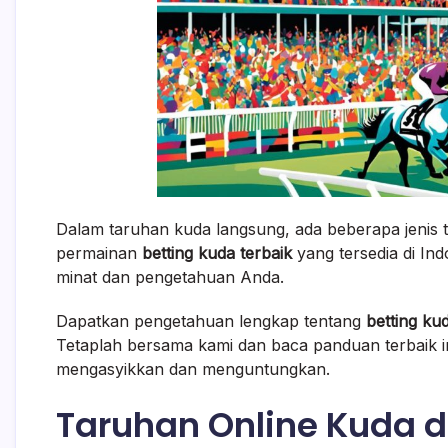
Dalam taruhan kuda langsung, ada beberapa jenis 
permainan
betting kuda terbaik
yang tersedia di In
minat dan pengetahuan Anda.
Dapatkan pengetahuan lengkap tentang
betting ku
Tetaplah bersama kami dan baca panduan terbaik i
mengasyikkan dan menguntungkan.
Taruhan Online Kuda d