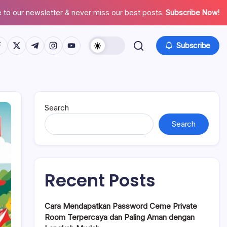
 to our newsletter & never miss our best posts.
Subscribe Now!
tps://www.facebook.com/
https://twitter.com/
https://t.me/
https://www.instagram.com/
https://youtube.com/
Subscribe
Search
Search
Recent Posts
Cara Mendapatkan Password Ceme Private
Room Terpercaya dan Paling Aman dengan