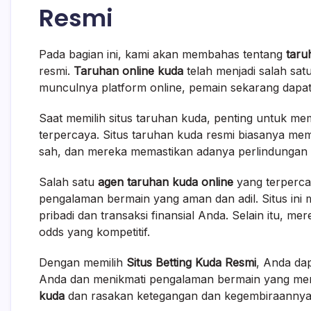
Resmi
Pada bagian ini, kami akan membahas tentang
taru
resmi.
Taruhan online kuda
telah menjadi salah sat
munculnya platform online, pemain sekarang dap
Saat memilih situs taruhan kuda, penting untuk me
terpercaya. Situs taruhan kuda resmi biasanya memi
sah, dan mereka memastikan adanya perlindungan 
Salah satu
agen taruhan kuda online
yang terperc
pengalaman bermain yang aman dan adil. Situs ini 
pribadi dan transaksi finansial Anda. Selain itu, 
odds yang kompetitif.
Dengan memilih
Situs Betting Kuda Resmi
, Anda da
Anda dan menikmati pengalaman bermain yang m
kuda
dan rasakan ketegangan dan kegembiraannya