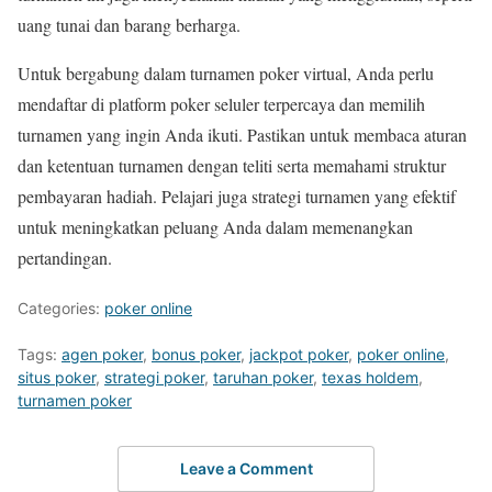
uang tunai dan barang berharga.
Untuk bergabung dalam turnamen poker virtual, Anda perlu
mendaftar di platform poker seluler terpercaya dan memilih
turnamen yang ingin Anda ikuti. Pastikan untuk membaca aturan
dan ketentuan turnamen dengan teliti serta memahami struktur
pembayaran hadiah. Pelajari juga strategi turnamen yang efektif
untuk meningkatkan peluang Anda dalam memenangkan
pertandingan.
Categories:
poker online
Tags:
agen poker
,
bonus poker
,
jackpot poker
,
poker online
,
situs poker
,
strategi poker
,
taruhan poker
,
texas holdem
,
turnamen poker
Leave a Comment