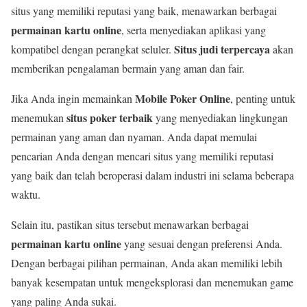
situs yang memiliki reputasi yang baik, menawarkan berbagai
permainan kartu online
, serta menyediakan aplikasi yang
Situs judi terpercaya
kompatibel dengan perangkat seluler.
akan
memberikan pengalaman bermain yang aman dan fair.
Mobile Poker Online
Jika Anda ingin memainkan
, penting untuk
situs poker terbaik
menemukan
yang menyediakan lingkungan
permainan yang aman dan nyaman. Anda dapat memulai
pencarian Anda dengan mencari situs yang memiliki reputasi
yang baik dan telah beroperasi dalam industri ini selama beberapa
waktu.
Selain itu, pastikan situs tersebut menawarkan berbagai
permainan kartu online
yang sesuai dengan preferensi Anda.
Dengan berbagai pilihan permainan, Anda akan memiliki lebih
banyak kesempatan untuk mengeksplorasi dan menemukan game
yang paling Anda sukai.