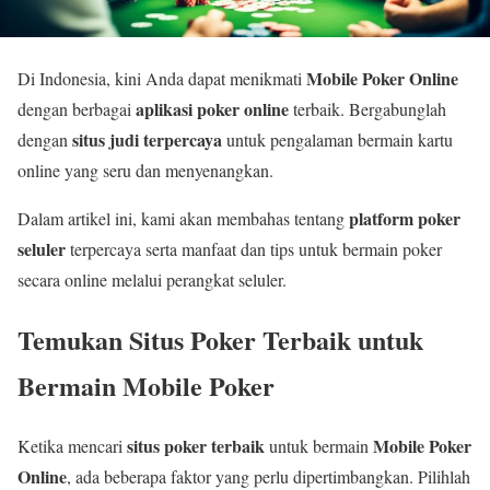
Mobile Poker Online
Di Indonesia, kini Anda dapat menikmati
aplikasi poker online
dengan berbagai
terbaik. Bergabunglah
situs judi terpercaya
dengan
untuk pengalaman bermain kartu
online yang seru dan menyenangkan.
platform poker
Dalam artikel ini, kami akan membahas tentang
seluler
terpercaya serta manfaat dan tips untuk bermain poker
secara online melalui perangkat seluler.
Temukan Situs Poker Terbaik untuk
Bermain Mobile Poker
situs poker terbaik
Mobile Poker
Ketika mencari
untuk bermain
Online
, ada beberapa faktor yang perlu dipertimbangkan. Pilihlah