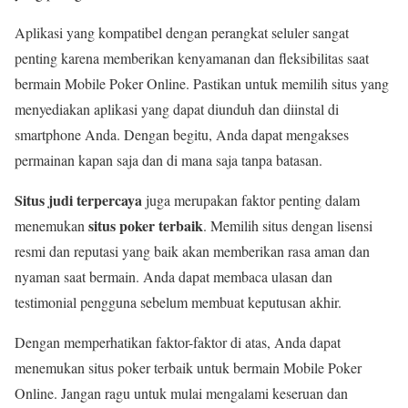
Aplikasi yang kompatibel dengan perangkat seluler sangat
penting karena memberikan kenyamanan dan fleksibilitas saat
bermain Mobile Poker Online. Pastikan untuk memilih situs yang
menyediakan aplikasi yang dapat diunduh dan diinstal di
smartphone Anda. Dengan begitu, Anda dapat mengakses
permainan kapan saja dan di mana saja tanpa batasan.
Situs judi terpercaya
juga merupakan faktor penting dalam
situs poker terbaik
menemukan
. Memilih situs dengan lisensi
resmi dan reputasi yang baik akan memberikan rasa aman dan
nyaman saat bermain. Anda dapat membaca ulasan dan
testimonial pengguna sebelum membuat keputusan akhir.
Dengan memperhatikan faktor-faktor di atas, Anda dapat
menemukan situs poker terbaik untuk bermain Mobile Poker
Online. Jangan ragu untuk mulai mengalami keseruan dan