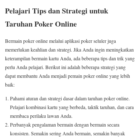
Pelajari Tips dan Strategi untuk
Taruhan Poker Online
Bermain poker online melalui aplikasi poker seluler juga
memerlukan keahlian dan strategi. Jika Anda ingin meningkatkan
keterampilan bermain kartu Anda, ada beberapa tips dan trik yang
perlu Anda pelajari. Berikut ini adalah beberapa strategi yang
dapat membantu Anda menjadi pemain poker online yang lebih
baik:
Pahami aturan dan strategi dasar dalam taruhan poker online.
Pelajari kombinasi kartu yang berbeda, taktik taruhan, dan cara
membaca perilaku lawan Anda.
Perbanyak pengalaman bermain dengan bermain secara
konsisten. Semakin sering Anda bermain, semakin banyak