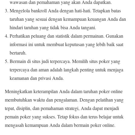
wawasan dan pemahaman yang akan Anda dapatkan.
Mengelola bankroll Anda dengan hati-hati. Tetapkan batas
taruhan yang sesuai dengan kemampuan keuangan Anda dan
hindari taruhan yang tidak bisa Anda tangani.
Perhatikan peluang dan statistik dalam permainan. Gunakan
informasi ini untuk membuat keputusan yang lebih baik saat
bertaruh.
Bermain di situs judi terpercaya. Memilih situs poker yang
terpercaya dan aman adalah langkah penting untuk menjaga
keamanan dan privasi Anda.
Meningkatkan keterampilan Anda dalam taruhan poker online
membutuhkan waktu dan pengalaman. Dengan pelatihan yang
tepat, disiplin, dan pemahaman strategi, Anda dapat menjadi
pemain poker yang sukses. Tetap fokus dan terus belajar untuk
mengasah kemampuan Anda dalam bermain poker online.