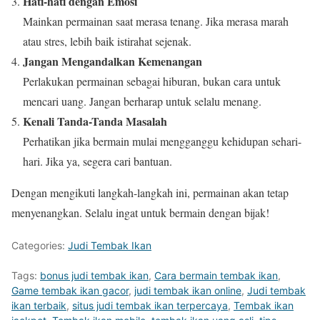
Hati-hati dengan Emosi
Mainkan permainan saat merasa tenang. Jika merasa marah
atau stres, lebih baik istirahat sejenak.
Jangan Mengandalkan Kemenangan
Perlakukan permainan sebagai hiburan, bukan cara untuk
mencari uang. Jangan berharap untuk selalu menang.
Kenali Tanda-Tanda Masalah
Perhatikan jika bermain mulai mengganggu kehidupan sehari-
hari. Jika ya, segera cari bantuan.
Dengan mengikuti langkah-langkah ini, permainan akan tetap
menyenangkan. Selalu ingat untuk bermain dengan bijak!
Categories:
Judi Tembak Ikan
Tags:
bonus judi tembak ikan
,
Cara bermain tembak ikan
,
Game tembak ikan gacor
,
judi tembak ikan online
,
Judi tembak
ikan terbaik
,
situs judi tembak ikan terpercaya
,
Tembak ikan