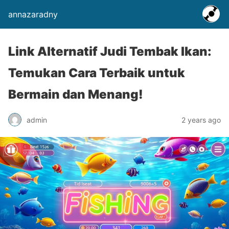
annazaradny
Link Alternatif Judi Tembak Ikan:
Temukan Cara Terbaik untuk
Bermain dan Menang!
admin
2 years ago