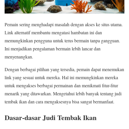
Pemain sering menghadapi masalah dengan akses ke situs utama.
Link alternatif membantu mengatasi hambatan ini dan
memungkinkan pengguna untuk terus bermain tanpa gangguan.
Ini menjadikan pengalaman bermain lebih lancar dan
menyenangkan.
Dengan berbagai pilihan yang tersedia, pemain dapat menemukan
link yang sesuai untuk mereka. Hal ini memungkinkan mereka
untuk mengakses berbagai permainan dan menikmati fitur-fitur
menarik yang ditawarkan. Mengetahui lebih banyak tentang judi
tembak ikan dan cara mengaksesnya bisa sangat bermanfaat.
Dasar-dasar Judi Tembak Ikan