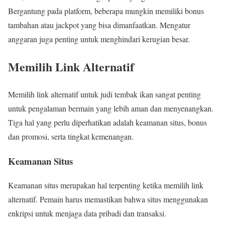
Bergantung pada platform, beberapa mungkin memiliki bonus
tambahan atau jackpot yang bisa dimanfaatkan. Mengatur
anggaran juga penting untuk menghindari kerugian besar.
Memilih Link Alternatif
Memilih link alternatif untuk judi tembak ikan sangat penting
untuk pengalaman bermain yang lebih aman dan menyenangkan.
Tiga hal yang perlu diperhatikan adalah keamanan situs, bonus
dan promosi, serta tingkat kemenangan.
Keamanan Situs
Keamanan situs merupakan hal terpenting ketika memilih link
alternatif. Pemain harus memastikan bahwa situs menggunakan
enkripsi untuk menjaga data pribadi dan transaksi.