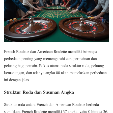
French Roulette dan American Roulette memiliki beberapa
perbedaan penting yang memengaruhi cara permainan dan
peluang bagi pemain. Fokus utama pada struktur roda, peluang
kemenangan, dan adanya angka 00 akan menjelaskan perbedaan
ini dengan jelas.
Struktur Roda dan Susunan Angka
Struktur roda antara French dan American Roulette berbeda
signifikan. French Roulette memiliki 37 angka, yaitu 0 hingga 36.