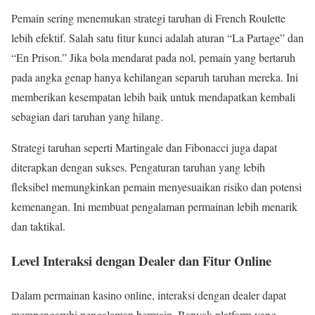
Pemain sering menemukan strategi taruhan di French Roulette
lebih efektif. Salah satu fitur kunci adalah aturan “La Partage” dan
“En Prison.” Jika bola mendarat pada nol, pemain yang bertaruh
pada angka genap hanya kehilangan separuh taruhan mereka. Ini
memberikan kesempatan lebih baik untuk mendapatkan kembali
sebagian dari taruhan yang hilang.
Strategi taruhan seperti Martingale dan Fibonacci juga dapat
diterapkan dengan sukses. Pengaturan taruhan yang lebih
fleksibel memungkinkan pemain menyesuaikan risiko dan potensi
kemenangan. Ini membuat pengalaman permainan lebih menarik
dan taktikal.
Level Interaksi dengan Dealer dan Fitur Online
Dalam permainan kasino online, interaksi dengan dealer dapat
mempengaruhi pengalaman bermain. Banyak platform yang