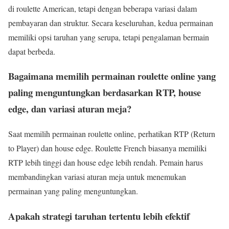
di roulette American, tetapi dengan beberapa variasi dalam
pembayaran dan struktur. Secara keseluruhan, kedua permainan
memiliki opsi taruhan yang serupa, tetapi pengalaman bermain
dapat berbeda.
Bagaimana memilih permainan roulette online yang
paling menguntungkan berdasarkan RTP, house
edge, dan variasi aturan meja?
Saat memilih permainan roulette online, perhatikan RTP (Return
to Player) dan house edge. Roulette French biasanya memiliki
RTP lebih tinggi dan house edge lebih rendah. Pemain harus
membandingkan variasi aturan meja untuk menemukan
permainan yang paling menguntungkan.
Apakah strategi taruhan tertentu lebih efektif