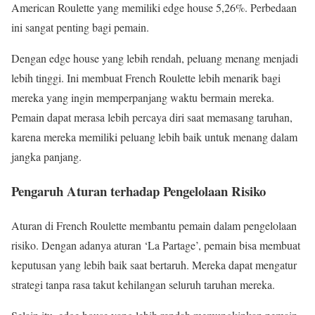
American Roulette yang memiliki edge house 5,26%. Perbedaan
ini sangat penting bagi pemain.
Dengan edge house yang lebih rendah, peluang menang menjadi
lebih tinggi. Ini membuat French Roulette lebih menarik bagi
mereka yang ingin memperpanjang waktu bermain mereka.
Pemain dapat merasa lebih percaya diri saat memasang taruhan,
karena mereka memiliki peluang lebih baik untuk menang dalam
jangka panjang.
Pengaruh Aturan terhadap Pengelolaan Risiko
Aturan di French Roulette membantu pemain dalam pengelolaan
risiko. Dengan adanya aturan ‘La Partage’, pemain bisa membuat
keputusan yang lebih baik saat bertaruh. Mereka dapat mengatur
strategi tanpa rasa takut kehilangan seluruh taruhan mereka.