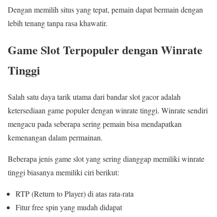
Dengan memilih situs yang tepat, pemain dapat bermain dengan
lebih tenang tanpa rasa khawatir.
Game Slot Terpopuler dengan Winrate
Tinggi
Salah satu daya tarik utama dari bandar slot gacor adalah
ketersediaan game populer dengan winrate tinggi. Winrate sendiri
mengacu pada seberapa sering pemain bisa mendapatkan
kemenangan dalam permainan.
Beberapa jenis game slot yang sering dianggap memiliki winrate
tinggi biasanya memiliki ciri berikut:
RTP (Return to Player) di atas rata-rata
Fitur free spin yang mudah didapat