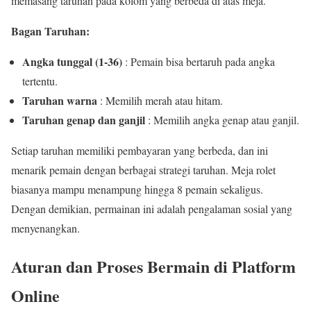
memasang taruhan pada kolom yang berbeda di atas meja.
Bagan Taruhan:
Angka tunggal (1-36)
: Pemain bisa bertaruh pada angka
tertentu.
Taruhan warna
: Memilih merah atau hitam.
Taruhan genap dan ganjil
: Memilih angka genap atau ganjil.
Setiap taruhan memiliki pembayaran yang berbeda, dan ini
menarik pemain dengan berbagai strategi taruhan. Meja rolet
biasanya mampu menampung hingga 8 pemain sekaligus.
Dengan demikian, permainan ini adalah pengalaman sosial yang
menyenangkan.
Aturan dan Proses Bermain di Platform
Online