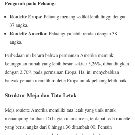
Pengaruh pada Peluang:
Roulette Eropa:
Peluang menang sedikit lebih tinggi dengan
37 angka.
Roulette Amerika:
Peluangnya lebih rendah dengan 38
angka.
Perbedaan ini berarti bahwa permainan Amerika memiliki
keunggulan rumah yang lebih besar, sekitar 5,26%, dibandingkan
dengan 2,70% pada permainan Eropa. Hal ini menyebabkan
banyak pemain memilih roulette Eropa untuk peluang lebih baik.
Struktur Meja dan Tata Letak
Meja roulette Amerika memiliki tata letak yang unik untuk
menampung taruhan. Di bagian utama meja, terdapat roda roulette
yang berisi angka dari 0 hingga 36 ditambah 00. Pemain