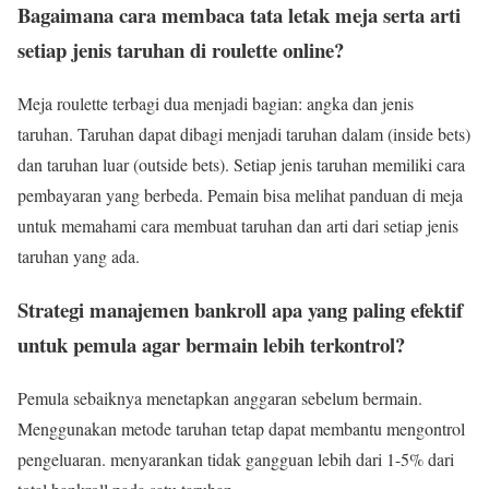
Bagaimana cara membaca tata letak meja serta arti
setiap jenis taruhan di roulette online?
Meja roulette terbagi dua menjadi bagian: angka dan jenis
taruhan. Taruhan dapat dibagi menjadi taruhan dalam (inside bets)
dan taruhan luar (outside bets). Setiap jenis taruhan memiliki cara
pembayaran yang berbeda. Pemain bisa melihat panduan di meja
untuk memahami cara membuat taruhan dan arti dari setiap jenis
taruhan yang ada.
Strategi manajemen bankroll apa yang paling efektif
untuk pemula agar bermain lebih terkontrol?
Pemula sebaiknya menetapkan anggaran sebelum bermain.
Menggunakan metode taruhan tetap dapat membantu mengontrol
pengeluaran. menyarankan tidak gangguan lebih dari 1-5% dari