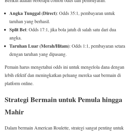
Berikut adalah beberapa contoh odds dan pembayaran:
Angka Tunggal (Direct)
: Odds 35:1, pembayaran untuk
taruhan yang berhasil.
Split Bet
: Odds 17:1, jika bola jatuh di salah satu dari dua
angka.
Taruhan Luar (Merah/Hitam)
: Odds 1:1, pembayaran setara
dengan taruhan yang dipasang.
Pemain harus mengetahui odds ini untuk mengelola dana dengan
lebih efektif dan meningkatkan peluang mereka saat bermain di
platform online.
Strategi Bermain untuk Pemula hingga
Mahir
Dalam bermain American Roulette, strategi sangat penting untuk