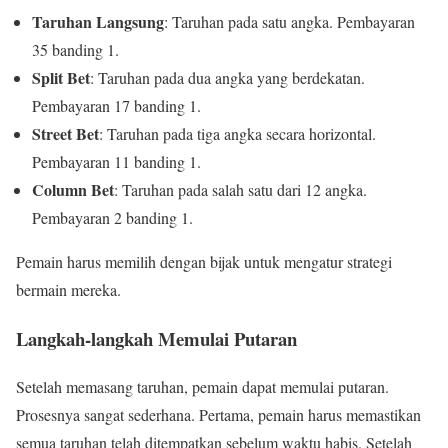
Taruhan Langsung
: Taruhan pada satu angka. Pembayaran
35 banding 1.
Split Bet
: Taruhan pada dua angka yang berdekatan.
Pembayaran 17 banding 1.
Street Bet
: Taruhan pada tiga angka secara horizontal.
Pembayaran 11 banding 1.
Column Bet
: Taruhan pada salah satu dari 12 angka.
Pembayaran 2 banding 1.
Pemain harus memilih dengan bijak untuk mengatur strategi
bermain mereka.
Langkah-langkah Memulai Putaran
Setelah memasang taruhan, pemain dapat memulai putaran.
Prosesnya sangat sederhana. Pertama, pemain harus memastikan
semua taruhan telah ditempatkan sebelum waktu habis. Setelah