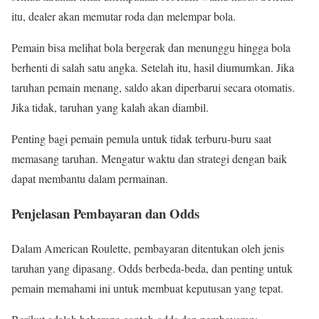
itu, dealer akan memutar roda dan melempar bola.
Pemain bisa melihat bola bergerak dan menunggu hingga bola
berhenti di salah satu angka. Setelah itu, hasil diumumkan. Jika
taruhan pemain menang, saldo akan diperbarui secara otomatis.
Jika tidak, taruhan yang kalah akan diambil.
Penting bagi pemain pemula untuk tidak terburu-buru saat
memasang taruhan. Mengatur waktu dan strategi dengan baik
dapat membantu dalam permainan.
Penjelasan Pembayaran dan Odds
Dalam American Roulette, pembayaran ditentukan oleh jenis
taruhan yang dipasang. Odds berbeda-beda, dan penting untuk
pemain memahami ini untuk membuat keputusan yang tepat.