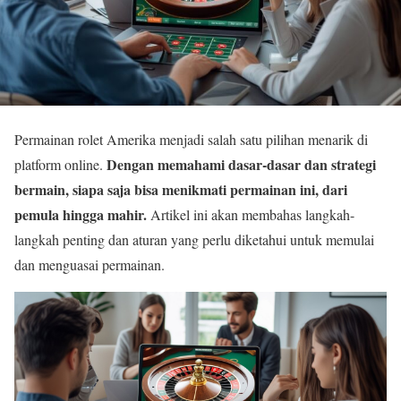
Permainan rolet Amerika menjadi salah satu pilihan menarik di
Dengan memahami dasar-dasar dan strategi
platform online.
bermain, siapa saja bisa menikmati permainan ini, dari
pemula hingga mahir.
Artikel ini akan membahas langkah-
langkah penting dan aturan yang perlu diketahui untuk memulai
dan menguasai permainan.