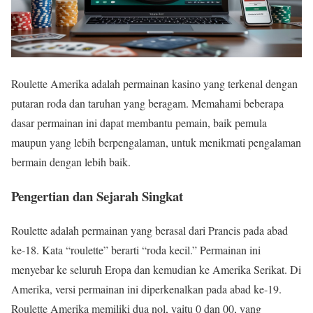
Roulette Amerika adalah permainan kasino yang terkenal dengan
putaran roda dan taruhan yang beragam. Memahami beberapa
dasar permainan ini dapat membantu pemain, baik pemula
maupun yang lebih berpengalaman, untuk menikmati pengalaman
bermain dengan lebih baik.
Pengertian dan Sejarah Singkat
Roulette adalah permainan yang berasal dari Prancis pada abad
ke-18. Kata “roulette” berarti “roda kecil.” Permainan ini
menyebar ke seluruh Eropa dan kemudian ke Amerika Serikat. Di
Amerika, versi permainan ini diperkenalkan pada abad ke-19.
Roulette Amerika memiliki dua nol, yaitu 0 dan 00, yang