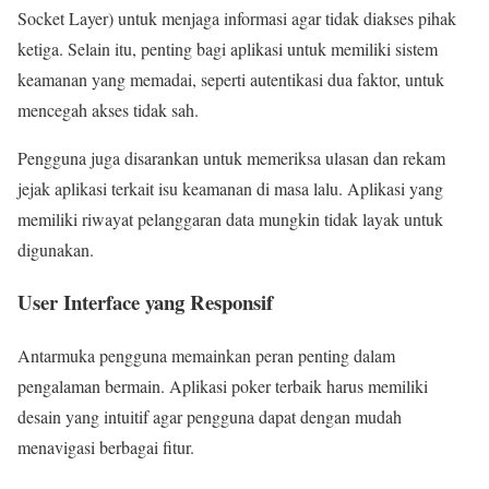
Socket Layer) untuk menjaga informasi agar tidak diakses pihak
ketiga. Selain itu, penting bagi aplikasi untuk memiliki sistem
keamanan yang memadai, seperti autentikasi dua faktor, untuk
mencegah akses tidak sah.
Pengguna juga disarankan untuk memeriksa ulasan dan rekam
jejak aplikasi terkait isu keamanan di masa lalu. Aplikasi yang
memiliki riwayat pelanggaran data mungkin tidak layak untuk
digunakan.
User Interface yang Responsif
Antarmuka pengguna memainkan peran penting dalam
pengalaman bermain. Aplikasi poker terbaik harus memiliki
desain yang intuitif agar pengguna dapat dengan mudah
menavigasi berbagai fitur.