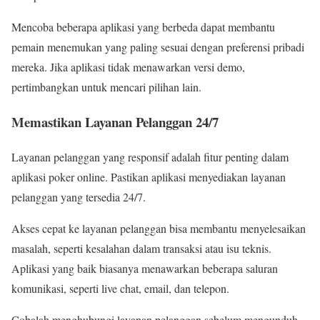
Mencoba beberapa aplikasi yang berbeda dapat membantu
pemain menemukan yang paling sesuai dengan preferensi pribadi
mereka. Jika aplikasi tidak menawarkan versi demo,
pertimbangkan untuk mencari pilihan lain.
Memastikan Layanan Pelanggan 24/7
Layanan pelanggan yang responsif adalah fitur penting dalam
aplikasi poker online. Pastikan aplikasi menyediakan layanan
pelanggan yang tersedia 24/7.
Akses cepat ke layanan pelanggan bisa membantu menyelesaikan
masalah, seperti kesalahan dalam transaksi atau isu teknis.
Aplikasi yang baik biasanya menawarkan beberapa saluran
komunikasi, seperti live chat, email, dan telepon.
Cobalah menghubungi layanan pelanggan sebelum mengunduh