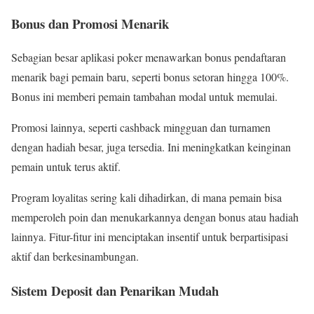
Bonus dan Promosi Menarik
Sebagian besar aplikasi poker menawarkan bonus pendaftaran
menarik bagi pemain baru, seperti bonus setoran hingga 100%.
Bonus ini memberi pemain tambahan modal untuk memulai.
Promosi lainnya, seperti cashback mingguan dan turnamen
dengan hadiah besar, juga tersedia. Ini meningkatkan keinginan
pemain untuk terus aktif.
Program loyalitas sering kali dihadirkan, di mana pemain bisa
memperoleh poin dan menukarkannya dengan bonus atau hadiah
lainnya. Fitur-fitur ini menciptakan insentif untuk berpartisipasi
aktif dan berkesinambungan.
Sistem Deposit dan Penarikan Mudah