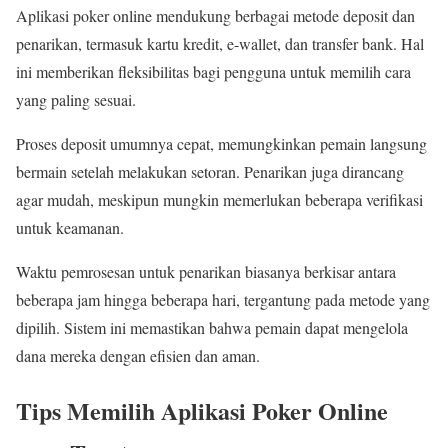
Aplikasi poker online mendukung berbagai metode deposit dan
penarikan, termasuk kartu kredit, e-wallet, dan transfer bank. Hal
ini memberikan fleksibilitas bagi pengguna untuk memilih cara
yang paling sesuai.
Proses deposit umumnya cepat, memungkinkan pemain langsung
bermain setelah melakukan setoran. Penarikan juga dirancang
agar mudah, meskipun mungkin memerlukan beberapa verifikasi
untuk keamanan.
Waktu pemrosesan untuk penarikan biasanya berkisar antara
beberapa jam hingga beberapa hari, tergantung pada metode yang
dipilih. Sistem ini memastikan bahwa pemain dapat mengelola
dana mereka dengan efisien dan aman.
Tips Memilih Aplikasi Poker Online