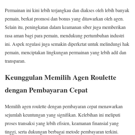
Permainan ini kini lebih terjangkau dan diakses oleh lebih banyak
pemain, berkat promosi dan bonus yang ditawarkan oleh agen.
Selain itu, peningkatan dalam keamanan siber juga memberikan
rasa aman bagi para pemain, mendukung pertumbuhan industri
ini. Aspek regulasi juga semakin diperketat untuk melindungi hak
pemain, menciptakan lingkungan permainan yang lebih adil dan
transparan.
Keunggulan Memilih Agen Roulette
dengan Pembayaran Cepat
Memilih agen roulette dengan pembayaran cepat menawarkan
sejumlah keuntungan yang signifikan. Kelebihan ini meliputi
proses transaksi yang lebih efisien, keamanan finansial yang
tinggi, serta dukungan berbagai metode pembayaran terkini.