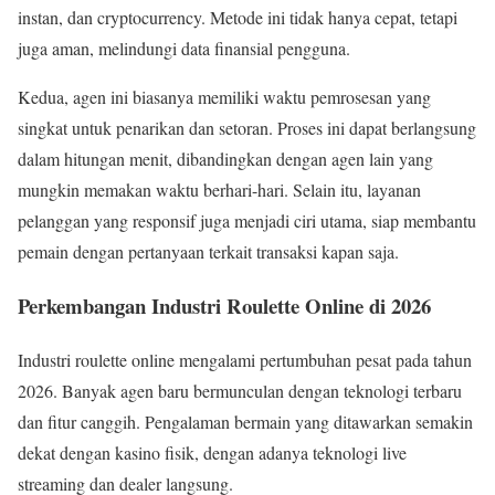
instan, dan cryptocurrency. Metode ini tidak hanya cepat, tetapi
juga aman, melindungi data finansial pengguna.
Kedua, agen ini biasanya memiliki waktu pemrosesan yang
singkat untuk penarikan dan setoran. Proses ini dapat berlangsung
dalam hitungan menit, dibandingkan dengan agen lain yang
mungkin memakan waktu berhari-hari. Selain itu, layanan
pelanggan yang responsif juga menjadi ciri utama, siap membantu
pemain dengan pertanyaan terkait transaksi kapan saja.
Perkembangan Industri Roulette Online di 2026
Industri roulette online mengalami pertumbuhan pesat pada tahun
2026. Banyak agen baru bermunculan dengan teknologi terbaru
dan fitur canggih. Pengalaman bermain yang ditawarkan semakin
dekat dengan kasino fisik, dengan adanya teknologi live
streaming dan dealer langsung.