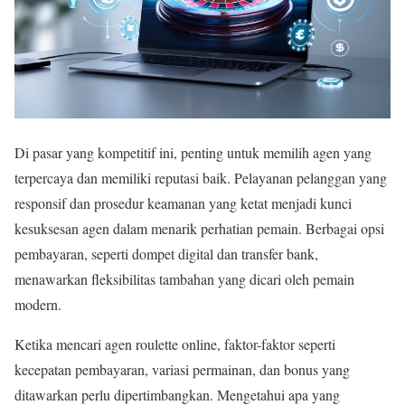
Di pasar yang kompetitif ini, penting untuk memilih agen yang
terpercaya dan memiliki reputasi baik. Pelayanan pelanggan yang
responsif dan prosedur keamanan yang ketat menjadi kunci
kesuksesan agen dalam menarik perhatian pemain. Berbagai opsi
pembayaran, seperti dompet digital dan transfer bank,
menawarkan fleksibilitas tambahan yang dicari oleh pemain
modern.
Ketika mencari agen roulette online, faktor-faktor seperti
kecepatan pembayaran, variasi permainan, dan bonus yang
ditawarkan perlu dipertimbangkan. Mengetahui apa yang