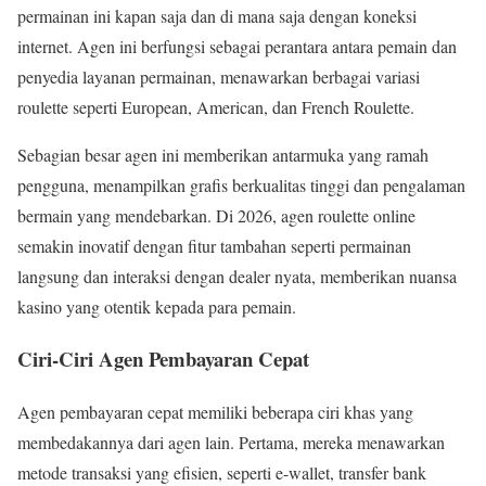
permainan ini kapan saja dan di mana saja dengan koneksi
internet. Agen ini berfungsi sebagai perantara antara pemain dan
penyedia layanan permainan, menawarkan berbagai variasi
roulette seperti European, American, dan French Roulette.
Sebagian besar agen ini memberikan antarmuka yang ramah
pengguna, menampilkan grafis berkualitas tinggi dan pengalaman
bermain yang mendebarkan. Di 2026, agen roulette online
semakin inovatif dengan fitur tambahan seperti permainan
langsung dan interaksi dengan dealer nyata, memberikan nuansa
kasino yang otentik kepada para pemain.
Ciri-Ciri Agen Pembayaran Cepat
Agen pembayaran cepat memiliki beberapa ciri khas yang
membedakannya dari agen lain. Pertama, mereka menawarkan
metode transaksi yang efisien, seperti e-wallet, transfer bank