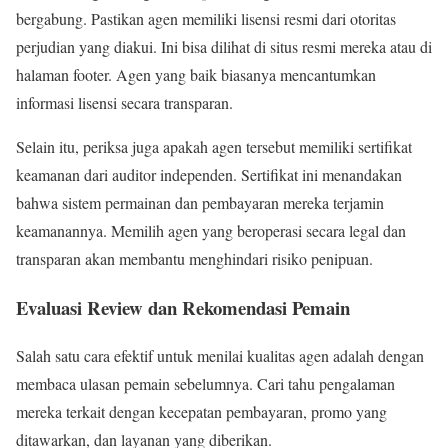
bergabung. Pastikan agen memiliki lisensi resmi dari otoritas
perjudian yang diakui. Ini bisa dilihat di situs resmi mereka atau di
halaman footer. Agen yang baik biasanya mencantumkan
informasi lisensi secara transparan.
Selain itu, periksa juga apakah agen tersebut memiliki sertifikat
keamanan dari auditor independen. Sertifikat ini menandakan
bahwa sistem permainan dan pembayaran mereka terjamin
keamanannya. Memilih agen yang beroperasi secara legal dan
transparan akan membantu menghindari risiko penipuan.
Evaluasi Review dan Rekomendasi Pemain
Salah satu cara efektif untuk menilai kualitas agen adalah dengan
membaca ulasan pemain sebelumnya. Cari tahu pengalaman
mereka terkait dengan kecepatan pembayaran, promo yang
ditawarkan, dan layanan yang diberikan.