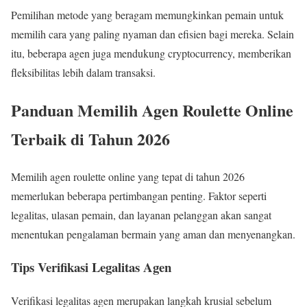
Pemilihan metode yang beragam memungkinkan pemain untuk
memilih cara yang paling nyaman dan efisien bagi mereka. Selain
itu, beberapa agen juga mendukung cryptocurrency, memberikan
fleksibilitas lebih dalam transaksi.
Panduan Memilih Agen Roulette Online
Terbaik di Tahun 2026
Memilih agen roulette online yang tepat di tahun 2026
memerlukan beberapa pertimbangan penting. Faktor seperti
legalitas, ulasan pemain, dan layanan pelanggan akan sangat
menentukan pengalaman bermain yang aman dan menyenangkan.
Tips Verifikasi Legalitas Agen
Verifikasi legalitas agen merupakan langkah krusial sebelum