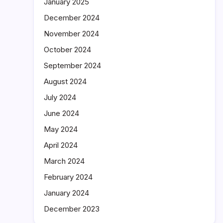
January 2025
December 2024
November 2024
October 2024
September 2024
August 2024
July 2024
June 2024
May 2024
April 2024
March 2024
February 2024
January 2024
December 2023