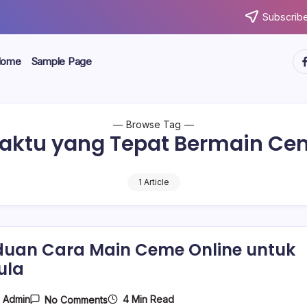
Subscribe
ht
ome
Sample Page
Browse Tag
aktu yang Tepat Bermain Ce
1 Article
uan Cara Main Ceme Online untuk
ula
On
4 Min Read
y
Admin
No Comments