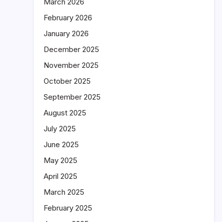
March 2026
February 2026
January 2026
December 2025
November 2025
October 2025
September 2025
August 2025
July 2025
June 2025
May 2025
April 2025
March 2025
February 2025