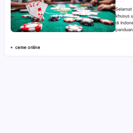
Selamat 
khusus 
di Indon
panduan 
ceme online