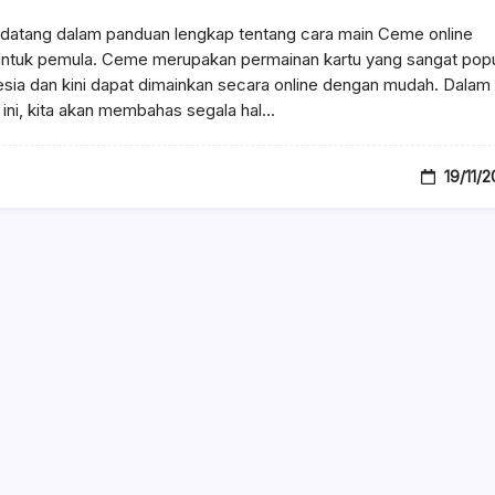
Panduan
Cara
datang dalam panduan lengkap tentang cara main Ceme online
Main
Ceme
untuk pemula. Ceme merupakan permainan kartu yang sangat popu
Online
esia dan kini dapat dimainkan secara online dengan mudah. Dalam
Untuk
ini, kita akan membahas segala hal…
Pemula
19/11/