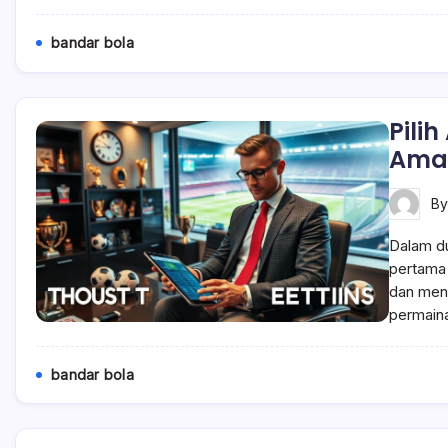
bandar bola
Pili
Ama
B
Dalam du
pertama
dan meny
permaina
bandar bola