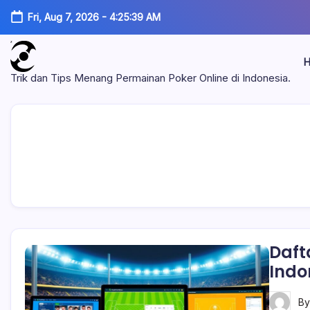
Skip
Fri, Aug 7, 2026
-
4:25:40 AM
to
content
H
annazaradny
Trik dan Tips Menang Permainan Poker Online di Indonesia.
Daft
Indo
B