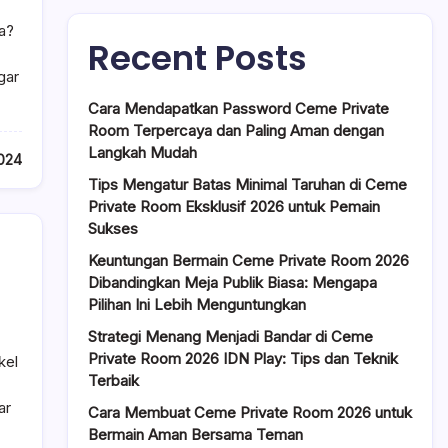
a?
Recent Posts
gar
Cara Mendapatkan Password Ceme Private
Room Terpercaya dan Paling Aman dengan
Langkah Mudah
2024
Tips Mengatur Batas Minimal Taruhan di Ceme
Private Room Eksklusif 2026 untuk Pemain
Sukses
Keuntungan Bermain Ceme Private Room 2026
Dibandingkan Meja Publik Biasa: Mengapa
Pilihan Ini Lebih Menguntungkan
Strategi Menang Menjadi Bandar di Ceme
Private Room 2026 IDN Play: Tips dan Teknik
kel
Terbaik
ar
Cara Membuat Ceme Private Room 2026 untuk
Bermain Aman Bersama Teman