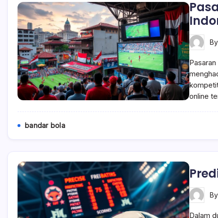
Pasa
Indo
B
Pasaran 
menghadi
kompetit
online t
bandar bola
Pred
B
Dalam d