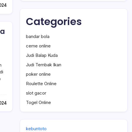
024
Categories
ia
bandar bola
ceme online
Judi Balap Kuda
Judi Tembak Ikan
n
di
poker online
n
Roulette Online
slot gacor
Togel Online
024
kebuntoto