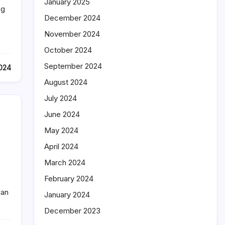
January 2025
ng
December 2024
November 2024
October 2024
September 2024
024
August 2024
July 2024
June 2024
May 2024
April 2024
March 2024
February 2024
dan
January 2024
December 2023