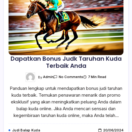
Dapatkan Bonus Judk Taruhan Kuda
Terbaik Anda
On
By
Admin
7 Min Read
No Comments
Dapatkan
Bonus
Panduan lengkap untuk mendapatkan bonus judi taruhan
Judk
Taruhan
kuda terbaik. Temukan penawaran menarik dan promo
Kuda
Terbaik
eksklusif yang akan meningkatkan peluang Anda dalam
Anda
balap kuda online. Jika Anda mencari sensasi dan
kegembiraan taruhan kuda online, maka Anda telah…
Judi Balap Kuda
20/06/2024