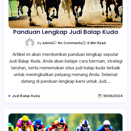
Panduan Lengkap Judi Balap Kuda
On
By
Admin
6 Min Read
No Comments
Panduan
Lengkap
Artikel ini akan memberikan panduan lengkap seputar
Judi
Balap
Judi Balap Kuda. Anda akan belajar cara bermain, strategi
Kuda
taruhan, serta menemukan situs judi balap kuda terbaik
untuk meningkatkan peluang menang Anda. Selamat
datang di panduan lengkap kami untuk Judi…
Judi Balap Kuda
16/06/2024