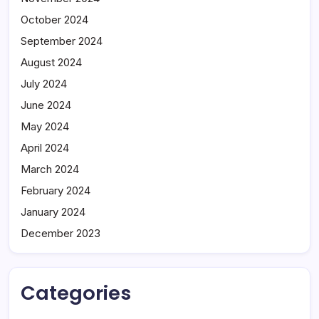
October 2024
September 2024
August 2024
July 2024
June 2024
May 2024
April 2024
March 2024
February 2024
January 2024
December 2023
Categories