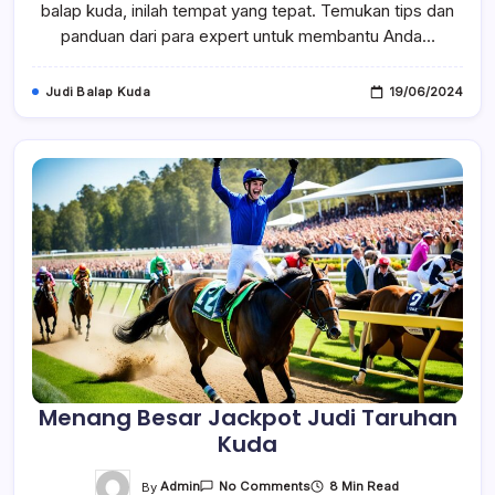
balap kuda, inilah tempat yang tepat. Temukan tips dan
panduan dari para expert untuk membantu Anda…
Judi Balap Kuda
19/06/2024
Menang Besar Jackpot Judi Taruhan
Kuda
On
By
Admin
8 Min Read
No Comments