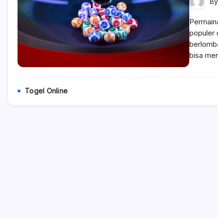
B
Permaina
populer 
berlomb
bisa me
Togel Online