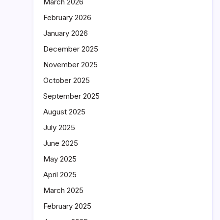
March 2026
February 2026
January 2026
December 2025
November 2025
October 2025
September 2025
August 2025
July 2025
June 2025
May 2025
April 2025
March 2025
February 2025