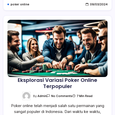
poker online
09/03/2024
Eksplorasi Variasi Poker Online
Terpopuler
On
By
Admin
7 Min Read
No Comments
Eksplorasi
Variasi
Poker online telah menjadi salah satu permainan yang
Poker
Online
sangat populer di Indonesia. Dari waktu ke waktu,
Terpopuler