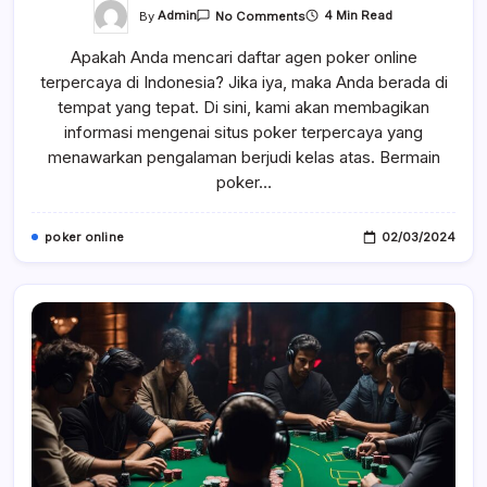
On
By
Admin
4 Min Read
No Comments
Daftar
Agen
Apakah Anda mencari daftar agen poker online
Poker
Online
terpercaya di Indonesia? Jika iya, maka Anda berada di
Terpercaya
Di
tempat yang tepat. Di sini, kami akan membagikan
Indonesia
informasi mengenai situs poker terpercaya yang
menawarkan pengalaman berjudi kelas atas. Bermain
poker…
poker online
02/03/2024