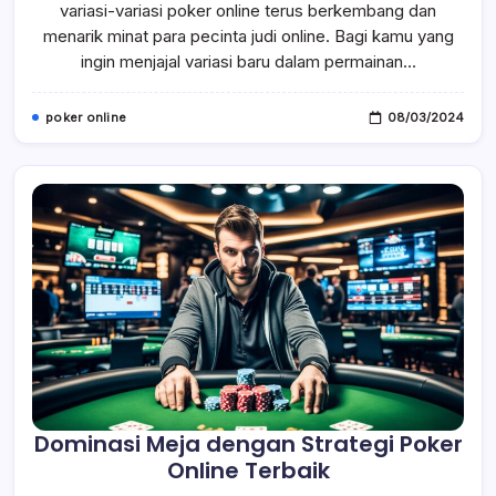
variasi-variasi poker online terus berkembang dan
menarik minat para pecinta judi online. Bagi kamu yang
ingin menjajal variasi baru dalam permainan…
poker online
08/03/2024
Dominasi Meja dengan Strategi Poker
Online Terbaik