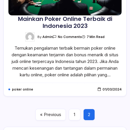
Mainkan Poker Online Terbaik di
Indonesia 2023
On
By
Admin
7 Min Read
No Comments
Mainkan
Poker
Temukan pengalaman terbaik bermain poker online
Online
Terbaik
dengan keamanan terjamin dan bonus menarik di situs
Di
Indonesia
judi online terpercaya Indonesia tahun 2023. Jika Anda
2023
mencari kesenangan dan tantangan dalam permainan
kartu online, poker online adalah pilihan yang…
poker online
01/03/2024
« Previous
1
2