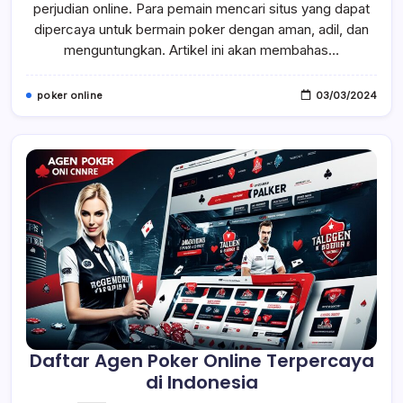
Indonesia
perjudian online. Para pemain mencari situs yang dapat
2023
dipercaya untuk bermain poker dengan aman, adil, dan
menguntungkan. Artikel ini akan membahas…
poker online
03/03/2024
Daftar Agen Poker Online Terpercaya
di Indonesia