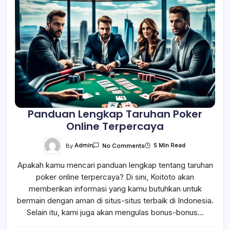
Panduan Lengkap Taruhan Poker
Online Terpercaya
On
By
Admin
5 Min Read
No Comments
Panduan
Lengkap
Apakah kamu mencari panduan lengkap tentang taruhan
Taruhan
Poker
poker online terpercaya? Di sini, Koitoto akan
Online
Terpercaya
memberikan informasi yang kamu butuhkan untuk
bermain dengan aman di situs-situs terbaik di Indonesia.
Selain itu, kami juga akan mengulas bonus-bonus…