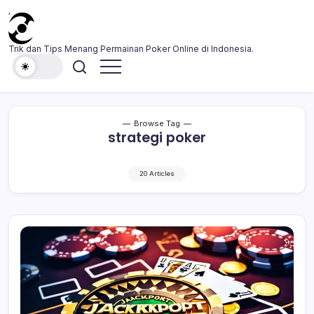
Skip
to
content
annazaradny
Trik dan Tips Menang Permainan Poker Online di Indonesia.
Browse Tag
strategi poker
20 Articles