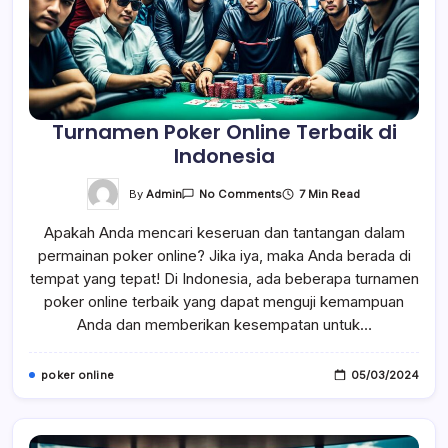
Turnamen Poker Online Terbaik di
Indonesia
On
By
Admin
7 Min Read
No Comments
Turnamen
Poker
Apakah Anda mencari keseruan dan tantangan dalam
Online
Terbaik
permainan poker online? Jika iya, maka Anda berada di
Di
Indonesia
tempat yang tepat! Di Indonesia, ada beberapa turnamen
poker online terbaik yang dapat menguji kemampuan
Anda dan memberikan kesempatan untuk…
poker online
05/03/2024