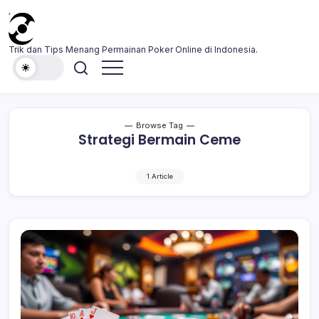
Skip
to
content
annazaradny
Trik dan Tips Menang Permainan Poker Online di Indonesia.
Browse Tag
Strategi Bermain Ceme
1 Article