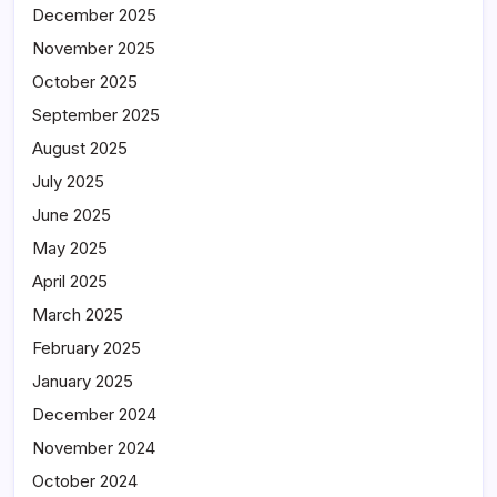
December 2025
November 2025
October 2025
September 2025
August 2025
July 2025
June 2025
May 2025
April 2025
March 2025
February 2025
January 2025
December 2024
November 2024
October 2024