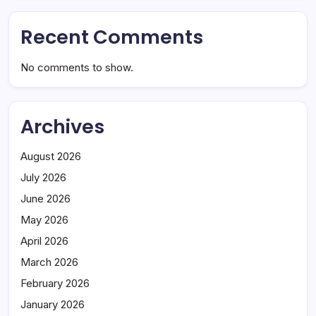
Recent Comments
No comments to show.
Archives
August 2026
July 2026
June 2026
May 2026
April 2026
March 2026
February 2026
January 2026