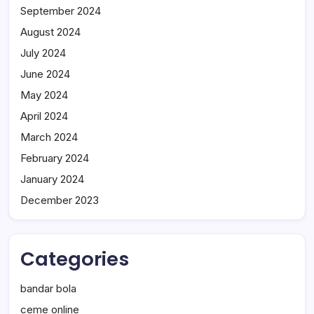
September 2024
August 2024
July 2024
June 2024
May 2024
April 2024
March 2024
February 2024
January 2024
December 2023
Categories
bandar bola
ceme online