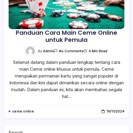
Panduan Cara Main Ceme Online
untuk Pemula
On
By
Admin
4 Min Read
No Comments
Panduan
Cara
Selamat datang dalam panduan lengkap tentang cara
Main
Ceme
main Ceme online khusus untuk pemula. Ceme
Online
Untuk
merupakan permainan kartu yang sangat populer di
Pemula
Indonesia dan kini dapat dimainkan secara online dengan
mudah. Dalam panduan ini, kita akan membahas segala
hal…
ceme online
19/11/2024
Search