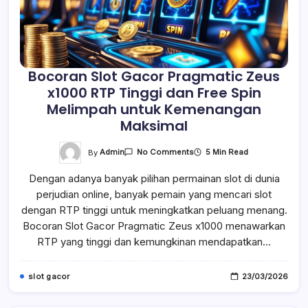
Bocoran Slot Gacor Pragmatic Zeus
x1000 RTP Tinggi dan Free Spin
Melimpah untuk Kemenangan
Maksimal
On
By
Admin
5 Min Read
No Comments
Bocoran
Slot
Dengan adanya banyak pilihan permainan slot di dunia
Gacor
Pragmatic
perjudian online, banyak pemain yang mencari slot
Zeus
X1000
dengan RTP tinggi untuk meningkatkan peluang menang.
RTP
Tinggi
Bocoran Slot Gacor Pragmatic Zeus x1000 menawarkan
Dan
RTP yang tinggi dan kemungkinan mendapatkan…
Free
Spin
Melimpah
Untuk
slot gacor
23/03/2026
Kemenangan
Maksimal