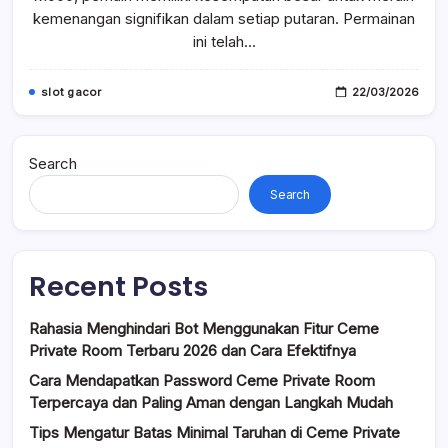
Dan
kemenangan signifikan dalam setiap putaran. Permainan
Multiplier
X1000
ini telah…
Yang
Menarik
slot gacor
22/03/2026
Search
Search
Recent Posts
Rahasia Menghindari Bot Menggunakan Fitur Ceme
Private Room Terbaru 2026 dan Cara Efektifnya
Cara Mendapatkan Password Ceme Private Room
Terpercaya dan Paling Aman dengan Langkah Mudah
Tips Mengatur Batas Minimal Taruhan di Ceme Private