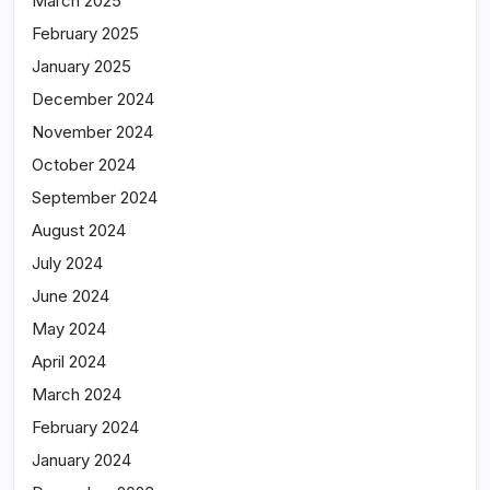
March 2025
February 2025
January 2025
December 2024
November 2024
October 2024
September 2024
August 2024
July 2024
June 2024
May 2024
April 2024
March 2024
February 2024
January 2024