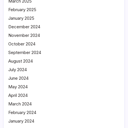
March 2025
February 2025
January 2025
December 2024
November 2024
October 2024
September 2024
August 2024
July 2024
June 2024
May 2024
April 2024
March 2024
February 2024
January 2024