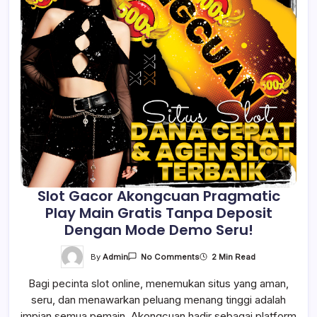
Slot Gacor Akongcuan Pragmatic
Play Main Gratis Tanpa Deposit
Dengan Mode Demo Seru!
On
By
Admin
2 Min Read
No Comments
Slot
Gacor
Bagi pecinta slot online, menemukan situs yang aman,
Akongcuan
Pragmatic
seru, dan menawarkan peluang menang tinggi adalah
Play
Main
impian semua pemain. Akongcuan hadir sebagai platform