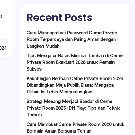
Recent Posts
ya
s
Cara Mendapatkan Password Ceme Private
Room Terpercaya dan Paling Aman dengan
Langkah Mudah
2024
Tips Mengatur Batas Minimal Taruhan di Ceme
Private Room Eksklusif 2026 untuk Pemain
Sukses
Keuntungan Bermain Ceme Private Room 2026
Dibandingkan Meja Publik Biasa: Mengapa
Pilihan Ini Lebih Menguntungkan
Strategi Menang Menjadi Bandar di Ceme
Private Room 2026 IDN Play: Tips dan Teknik
Terbaik
Cara Membuat Ceme Private Room 2026 untuk
Bermain Aman Bersama Teman