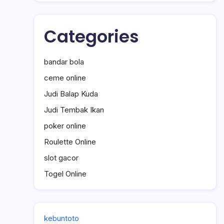
Categories
bandar bola
ceme online
Judi Balap Kuda
Judi Tembak Ikan
poker online
Roulette Online
slot gacor
Togel Online
kebuntoto