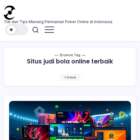
Skip
to
content
annazaradny
Trik dan Tips Menang Permainan Poker Online di Indonesia.
Browse Tag
Situs judi bola online terbaik
1 Article