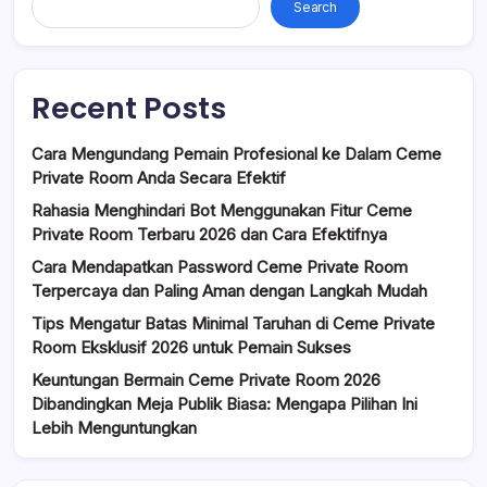
Search
Recent Posts
Cara Mengundang Pemain Profesional ke Dalam Ceme
Private Room Anda Secara Efektif
Rahasia Menghindari Bot Menggunakan Fitur Ceme
Private Room Terbaru 2026 dan Cara Efektifnya
Cara Mendapatkan Password Ceme Private Room
Terpercaya dan Paling Aman dengan Langkah Mudah
Tips Mengatur Batas Minimal Taruhan di Ceme Private
Room Eksklusif 2026 untuk Pemain Sukses
Keuntungan Bermain Ceme Private Room 2026
Dibandingkan Meja Publik Biasa: Mengapa Pilihan Ini
Lebih Menguntungkan