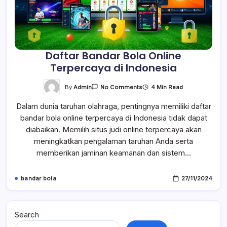
Daftar Bandar Bola Online
Terpercaya di Indonesia
On
By
Admin
4 Min Read
No Comments
Daftar
Bandar
Dalam dunia taruhan olahraga, pentingnya memiliki daftar
Bola
Online
bandar bola online terpercaya di Indonesia tidak dapat
Terpercaya
Di
diabaikan. Memilih situs judi online terpercaya akan
Indonesia
meningkatkan pengalaman taruhan Anda serta
memberikan jaminan keamanan dan sistem…
bandar bola
27/11/2024
Search