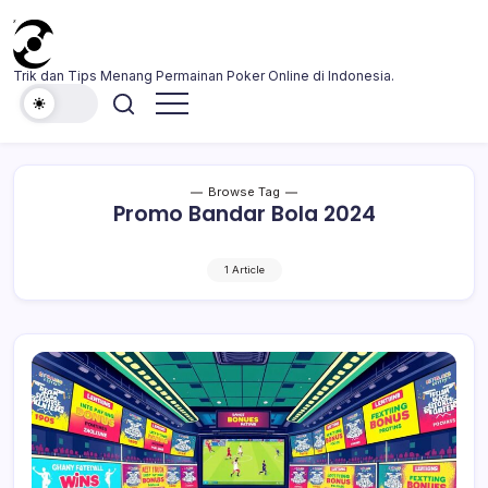
Skip
to
content
annazaradny
Trik dan Tips Menang Permainan Poker Online di Indonesia.
Browse Tag
Promo Bandar Bola 2024
1 Article