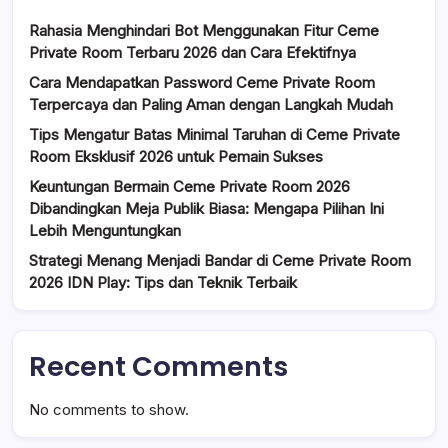
Rahasia Menghindari Bot Menggunakan Fitur Ceme
Private Room Terbaru 2026 dan Cara Efektifnya
Cara Mendapatkan Password Ceme Private Room
Terpercaya dan Paling Aman dengan Langkah Mudah
Tips Mengatur Batas Minimal Taruhan di Ceme Private
Room Eksklusif 2026 untuk Pemain Sukses
Keuntungan Bermain Ceme Private Room 2026
Dibandingkan Meja Publik Biasa: Mengapa Pilihan Ini
Lebih Menguntungkan
Strategi Menang Menjadi Bandar di Ceme Private Room
2026 IDN Play: Tips dan Teknik Terbaik
Recent Comments
No comments to show.