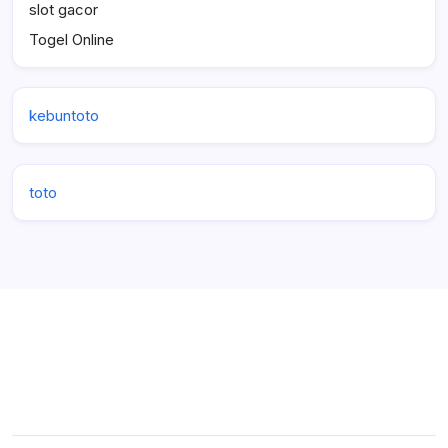
slot gacor
Togel Online
kebuntoto
toto