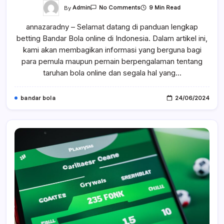
On
By
Admin
9 Min Read
No Comments
Panduan
Lengkap
annazaradny – Selamat datang di panduan lengkap
Betting
Bandar
betting Bandar Bola online di Indonesia. Dalam artikel ini,
Bola
Online
kami akan membagikan informasi yang berguna bagi
Indonesia
para pemula maupun pemain berpengalaman tentang
taruhan bola online dan segala hal yang…
bandar bola
24/06/2024