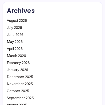
Archives
August 2026
July 2026
June 2026
May 2026
April 2026
March 2026
February 2026
January 2026
December 2025
November 2025
October 2025
September 2025
August 2025