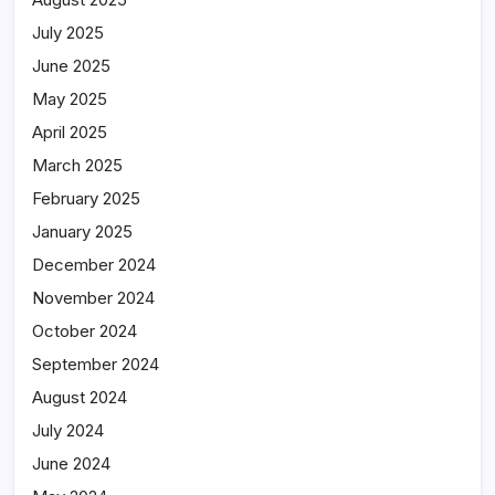
July 2025
June 2025
May 2025
April 2025
March 2025
February 2025
January 2025
December 2024
November 2024
October 2024
September 2024
August 2024
July 2024
June 2024