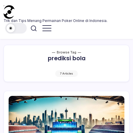
Skip
to
content
annazaradny
Trik dan Tips Menang Permainan Poker Online di Indonesia.
Browse Tag
prediksi bola
7 Articles