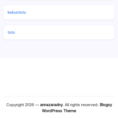
kebuntoto
toto
Copyright 2026 —
annazaradny
. All rights reserved.
Blogsy
WordPress Theme