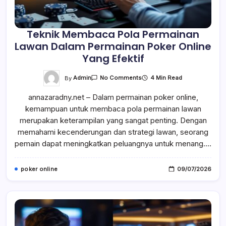
Teknik Membaca Pola Permainan
Lawan Dalam Permainan Poker Online
Yang Efektif
On
By
Admin
4 Min Read
No Comments
Teknik
Membaca
annazaradny.net – Dalam permainan poker online,
Pola
Permainan
kemampuan untuk membaca pola permainan lawan
Lawan
Dalam
merupakan keterampilan yang sangat penting. Dengan
Permainan
Poker
memahami kecenderungan dan strategi lawan, seorang
Online
pemain dapat meningkatkan peluangnya untuk menang.…
Yang
Efektif
poker online
09/07/2026