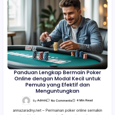
Panduan Lengkap Bermain Poker
Online dengan Modal Kecil untuk
Pemula yang Efektif dan
Menguntungkan
On
By
Admin
4 Min Read
No Comments
Panduan
Lengkap
annazaradny.net – Permainan poker online semakin
Bermain
Poker