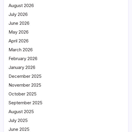
August 2026
July 2026
June 2026
May 2026
April 2026
March 2026
February 2026
January 2026
December 2025
November 2025
October 2025
September 2025
August 2025
July 2025
June 2025