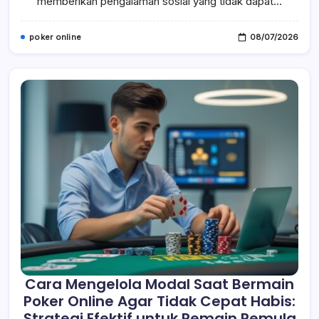
memberikan pengalaman sosial yang tidak dapat…
Pemain
Baru
poker online
08/07/2026
Cara Mengelola Modal Saat Bermain
Poker Online Agar Tidak Cepat Habis:
Strategi Efektif untuk Pemain Pemula