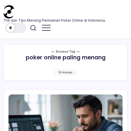
Skip
to
content
annazaradny
Trik dan Tips Menang Permainan Poker Online di Indonesia.
Browse Tag
poker online paling menang
10 Articles