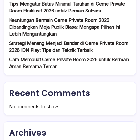
Tips Mengatur Batas Minimal Taruhan di Ceme Private
Room Eksklusif 2026 untuk Pemain Sukses
Keuntungan Bermain Ceme Private Room 2026
Dibandingkan Meja Publik Biasa: Mengapa Pilihan Ini
Lebih Menguntungkan
Strategi Menang Menjadi Bandar di Ceme Private Room
2026 IDN Play: Tips dan Teknik Terbaik
Cara Membuat Ceme Private Room 2026 untuk Bermain
Aman Bersama Teman
Recent Comments
No comments to show.
Archives