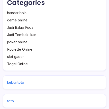
Categories
bandar bola
ceme online
Judi Balap Kuda
Judi Tembak Ikan
poker online
Roulette Online
slot gacor
Togel Online
kebuntoto
toto