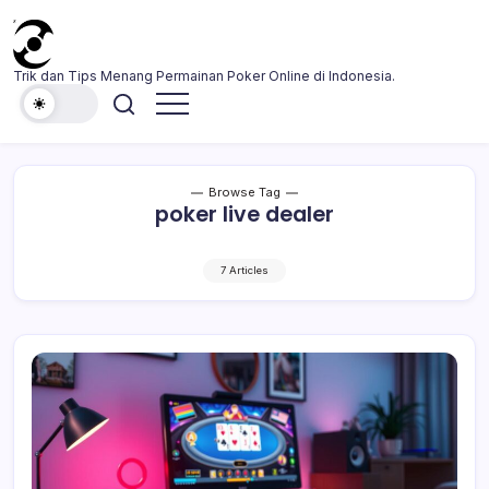
Skip
to
content
annazaradny
Trik dan Tips Menang Permainan Poker Online di Indonesia.
Browse Tag
poker live dealer
7 Articles