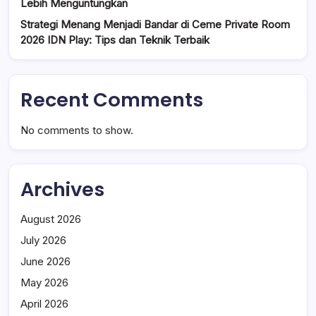
Lebih Menguntungkan
Strategi Menang Menjadi Bandar di Ceme Private Room
2026 IDN Play: Tips dan Teknik Terbaik
Recent Comments
No comments to show.
Archives
August 2026
July 2026
June 2026
May 2026
April 2026