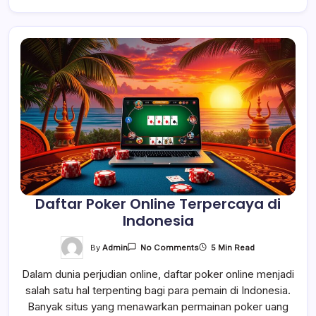
Daftar Poker Online Terpercaya di
Indonesia
On
By
Admin
5 Min Read
No Comments
Daftar
Poker
Dalam dunia perjudian online, daftar poker online menjadi
Online
Terpercaya
salah satu hal terpenting bagi para pemain di Indonesia.
Di
Indonesia
Banyak situs yang menawarkan permainan poker uang