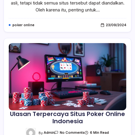
asli, tetapi tidak semua situs tersebut dapat diandalkan.
Oleh karena itu, penting untuk…
poker online
23/09/2024
Ulasan Terpercaya Situs Poker Online
Indonesia
On
By
Admin
6 Min Read
No Comments